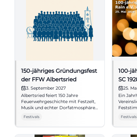
150-jähriges Gründungsfest
100-jä
der FFW Albertsried
SC 1928
3. September 2027
25. Ma
Albertsried feiert 150 Jahre
Ein Jahr
Feuerwehrgeschichte mit Festzelt,
Vereinsl
Musik und echter Dorfatmosphäre.
Feststi
3.–6.9.2027 in Schwarzach. Jetzt
Gründun
Festivals
Festivals
vormerken! #Bayern
emotion
#Rain #V