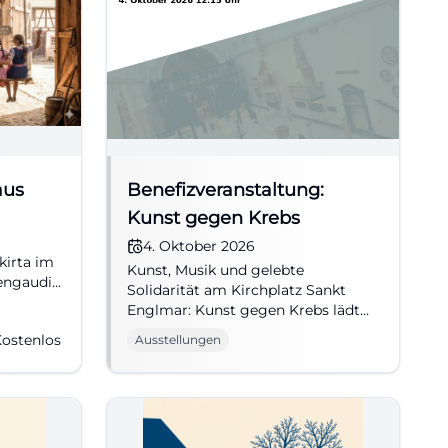
aus
Benefizveranstaltung:
Kunst gegen Krebs
4. Oktober 2026
kirta im
Kunst, Musik und gelebte
engaudi,
Solidarität am Kirchplatz Sankt
26,
Englmar: Kunst gegen Krebs lädt
r #Kirta
am 04.10.2026 zu einem
ostenlos
Ausstellungen
bewegenden Benefiztag ein.
#KulturMitHerz