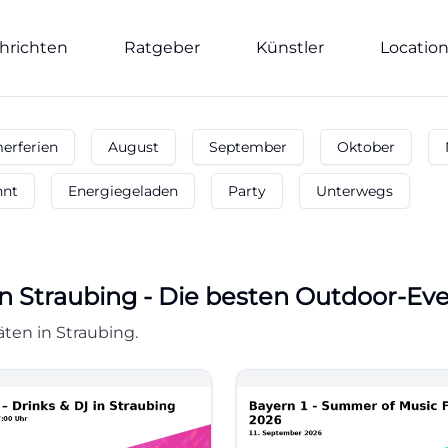
hrichten
Ratgeber
Künstler
Locatio
rferien
August
September
Oktober
nnt
Energiegeladen
Party
Unterwegs
n
Straubing
-
Die besten Outdoor-Ev
ten in Straubing.