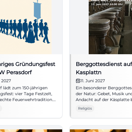
hriges Gründungsfest
Berggottesdienst auf
W Perasdorf
Kasplattn
i 2027
11. Juni 2027
f lädt zum 150-jährigen
Ein besonderer Berggottes
sfest: vier Tage Festzelt,
der Natur: Gebet, Musik und
echte Feuerwehrtradition.
Andacht auf der Käsplatte 
.2027, Eintritt unbestätigt.
Englmar. 11.06.2027, 14:00 U
Religiös
orf #Feuerwehrfest
#Glaube