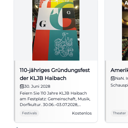
110-jähriges Gründungsfest
Ameri
der KLJB Haibach
NaN. I
Schauspi
30. Juni 2028
Feiern Sie 110 Jahre KLJB Haibach
am Festplatz: Gemeinschaft, Musik,
Dorfkultur. 30.06.–03.07.2028,
Eintritt frei. Erleben, mitfeiern,
Kostenlos
Festivals
Theater
Erinnerungen schaffen. #Haibach