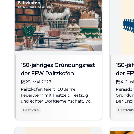
150-jähriges Gründungsfest
150-jä
der FFW Paitzkofen
der FF
28. Mai 2027
4. Jun
Paitzkofen feiert 150 Jahre
Perasdor
Feuerwehr mit Festzelt, Festzug
Gründung
und echter Dorfgemeinschaft. Vom
Bar und 
28. bis 30.05.2027 am Dorfplatz 8.
04.-07.06
Festivals
Festivals
#Feuerwehrfest
#Perasd