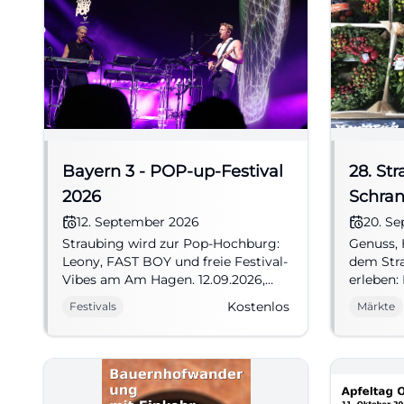
Bayern 3 - POP-up-Festival
28. St
2026
Schra
12. September 2026
20. S
Straubing wird zur Pop-Hochburg:
Genuss,
Leony, FAST BOY und freie Festival-
dem Stra
Vibes am Am Hagen. 12.09.2026,
erleben
Eintritt frei. Jetzt vormerken!
bringt r
Kostenlos
Festivals
Märkte
#Festival
Direktv
Eintritt