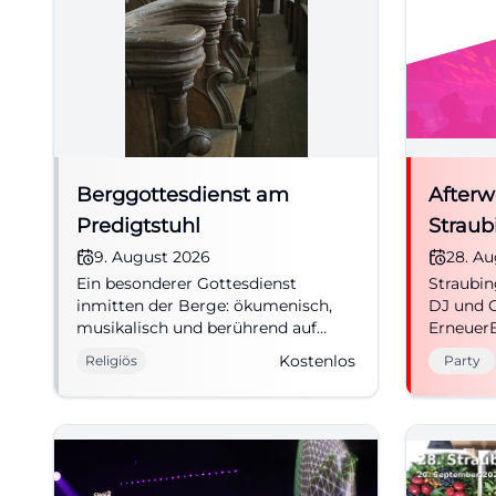
Berggottesdienst am
Afterw
Predigtstuhl
Straub
9. August 2026
28. A
Ein besonderer Gottesdienst
Straubin
inmitten der Berge: ökumenisch,
DJ und 
musikalisch und berührend auf
ErneuerB
dem Predigtstuhl. 09.08.2026,
bis 20 Uh
Kostenlos
Religiös
Party
Eintritt frei. #GlaubeInDenBergen