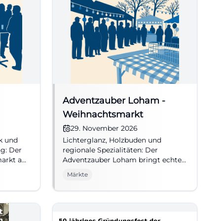
Adventzauber Loham -
Weihnachtsmarkt
29. November 2026
k und
Lichterglanz, Holzbuden und
g: Der
regionale Spezialitäten: Der
markt am
Adventzauber Loham bringt echte
illen
Adventsstimmung nach
Märkte
traubing
Mariaposching. #Weihnachtsmarkt
#Advent