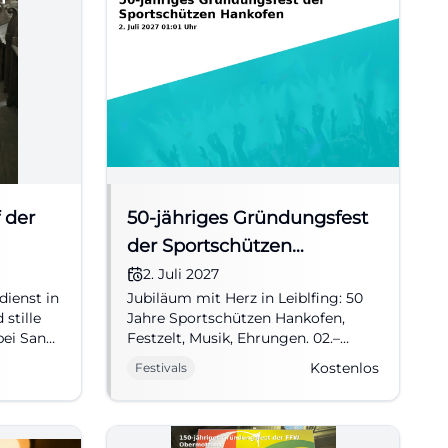
 der
50-jähriges Gründungsfest
der Sportschützen
Hankofen
2. Juli 2027
dienst in
Jubiläum mit Herz in Leiblfing: 50
 stille
Jahre Sportschützen Hankofen,
bei Sankt
Festzelt, Musik, Ehrungen. 02.–
hr.
05.07.2027, Eintritt frei.
Kostenlos
Festivals
Gemeinschaft spüren, Tradition
feiern – komm vorbei! #Hankofen