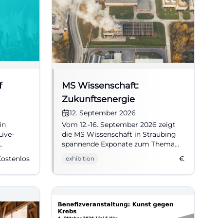
f
MS Wissenschaft:
Zukunftsenergie
12. September 2026
in
Vom 12.-16. September 2026 zeigt
Live-
die MS Wissenschaft in Straubing
spannende Exponate zum Thema
.–
Zukunftsenergie. Der Eintritt ist
ostenlos
€
exhibition
traubing
frei!