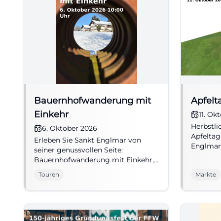
Bauernhofwanderung mit
Apfel
Einkehr
11. Ok
Herbstli
6. Oktober 2026
Apfelta
Erleben Sie Sankt Englmar von
Englmar 
seiner genussvollen Seite:
und ech
Bauernhofwanderung mit Einkehr,
11.10.2026
regionaler Charme und echte
Touren
Märkte
#Bayeri
Heimatmomente. 06.10.2026.
#BayerischerWald