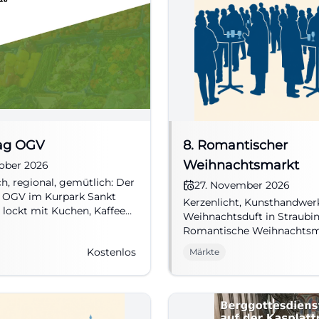
tag OGV
8. Romantischer
Weihnachtsmarkt
tober 2026
ch, regional, gemütlich: Der
27. November 2026
g OGV im Kurpark Sankt
Kerzenlicht, Kunsthandwer
lockt mit Kuchen, Kaffee
Weihnachtsduft in Straubin
ter Dorfatmosphäre.
Romantische Weihnachts
, Eintritt frei.
Friedhof St. Peter lädt zu st
Kostenlos
Märkte
scherWald
Adventsmomenten ein. #S
#Weihnachtsmarkt