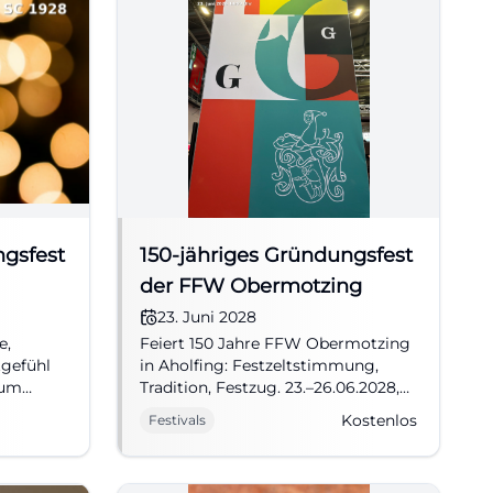
ngsfest
150-jähriges Gründungsfest
der FFW Obermotzing
23. Juni 2028
e,
Feiert 150 Jahre FFW Obermotzing
gefühl
in Aholfing: Festzeltstimmung,
äum
Tradition, Festzug. 23.–26.06.2028,
inschaft
Eintritt frei. Echte Dorffest‑Vibes
Kostenlos
Festivals
für die ganze Familie – kommt
vorbei! #Obermotzing