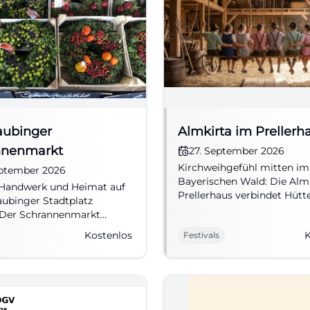
raubinger
Almkirta im Prellerh
nnenmarkt
27. September 2026
Kirchweihgefühl mitten im
eptember 2026
Bayerischen Wald: Die Alm
 Handwerk und Heimat auf
Prellerhaus verbindet Hütt
ubinger Stadtplatz
Genuss und Natur. 27.09.20
: Der Schrannenmarkt
Eintritt frei. #SanktEnglma
egionale Spezialitäten und
Kostenlos
K
Festivals
ermarkter zusammen.
 frei. #Straubing #Marktliebe