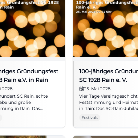
hriges Gründungsfest
100-jähriges Gründu
 Rain e.V. in Rain
SC 1928 Rain e. V.
i 2028
25. Mai 2028
hundert SC Rain, echte
Vier Tage Vereinsgeschicht
iebe und große
Feststimmung und Heimat
mmung in Rain: Das
in Rain: Das SC-Rain-Jubil
gsfest wird zum
bringt Tradition und Geme
Festivals
alen Community-Moment.
zusammen. #Vereinsfest
ereinsfest