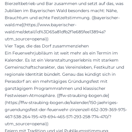
Bierzeltbetrieb und Bar zusammen und setzt auf das, was
Jubiläen im Bayerischen Wald besonders macht: Nähe,
Brauchtum und echte Festzeltstimmung. ([bayerischer-
wald.me](https://www.bayerischer-
wald.me/detail/id%3D65a81dfb2f1e685fee13894a?
utm_source=openai))
Vier Tage, die das Dorf zusammenziehen
Ein Feuerwehrjubiläum ist weit mehr als ein Termin im
Kalender. Es ist ein Veranstaltungserlebnis mit starkem
Gemeinschaftscharakter, das Vereinsleben, Festkultur und
regionale Identität bündelt. Genau das kündigt sich in
Perasdorf an: ein mehrtägiges Gründungsfest mit
ganztägigem Programmrahmen und klassischer
Festwiesen-Atmosphäre. ([ffw-straubing-bogen.de]
(https://ffw-straubing-bogen.de/kalender/150-jaehriges-
gruendungsfest-der-feuerwehr-zinzenzell-652-309-369-975-
467-538-264-195-419-694-465-571-293-258-774-470/?
utm_source=openai))
Feiern mit Tradition und viel Publikumsstimmung