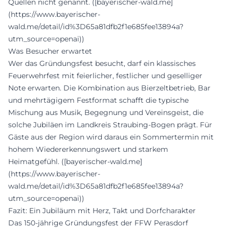
Quellen nicht genannt. ([bayerischer-wald.me]
(https://www.bayerischer-
wald.me/detail/id%3D65a81dfb2f1e685fee13894a?
utm_source=openai))
Was Besucher erwartet
Wer das Gründungsfest besucht, darf ein klassisches
Feuerwehrfest mit feierlicher, festlicher und geselliger
Note erwarten. Die Kombination aus Bierzeltbetrieb, Bar
und mehrtägigem Festformat schafft die typische
Mischung aus Musik, Begegnung und Vereinsgeist, die
solche Jubiläen im Landkreis Straubing-Bogen prägt. Für
Gäste aus der Region wird daraus ein Sommertermin mit
hohem Wiedererkennungswert und starkem
Heimatgefühl. ([bayerischer-wald.me]
(https://www.bayerischer-
wald.me/detail/id%3D65a81dfb2f1e685fee13894a?
utm_source=openai))
Fazit: Ein Jubiläum mit Herz, Takt und Dorfcharakter
Das 150-jährige Gründungsfest der FFW Perasdorf