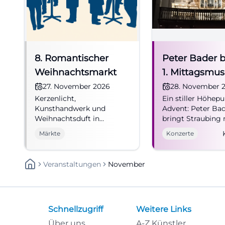
8. Romantischer
Peter Bader b
Weihnachtsmarkt
1. Mittagsmus
der Adventsze
27. November 2026
28. November 
Kerzenlicht,
Ein stiller Höhep
Kunsthandwerk und
Advent: Peter Ba
Weihnachtsduft in
bringt Straubing 
Straubing: Der
Orgelklang und
Märkte
Konzerte
Romantische
Kirchenakustik z
Weihnachtsmarkt am
Leuchten. 28.11.20
Friedhof St. Peter lädt zu
Eintritt frei.
Veranstaltungen
November
stillen Adventsmomenten
#Adventskonzert
ein. #Straubing
#Weihnachtsmarkt
Schnellzugriff
Weitere Links
Über uns
A-Z Künstler