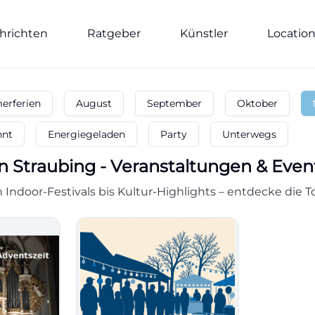
hrichten
Ratgeber
Künstler
Locatio
rferien
August
September
Oktober
nnt
Energiegeladen
Party
Unterwegs
n
Straubing
-
Veranstaltungen & Eve
Indoor-Festivals bis Kultur-Highlights – entdecke die 