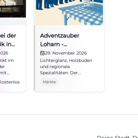
ei der
Adventzauber
ik in
Loham -
it
Weihnachtsmarkt
2026
29. November 2026
unkt im
Lichterglanz, Holzbuden
der
und regionale
mit
Spezialitäten: Der
Adventzauber Loham
Kostenlos
Märkte
um
bringt echte
26,
Adventsstimmung nach
Mariaposching.
#Weihnachtsmarkt
#Advent