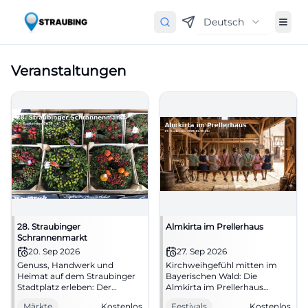
Deutsch
Veranstaltungen
28. Straubinger
Almkirta im Prellerhaus
Schrannenmarkt
20. Sep 2026
27. Sep 2026
Genuss, Handwerk und
Kirchweihgefühl mitten im
Heimat auf dem Straubinger
Bayerischen Wald: Die
Stadtplatz erleben: Der
Almkirta im Prellerhaus
Schrannenmarkt bringt
verbindet Hüttengaudi,
Märkte
Kostenlos
Festivals
Kostenlos