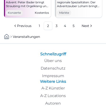
Advent: Peter Bader bringt
regionale Spezialitäten: Der
Straubing mit Orgelklang und
Adventzauber Loham bringt
Kirchenakustik zum
echte Adventsstimmung
Konzerte
Kostenlos
Märkte
Leuchten. 28.11.2026, Eintritt
nach Mariaposching.
frei. #Adventskonzert
#Weihnachtsmarkt #Advent
Previous
1
2
3
4
5
Next
Veranstaltungen
Schnellzugriff
Über uns
Datenschutz
Impressum
Weitere Links
A-Z Künstler
A-Z Locations
Autoren