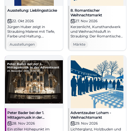
Ausstellung: Lieblingsstücke
8. Romantischer
Weihnachtsmarkt
22. Okt 2026
27. Nov 2026
Jürgen Huber zeigt in
Kerzenlicht, Kunsthandwerk
Straubing Malerei mit Tiefe,
und Weihnachtsduft in
Farbe und Haltung.
Straubing: Der Romantische
Lieblingsstücke lädt zu einem
Weihnachtsmarkt am
Ausstellungen
Märkte
besonderen Kunsterlebnis ein.
Friedhof St. Peter lädt zu
#Kunst
stillen Adventsmomenten ein.
#Straubing
#Weihnachtsmarkt
Peter Bader bei der 1.
Adventzauber Loham -
Mittagsmusik in der
Weihnachtsmarkt
Adventszeit
28. Nov 2026
29. Nov 2026
Ein stiller Höhepunkt im
Lichterglanz, Holzbuden und