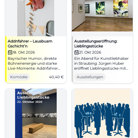
Addnfahrer – Lausbuam
Ausstellungseröffnung:
Gschicht’n
Lieblingsstücke
18. Okt 2026
21. Okt 2026
Bayrischer Humor, direkte
Ein Abend für Kunstliebhaber
Bühnenenergie und starke
in Straubing: Jürgen Huber
Live-Momente: Addnfahrer
eröffnet Lieblingsstücke mit
kommt nach Straubing. Am
Malerei, Einführung und
Komödie
40,40
€
Ausstellungen
18.10.2026 in der Joseph-von-
Musik. #Ausstellung
Fraunhofer-Halle. #Comedy