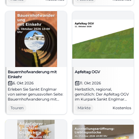
regionale Spezialitäten und
Genuss und Natur. 27.09.2026,
Direktvermarkter zusammen.
Eintritt frei. #SanktEnglmar
Eintritt frei. #Straubing
#Kirta
#Marktliebe
Bauernhofwanderung mit
Apfeltag OGV
Einkehr
6. Okt 2026
11. Okt 2026
Erleben Sie Sankt Englmar
Herbstlich, regional,
von seiner genussvollen Seite:
gemütlich: Der Apfeltag OGV
Bauernhofwanderung mit
im Kurpark Sankt Englmar
Einkehr, regionaler Charme
lockt mit Kuchen, Kaffee und
Touren
Märkte
Kostenlos
und echte Heimatmomente.
echter Dorfatmosphäre.
06.10.2026. #BayerischerWald
11.10.2026, Eintritt frei.
#BayerischerWald