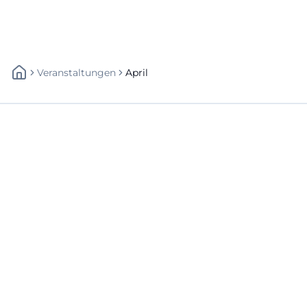
Veranstaltungen
April
Schnellzugriff
Über uns
Datenschutz
Impressum
Weitere Links
A-Z Künstler
A-Z Locations
Autoren
Newsletter abbestellen