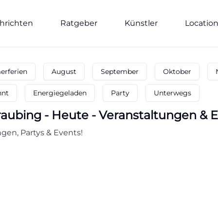
hrichten
Ratgeber
Künstler
Locatio
rferien
August
September
Oktober
nnt
Energiegeladen
Party
Unterwegs
raubing
-
Heute - Veranstaltungen & E
gen, Partys & Events!