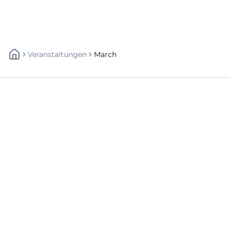
Veranstaltungen
March
Schnellzugriff
Über uns
Datenschutz
Impressum
Weitere Links
A-Z Künstler
A-Z Locations
Autoren
Newsletter abbestellen