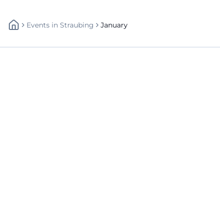
Events
In
Straubing
January
Schnellzugriff
Über uns
Datenschutz
Impressum
Weitere Links
A-Z Künstler
A-Z Locations
Autoren
Newsletter abbestellen
Straubing