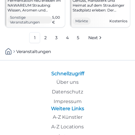
Fermentation neu erleben im
Genuss, Handwerk und
NAWAREUM Straubing:
Heimat auf dem Straubinger
Wissen, Aromen und
Stadtplatz erleben: Der
Zukunftsideen treffen sich am
Schrannenmarkt bringt
Sonstige
5,00
12.09.2026. 5 € Eintritt, jetzt
regionale Spezialitäten und
Märkte
Kostenlos
Veranstaltungen
€
vormerken! #Straubing
Direktvermarkter zusammen.
Eintritt frei. #Straubing
#Marktliebe
1
2
3
4
5
Next
Veranstaltungen
Schnellzugriff
Über uns
Datenschutz
Impressum
Weitere Links
A-Z Künstler
A-Z Locations