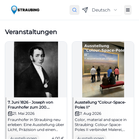
Deutsch
Veranstaltungen
7. Juni 1826 - Joseph von
Ausstellung "Colour-Space-
Fraunhofer zum 200.
Poles II"
Todestag
21. Mai 2026
7. Aug 2026
Fraunhofer in Straubing neu
Color, material and space in
erleben: Eine Ausstellung über
Straubing: Colour-Space-
Licht, Präzision und einen
Poles II verbindet Malerei,
großen Sohn der Stadt.
Plastik und Art-Movies zu
Ausstellungen
4,00
€
Ausstellungen