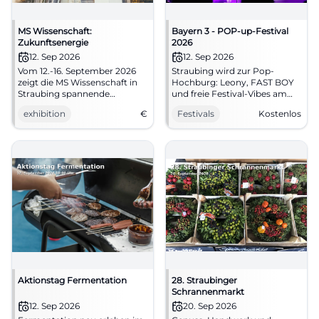
MS Wissenschaft:
Bayern 3 - POP-up-Festival
Zukunftsenergie
2026
12. Sep 2026
12. Sep 2026
Vom 12.-16. September 2026
Straubing wird zur Pop-
zeigt die MS Wissenschaft in
Hochburg: Leony, FAST BOY
Straubing spannende
und freie Festival-Vibes am
Exponate zum Thema
Am Hagen. 12.09.2026, Eintritt
exhibition
€
Festivals
Kostenlos
Zukunftsenergie. Der Eintritt
frei. Jetzt vormerken!
ist frei!
#Festival
Aktionstag Fermentation
28. Straubinger
Schrannenmarkt
12. Sep 2026
20. Sep 2026