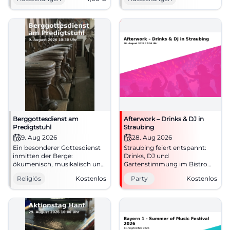
21.05.-25.10.2026, 4 €. #Kultur
einem intensiven
Kunsterlebnis. #Ausstellung
#Straubing
Berggottesdienst am
Afterwork – Drinks & DJ in
Predigtstuhl
Straubing
9. Aug 2026
28. Aug 2026
Ein besonderer Gottesdienst
Straubing feiert entspannt:
inmitten der Berge:
Drinks, DJ und
ökumenisch, musikalisch und
Gartenstimmung im Bistro
berührend auf dem
ErneuerBar. Am 28.08.2026
Religiös
Kostenlos
Party
Kostenlos
Predigtstuhl. 09.08.2026,
von 17 bis 20 Uhr, Eintritt frei.
Eintritt frei.
#Afterwork
#GlaubeInDenBergen