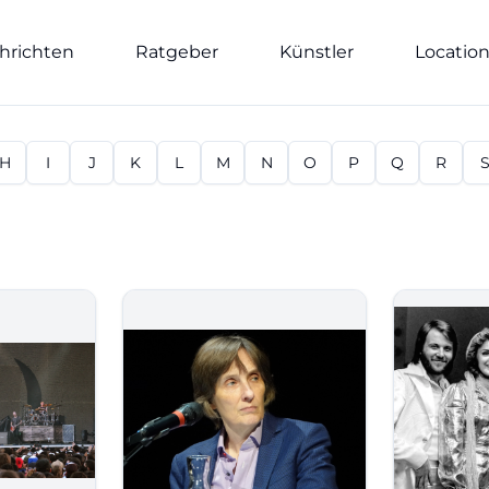
hrichten
Ratgeber
Künstler
Locatio
H
I
J
K
L
M
N
O
P
Q
R