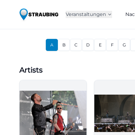
Veranstaltungen
Nac
A
B
C
D
E
F
G
Artists