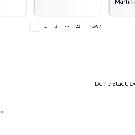
Martin 
1
2
3
23
Next
More pages
Deine Stadt. 
en