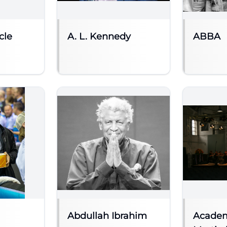
cle
A. L. Kennedy
ABBA
Abdullah Ibrahim
Academ