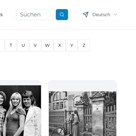
ns
Deutsch
Suchen
S
T
U
V
W
X
Y
Z