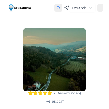
Deutsch
(
7
Bewertungen
)
Perasdorf