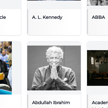
cle
A. L. Kennedy
ABBA
Abdullah Ibrahim
Academ