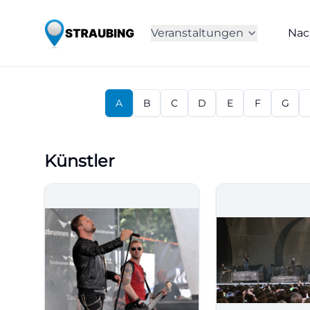
Veranstaltungen
Nac
A
B
C
D
E
F
G
Künstler