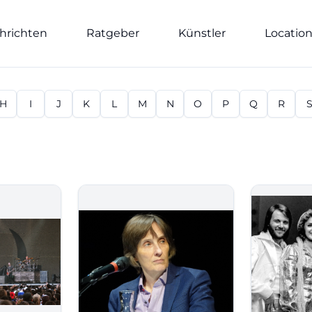
hrichten
Ratgeber
Künstler
Locatio
H
I
J
K
L
M
N
O
P
Q
R