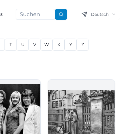
ns
Deutsch
Suchen
S
T
U
V
W
X
Y
Z