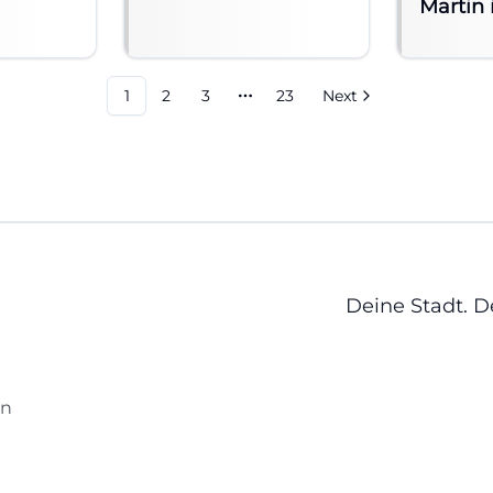
Martin 
1
2
3
23
Next
More pages
Deine Stadt. 
en