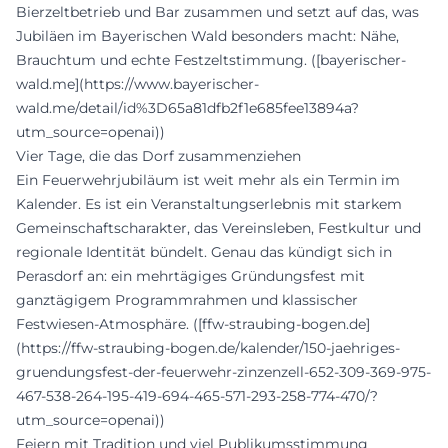
Bierzeltbetrieb und Bar zusammen und setzt auf das, was
Jubiläen im Bayerischen Wald besonders macht: Nähe,
Brauchtum und echte Festzeltstimmung. ([bayerischer-
wald.me](https://www.bayerischer-
wald.me/detail/id%3D65a81dfb2f1e685fee13894a?
utm_source=openai))
Vier Tage, die das Dorf zusammenziehen
Ein Feuerwehrjubiläum ist weit mehr als ein Termin im
Kalender. Es ist ein Veranstaltungserlebnis mit starkem
Gemeinschaftscharakter, das Vereinsleben, Festkultur und
regionale Identität bündelt. Genau das kündigt sich in
Perasdorf an: ein mehrtägiges Gründungsfest mit
ganztägigem Programmrahmen und klassischer
Festwiesen-Atmosphäre. ([ffw-straubing-bogen.de]
(https://ffw-straubing-bogen.de/kalender/150-jaehriges-
gruendungsfest-der-feuerwehr-zinzenzell-652-309-369-975-
467-538-264-195-419-694-465-571-293-258-774-470/?
utm_source=openai))
Feiern mit Tradition und viel Publikumsstimmung