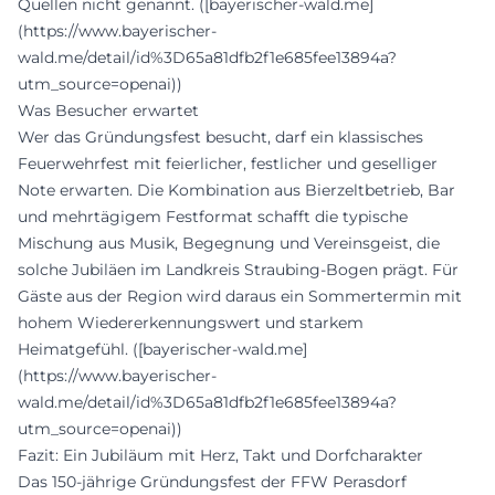
Quellen nicht genannt. ([bayerischer-wald.me]
(https://www.bayerischer-
wald.me/detail/id%3D65a81dfb2f1e685fee13894a?
utm_source=openai))
Was Besucher erwartet
Wer das Gründungsfest besucht, darf ein klassisches
Feuerwehrfest mit feierlicher, festlicher und geselliger
Note erwarten. Die Kombination aus Bierzeltbetrieb, Bar
und mehrtägigem Festformat schafft die typische
Mischung aus Musik, Begegnung und Vereinsgeist, die
solche Jubiläen im Landkreis Straubing-Bogen prägt. Für
Gäste aus der Region wird daraus ein Sommertermin mit
hohem Wiedererkennungswert und starkem
Heimatgefühl. ([bayerischer-wald.me]
(https://www.bayerischer-
wald.me/detail/id%3D65a81dfb2f1e685fee13894a?
utm_source=openai))
Fazit: Ein Jubiläum mit Herz, Takt und Dorfcharakter
Das 150-jährige Gründungsfest der FFW Perasdorf