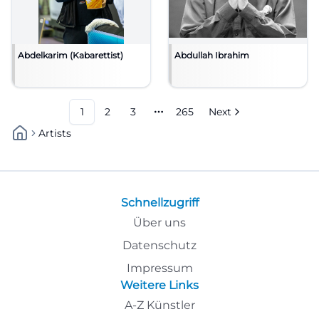
Abdelkarim (Kabarettist)
Abdullah Ibrahim
1
2
3
265
Next
More pages
Artists
Schnellzugriff
Über uns
Datenschutz
Impressum
Weitere Links
A-Z Künstler