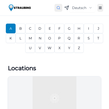
Deutsch
A
B
C
D
E
F
G
H
I
J
K
L
M
N
O
P
Q
R
S
T
U
V
W
X
Y
Z
Locations