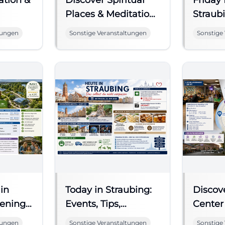
ation &
Discover Spiritual
Friday
Places & Meditation
Straubi
in Straubing
for th
tungen
Sonstige Veranstaltungen
Sonstige
in
Today in Straubing:
Discov
pening
Events, Tips,
Center
 &
Culinary Delights
in Str
tungen
Sonstige Veranstaltungen
Sonstige