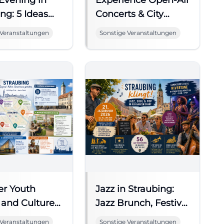
 Evening in
Experience Open-Air
ng: 5 Ideas
Concerts & City
e Weekend
Festivals in
 Veranstaltungen
Sonstige Veranstaltungen
Straubing
er Youth
Jazz in Straubing:
 and Culture
Jazz Brunch, Festival
aubing
& More
 Veranstaltungen
Sonstige Veranstaltungen