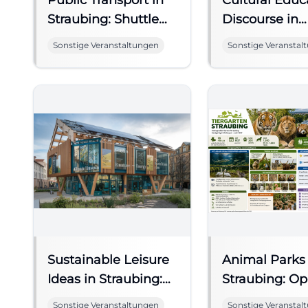
Public Transport in
Cultural Educ
Straubing: Shuttle
Discourse in
Bus, City Bus &
Straubing
Sonstige Veranstaltungen
Sonstige Veranstal
Deutschlandticket
Sustainable Leisure
Animal Parks 
Ideas in Straubing:
Straubing: O
Museum & Nature
Hours, Prices
Sonstige Veranstaltungen
Sonstige Veranstal