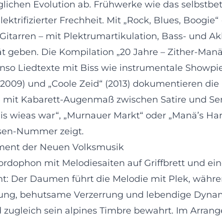
ichen Evolution ab. Frühwerke wie das selbstbetit
ktrifizierter Frechheit. Mit „Rock, Blues, Boogie
Gitarren – mit Plektrumartikulation, Bass- und Ak
 geben. Die Kompilation „20 Jahre – Zither-Manä
enso Liedtexte mit Biss wie instrumentale Showpi
 (2009) und „Coole Zeid“ (2013) dokumentieren die
e mit Kabarett-Augenmaß zwischen Satire und Sent
 is wieas war“, „Murnauer Markt“ oder „Manä’s Har
osen-Nummer zeigt.
rument der Neuen Volksmusik
hordophon mit Melodiesaiten auf Griffbrett und ei
t: Der Daumen führt die Melodie mit Plek, währe
kung, behutsame Verzerrung und lebendige Dynam
zugleich sein alpines Timbre bewahrt. Im Arrang