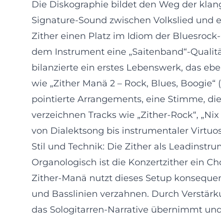
Die Diskographie bildet den Weg der klangl
Signature-Sound zwischen Volkslied und ele
Zither einen Platz im Idiom der Bluesrock-
dem Instrument eine „Saitenband“-Qualität
bilanzierte ein erstes Lebenswerk, das eb
wie „Zither Manä 2 – Rock, Blues, Boogie“
pointierte Arrangements, eine Stimme, di
verzeichnen Tracks wie „Zither-Rock“, „Nix
von Dialektsong bis instrumentaler Virtu
Stil und Technik: Die Zither als Leadinst
Organologisch ist die Konzertzither ein C
Zither-Manä nutzt dieses Setup konsequen
und Basslinien verzahnen. Durch Verstär
das Sologitarren-Narrative übernimmt und 