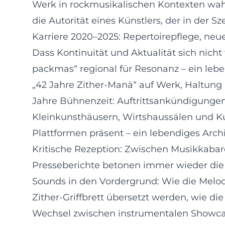
Werk in rockmusikalischen Kontexten wahr
die Autorität eines Künstlers, der in der S
Karriere 2020–2025: Repertoirepflege, neu
Dass Kontinuität und Aktualität sich nich
packmas“ regional für Resonanz – ein leben
„42 Jahre Zither-Manä“ auf Werk, Haltun
Jahre Bühnenzeit: Auftrittsankündigungen
Kleinkunsthäusern, Wirtshaussälen und Ku
Plattformen präsent – ein lebendiges Archi
Kritische Rezeption: Zwischen Musikkabare
Presseberichte betonen immer wieder die D
Sounds in den Vordergrund: Wie die Melod
Zither-Griffbrett übersetzt werden, wie d
Wechsel zwischen instrumentalen Showcase