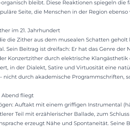
-organisch bleibt. Diese Reaktionen spiegeln die
puläre Seite, die Menschen in der Region ebens
ither im 21. Jahrhundert
e, die die Zither aus dem musealen Schatten gehol
l. Sein Beitrag ist dreifach: Er hat das Genre de
der Konzertzither durch elektrische Klangästheti
, in der Dialekt, Satire und Virtuosität eine natürl
 – nicht durch akademische Programmschriften, so
 Abend fliegt
gen: Auftakt mit einem griffigen Instrumental (hä
lerer Teil mit erzählerischer Ballade, zum Schlus
nsprache erzeugt Nähe und Spontaneität. Seine B