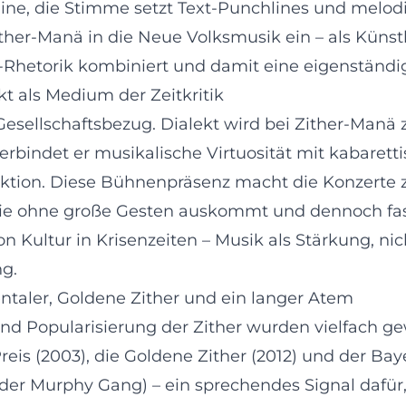
ne, die Stimme setzt Text-Punchlines und melodis
ither-Manä in die Neue Volksmusik ein – als Künstle
-Rhetorik kombiniert und damit eine eigenständi
t als Medium der Zeitkritik
Gesellschaftsbezug. Dialekt wird bei Zither-Manä
 verbindet er musikalische Virtuosität mit kabarett
aktion. Diese Bühnenpräsenz macht die Konzerte 
ie ohne große Gesten auskommt und dennoch fast t
on Kultur in Krisenzeiten – Musik als Stärkung, ni
g.
aler, Goldene Zither und ein langer Atem
nd Popularisierung der Zither wurden vielfach g
is (2003), die Goldene Zither (2012) und der Baye
pider Murphy Gang) – ein sprechendes Signal dafür