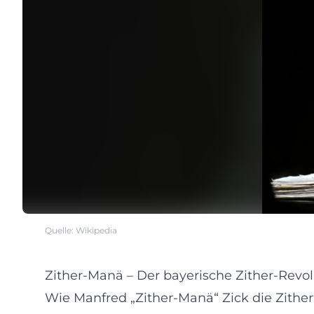
Quelle: Wikipedia
Zither-Manä – Der bayerische Zither-Revo
Wie Manfred „Zither-Manä“ Zick die Zither