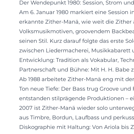
Der Wendepunkt 1980: Session, Strom und
Am 6. Januar 1980 markiert eine Session i
erkannte Zither-Manä, wie weit die Zither
Volksmusikmotiven, groovendem Backbeat u
seinen Stil. Kurz darauf folgte das erste S
zwischen Liedermacherei, Musikkabarett und
Entwicklung: Tradition als Vokabular, Tech
Partnerschaft und Bühne: Mit H. H. Babe 
Ab 1988 arbeitete Zither-Manä eng mit d
Ton neue Tiefe: Der Bass trug Groove und F
entstanden stilprägende Produktionen – ei
2007 ist Zither-Manä wieder solo unterwe
aus Timbre, Bordun, Laufbass und perkussiv
Diskographie mit Haltung: Von Ariola bis Zi