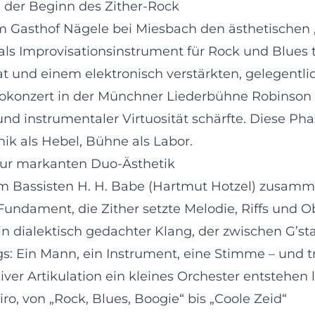
 der Beginn des Zither-Rock
m Gasthof Nägele bei Miesbach den ästhetischen „K
 als Improvisationsinstrument für Rock und Blues
nd einem elektronisch verstärkten, gelegentlich 
olokonzert in der Münchner Liederbühne Robinson – 
 instrumentaler Virtuosität schärfte. Diese Phase
nik als Hebel, Bühne als Labor.
zur markanten Duo-Ästhetik
em Bassisten H. H. Babe (Hartmut Hotzel) zusam
undament, die Zither setzte Melodie, Riffs und Ob
n dialektisch gedachter Klang, der zwischen G’st
gs: Ein Mann, ein Instrument, eine Stimme – und
er Artikulation ein kleines Orchester entstehen l
ro, von „Rock, Blues, Boogie“ bis „Coole Zeid“