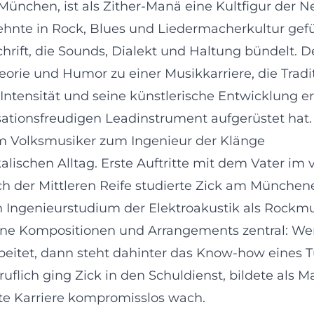
 München, ist als Zither-Manä eine Kultfigur der
rzehnte in Rock, Blues und Liedermacherkultur ge
hrift, die Sounds, Dialekt und Haltung bündelt. D
heorie und Humor zu einer Musikkarriere, die Trad
-Intensität und seine künstlerische Entwicklung e
sationsfreudigen Leadinstrument aufgerüstet hat.
m Volksmusiker zum Ingenieur der Klänge
alischen Alltag. Erste Auftritte mit dem Vater i
ch der Mittleren Reife studierte Zick am München
n Ingenieurstudium der Elektroakustik als Rockmus
 seine Kompositionen und Arrangements zentral: W
itet, dann steht dahinter das Know-how eines Tüf
ruflich ging Zick in den Schuldienst, bildete al
eite Karriere kompromisslos wach.