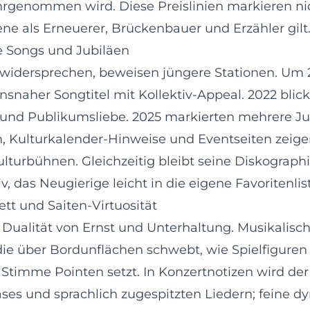
genommen wird. Diese Preislinien markieren nich
zene als Erneuerer, Brückenbauer und Erzähler gilt
e Songs und Jubiläen
t widersprechen, beweisen jüngere Stationen. Um 2
snaher Songtitel mit Kollektiv-Appeal. 2022 blickt
g und Publikumsliebe. 2025 markierten mehrere 
, Kulturkalender-Hinweise und Eventseiten zeige
lturbühnen. Gleichzeitig bleibt seine Diskograp
v, das Neugierige leicht in die eigene Favoritenlis
tt und Saiten-Virtuosität
ualität von Ernst und Unterhaltung. Musikalisch r
ie über Bordunflächen schwebt, wie Spielfiguren
ie Stimme Pointen setzt. In Konzertnotizen wird
s und sprachlich zugespitzten Liedern; feine dy