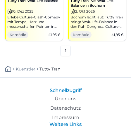
Tutty Tran: Wok-Life-Balance
Tutty Tran live: Wok-Life-
Balance in Bochum
10. Dez 2025
2. Okt 2026
Erlebe Culture-Clash-Comedy
Bochum lacht laut: Tutty Tran
mit Tempo, Herz und
bringt Wok-Life-Balance in
messerscharfen Pointen in
den RuhrCongress. Culture-
der Freiheitshalle Hof. Tickets
Clash, Tempo und starke
Komödie
41,95
€
Komödie
41,95
€
ab 41,95 € – hol dir dein Lach-
Pointen am 02.10.2026 ab
Erlebnis live vor Ort.
41,95 €. #Comedy
1
Kuenstler
Tutty Tran
Schnellzugriff
Über uns
Datenschutz
Impressum
Weitere Links