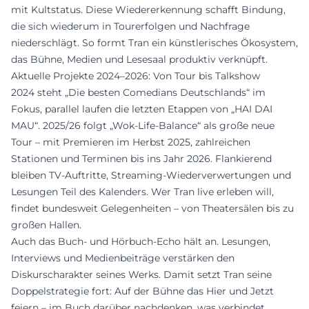
mit Kultstatus. Diese Wiedererkennung schafft Bindung,
die sich wiederum in Tourerfolgen und Nachfrage
niederschlägt. So formt Tran ein künstlerisches Ökosystem,
das Bühne, Medien und Lesesaal produktiv verknüpft.
Aktuelle Projekte 2024–2026: Von Tour bis Talkshow
2024 steht „Die besten Comedians Deutschlands“ im
Fokus, parallel laufen die letzten Etappen von „HAI DAI
MAU“. 2025/26 folgt „Wok-Life-Balance“ als große neue
Tour – mit Premieren im Herbst 2025, zahlreichen
Stationen und Terminen bis ins Jahr 2026. Flankierend
bleiben TV-Auftritte, Streaming-Wiederverwertungen und
Lesungen Teil des Kalenders. Wer Tran live erleben will,
findet bundesweit Gelegenheiten – von Theatersälen bis zu
großen Hallen.
Auch das Buch- und Hörbuch-Echo hält an. Lesungen,
Interviews und Medienbeiträge verstärken den
Diskurscharakter seines Werks. Damit setzt Tran seine
Doppelstrategie fort: Auf der Bühne das Hier und Jetzt
feiern – im Buch darüber nachdenken, was verbindet.