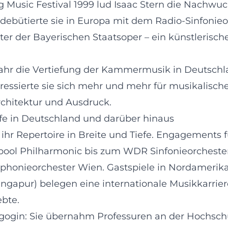
 Music Festival 1999 lud Isaac Stern die Nachwuchs
debütierte sie in Europa mit dem Radio-Sinfonieor
er der Bayerischen Staatsoper – ein künstlerisch
hr die Vertiefung der Kammermusik in Deutschla
ressierte sie sich mehr und mehr für musikalisch
chitektur und Ausdruck.
ife in Deutschland und darüber hinaus
 Repertoire in Breite und Tiefe. Engagements f
rpool Philharmonic bis zum WDR Sinfonieorchest
onieorchester Wien. Gastspiele in Nordamerika (D
ngapur) belegen eine internationale Musikkarriere,
ebte.
ädagogin: Sie übernahm Professuren an der Hochsc