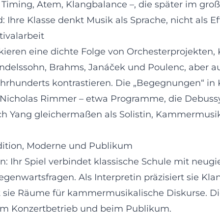
Timing, Atem, Klangbalance –, die später im groß
: Ihre Klasse denkt Musik als Sprache, nicht als Ef
tivalarbeit
rkieren eine dichte Folge von Orchesterprojekt
endelssohn, Brahms, Janáček und Poulenc, aber
ahrhunderts kontrastieren. Die „Begegnungen“ in K
Nicholas Rimmer – etwa Programme, die Debussy,
h Yang gleichermaßen als Solistin, Kammermusiker
adition, Moderne und Publikum
: Ihr Spiel verbindet klassische Schule mit neugi
nwartsfragen. Als Interpretin präzisiert sie Klan
t sie Räume für kammermusikalische Diskurse. Dies
, im Konzertbetrieb und beim Publikum.