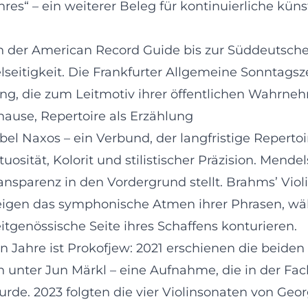
res“ – ein weiterer Beleg für kontinuierliche künst
on der American Record Guide bis zur Süddeutsche
ielseitigkeit. Die Frankfurter Allgemeine Sonntags
rung, die zum Leitmotiv ihrer öffentlichen Wahrn
hause, Repertoire als Erzählung
el Naxos – ein Verbund, der langfristige Repertoi
uosität, Kolorit und stilistischer Präzision. Men
 Transparenz in den Vordergrund stellt. Brahms’ V
igen das symphonische Atmen ihrer Phrasen, wä
eitgenössische Seite ihres Schaffens konturieren.
n Jahre ist Prokofjew: 2021 erschienen die beiden
ter Jun Märkl – eine Aufnahme, die in der Fach
de. 2023 folgten die vier Violinsonaten von Geor