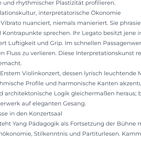
und rhythmischer Plastizität profilieren.
lationskultur, interpretatorische Ökonomie
hr Vibrato nuanciert, niemals manieriert. Sie phra
Kontrapunkte sprechen. Ihr Legato besitzt jene 
ert Luftigkeit und Grip. Im schnellen Passagenwer
n Fluss zu verlieren. Diese Interpretationskunst 
gemacht.
Erstem Violinkonzert, dessen lyrisch leuchtende Me
thmische Profile und harmonische Kanten akzentui
nd architektonische Logik gleichermaßen heraus; b
uerwerk auf eleganten Gesang.
asse in den Konzertsaal
teht Yang Pädagogik als Fortsetzung der Bühne mi
nökonomie, Stilkenntnis und Partiturlesen. Kamm