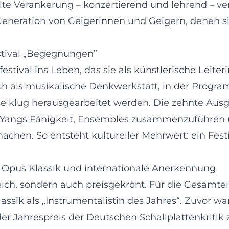
e Verankerung – konzertierend und lehrend – vers
Generation von Geigerinnen und Geigern, denen si
estival „Begegnungen”
stival ins Leben, das sie als künstlerische Leite
sich als musikalische Denkwerkstatt, in der Prog
 klug herausgearbeitet werden. Die zehnte Ausga
igte Yangs Fähigkeit, Ensembles zusammenzuführ
en. So entsteht kultureller Mehrwert: ein Festiva
Opus Klassik und internationale Anerkennung
eich, sondern auch preisgekrönt. Für die Gesamte
ssik als „Instrumentalistin des Jahres“. Zuvor wa
er Jahrespreis der Deutschen Schallplattenkritik