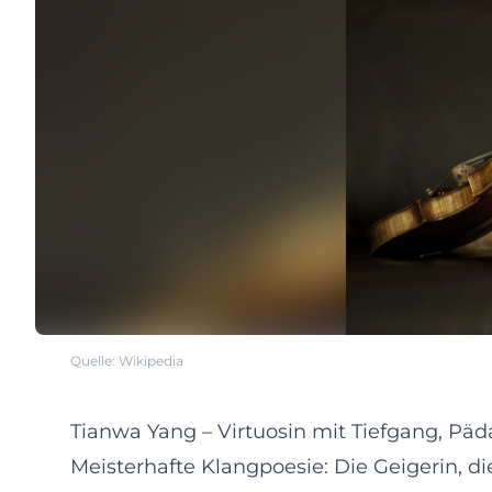
Quelle: Wikipedia
Tianwa Yang – Virtuosin mit Tiefgang, Päda
Meisterhafte Klangpoesie: Die Geigerin, di