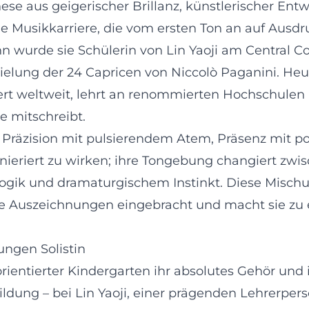
ese aus geigerischer Brillanz, künstlerischer Ent
ne Musikkarriere, die vom ersten Ton an auf Ausdru
 wurde sie Schülerin von Lin Yaoji am Central Con
ielung der 24 Capricen von Niccolò Paganini. Heut
tiert weltweit, lehrt an renommierten Hochschule
e mitschreibt.
Präzision mit pulsierendem Atem, Präsenz mit poe
nieriert zu wirken; ihre Tongebung changiert zwi
 Logik und dramaturgischem Instinkt. Diese Misch
nale Auszeichnungen eingebracht und macht sie z
ungen Solistin
ntierter Kindergarten ihr absolutes Gehör und ihr
ldung – bei Lin Yaoji, einer prägenden Lehrerpers