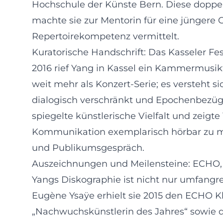
Hochschule der Künste Bern. Diese doppelt
machte sie zur Mentorin für eine jüngere 
Repertoirekompetenz vermittelt.
Kuratorische Handschrift: Das Kasseler F
2016 rief Yang in Kassel ein Kammermusikfe
weit mehr als Konzert-Serie; es versteht 
dialogisch verschränkt und Epochenbezüge
spiegelte künstlerische Vielfalt und ze
Kommunikation exemplarisch hörbar zu mach
und Publikumsgespräch.
Auszeichnungen und Meilensteine: ECHO, 
Yangs Diskographie ist nicht nur umfangr
Eugène Ysaÿe erhielt sie 2015 den ECHO Kla
„Nachwuchskünstlerin des Jahres“ sowie d