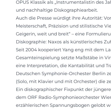
OPUS Klassik als „Instrumentalistin des Jah
und nachhaltige Diskographiearbeit.
Auch die Presse würdigt ihre Autorität: V
Meisterschaft, Präzision und stilistische V
Geigerin, weit und breit“ – eine Formulie
Diskographie: Naxos als künstlerisches Zu
Seit 2004 kooperiert Yang eng mit dem Lab
Gesamteinspielung setzte Maßstäbe in Virt
eine Interpretation, die Kantabilität und
Deutschen Symphonie-Orchester Berlin ze
(Solo, mit Klavier und mit Orchester) die z
Ein diskographischer Fixpunkt der jüngere
dem ORF Radio-Symphonieorchester Wien un
erzählerischen Spannungsbogen gelobt wur