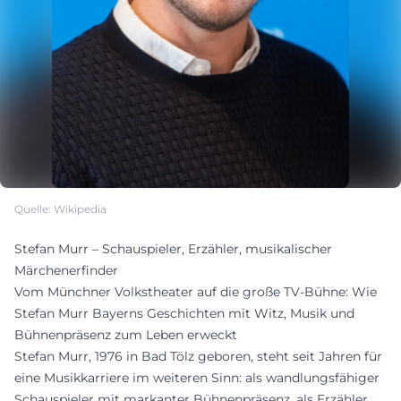
Quelle: Wikipedia
Stefan Murr – Schauspieler, Erzähler, musikalischer
Märchenerfinder
Vom Münchner Volkstheater auf die große TV-Bühne: Wie
Stefan Murr Bayerns Geschichten mit Witz, Musik und
Bühnenpräsenz zum Leben erweckt
Stefan Murr, 1976 in Bad Tölz geboren, steht seit Jahren für
eine Musikkarriere im weiteren Sinn: als wandlungsfähiger
Schauspieler mit markanter Bühnenpräsenz, als Erzähler