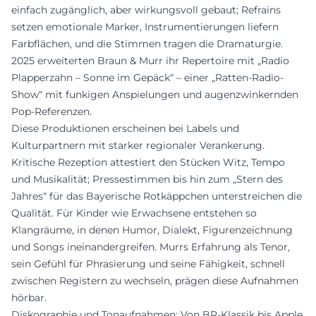
einfach zugänglich, aber wirkungsvoll gebaut; Refrains
setzen emotionale Marker, Instrumentierungen liefern
Farbflächen, und die Stimmen tragen die Dramaturgie.
2025 erweiterten Braun & Murr ihr Repertoire mit „Radio
Plapperzahn – Sonne im Gepäck“ – einer „Ratten-Radio-
Show“ mit funkigen Anspielungen und augenzwinkernden
Pop-Referenzen.
Diese Produktionen erscheinen bei Labels und
Kulturpartnern mit starker regionaler Verankerung.
Kritische Rezeption attestiert den Stücken Witz, Tempo
und Musikalität; Pressestimmen bis hin zum „Stern des
Jahres“ für das Bayerische Rotkäppchen unterstreichen die
Qualität. Für Kinder wie Erwachsene entstehen so
Klangräume, in denen Humor, Dialekt, Figurenzeichnung
und Songs ineinandergreifen. Murrs Erfahrung als Tenor,
sein Gefühl für Phrasierung und seine Fähigkeit, schnell
zwischen Registern zu wechseln, prägen diese Aufnahmen
hörbar.
Diskographie und Tonaufnahmen: Von BR-Klassik bis Apple