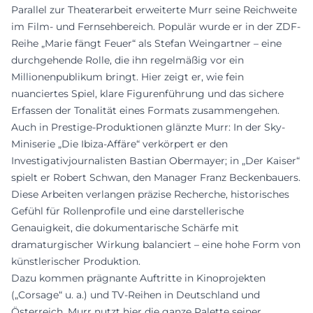
Parallel zur Theaterarbeit erweiterte Murr seine Reichweite
im Film- und Fernsehbereich. Populär wurde er in der ZDF-
Reihe „Marie fängt Feuer“ als Stefan Weingartner – eine
durchgehende Rolle, die ihn regelmäßig vor ein
Millionenpublikum bringt. Hier zeigt er, wie fein
nuanciertes Spiel, klare Figurenführung und das sichere
Erfassen der Tonalität eines Formats zusammengehen.
Auch in Prestige-Produktionen glänzte Murr: In der Sky-
Miniserie „Die Ibiza-Affäre“ verkörpert er den
Investigativjournalisten Bastian Obermayer; in „Der Kaiser“
spielt er Robert Schwan, den Manager Franz Beckenbauers.
Diese Arbeiten verlangen präzise Recherche, historisches
Gefühl für Rollenprofile und eine darstellerische
Genauigkeit, die dokumentarische Schärfe mit
dramaturgischer Wirkung balanciert – eine hohe Form von
künstlerischer Produktion.
Dazu kommen prägnante Auftritte in Kinoprojekten
(„Corsage“ u. a.) und TV-Reihen in Deutschland und
Österreich. Murr nutzt hier die ganze Palette seiner