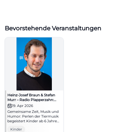
Bevorstehende Veranstaltungen
Heinz-Josef Braun & Stefan
Murr – Radio Plapperzahn:
Perlen der Tiermusik
19. Apr 2026
Gemeinsame Zeit, Musik und
Humor: Perlen der Tiermusik
begeistert Kinder ab 6 Jahren
und bietet Lernspaß in
Kinder
sicherer, familienfreundlicher