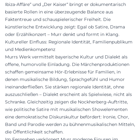
Ibiza-Affäre“ und „Der Kaiser“ bringt er dokumentarisch
basierte Rollen in eine überzeugende Balance aus
Faktentreue und schauspielerischer Freiheit. Die
künstlerische Entwicklung zeigt: Egal ob Satire, Drama
oder Erzählkonzert – Murr denkt und formt in Klang.
Kultureller Einfluss: Regionale Identität, Familienpublikum
und Medienkompetenz
Murrs Werk vermittelt bayerische Kultur und Dialekt als
offene, humorvolle Einladung. Die Märchenproduktionen
schaffen gemeinsame Hör-Erlebnisse für Familien, in
denen musikalische Bildung, Sprachgefühl und Humor
ineinanderfließen. Sie stärken regionale Identität, ohne
auszuschließen – Dialekt erscheint als Spielwiese, nicht als
Schranke. Gleichzeitig zeigen die Nockherberg-Auftritte,
wie politische Satire mit musikalischen Showelementen
eine demokratische Diskurskultur befördert: Ironie, Chor,
Band und Parodie werden zu bühnenmusikalischen Mitteln,
die Öffentlichkeit schaffen.
Im Fernsehen verkörpert Murr moderne Figuren im