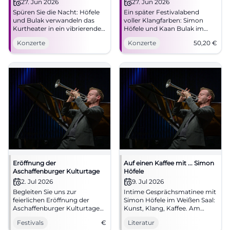
27. Jun 2026
27. Jun 2026
Spüren Sie die Nacht: Höfele
Ein später Festivalabend
und Bulak verwandeln das
voller Klangfarben: Simon
Kurtheater in ein vibrierendes
Höfele und Kaan Bulak im
Klangpanorama. 27.06., 22:15
Kurtheater Bad Kissingen.
Konzerte
Konzerte
50,20
€
Uhr, Konzert ohne Pause.
27.06.2026, ab 50,20 €.
Eintauchen, staunen, live
#KissingerSommer #Live
erleben. #KissingerSommer
Eröffnung der
Auf einen Kaffee mit ... Simon
Aschaffenburger Kulturtage
Höfele
2. Jul 2026
9. Jul 2026
Begleiten Sie uns zur
Intime Gesprächsmatinee mit
feierlichen Eröffnung der
Simon Höfele im Weißen Saal:
Aschaffenburger Kulturtage
Kunst, Klang, Kaffee. Am
mit Musik und Jubiläum „125
09.07.2026, Uhrzeit/Preis
Festivals
€
Literatur
Jahre Damm“.
folgen. Schärfe dein Hören,