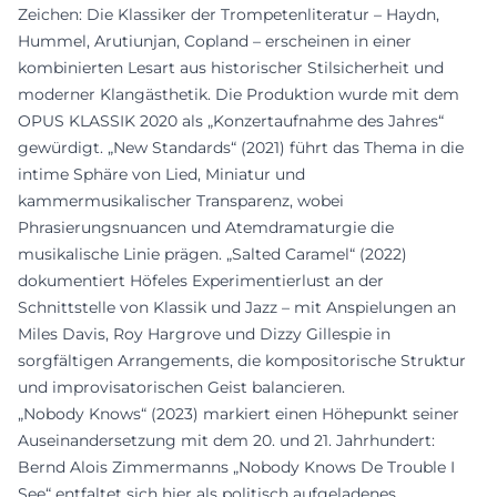
Zeichen: Die Klassiker der Trompetenliteratur – Haydn,
Hummel, Arutiunjan, Copland – erscheinen in einer
kombinierten Lesart aus historischer Stilsicherheit und
moderner Klangästhetik. Die Produktion wurde mit dem
OPUS KLASSIK 2020 als „Konzertaufnahme des Jahres“
gewürdigt. „New Standards“ (2021) führt das Thema in die
intime Sphäre von Lied, Miniatur und
kammermusikalischer Transparenz, wobei
Phrasierungsnuancen und Atemdramaturgie die
musikalische Linie prägen. „Salted Caramel“ (2022)
dokumentiert Höfeles Experimentierlust an der
Schnittstelle von Klassik und Jazz – mit Anspielungen an
Miles Davis, Roy Hargrove und Dizzy Gillespie in
sorgfältigen Arrangements, die kompositorische Struktur
und improvisatorischen Geist balancieren.
„Nobody Knows“ (2023) markiert einen Höhepunkt seiner
Auseinandersetzung mit dem 20. und 21. Jahrhundert:
Bernd Alois Zimmermanns „Nobody Knows De Trouble I
See“ entfaltet sich hier als politisch aufgeladenes,