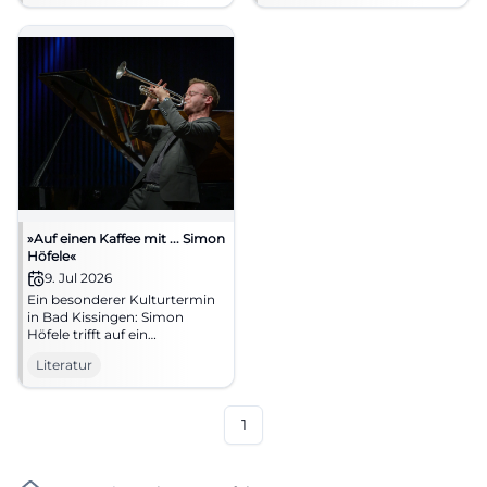
erlebe Kultur im Dialog. Jetzt
Termin sichern.
#KissingerSommer
»Auf einen Kaffee mit ... Simon
Höfele«
9. Jul 2026
Ein besonderer Kulturtermin
in Bad Kissingen: Simon
Höfele trifft auf ein
neugieriges Publikum im
Literatur
stilvollen Regentenbau.
#BadKissingen #Kultur
1