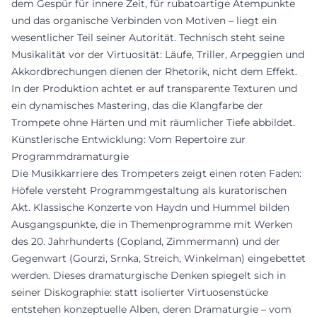
dem Gespür für innere Zeit, für rubatoartige Atempunkte
und das organische Verbinden von Motiven – liegt ein
wesentlicher Teil seiner Autorität. Technisch steht seine
Musikalität vor der Virtuosität: Läufe, Triller, Arpeggien und
Akkordbrechungen dienen der Rhetorik, nicht dem Effekt.
In der Produktion achtet er auf transparente Texturen und
ein dynamisches Mastering, das die Klangfarbe der
Trompete ohne Härten und mit räumlicher Tiefe abbildet.
Künstlerische Entwicklung: Vom Repertoire zur
Programmdramaturgie
Die Musikkarriere des Trompeters zeigt einen roten Faden:
Höfele versteht Programmgestaltung als kuratorischen
Akt. Klassische Konzerte von Haydn und Hummel bilden
Ausgangspunkte, die in Themenprogramme mit Werken
des 20. Jahrhunderts (Copland, Zimmermann) und der
Gegenwart (Gourzi, Srnka, Streich, Winkelman) eingebettet
werden. Dieses dramaturgische Denken spiegelt sich in
seiner Diskographie: statt isolierter Virtuosenstücke
entstehen konzeptuelle Alben, deren Dramaturgie – vom