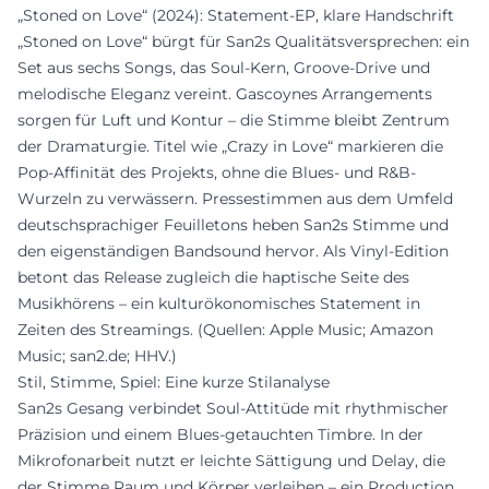
„Stoned on Love“ (2024): Statement-EP, klare Handschrift
„Stoned on Love“ bürgt für San2s Qualitätsversprechen: ein
Set aus sechs Songs, das Soul-Kern, Groove-Drive und
melodische Eleganz vereint. Gascoynes Arrangements
sorgen für Luft und Kontur – die Stimme bleibt Zentrum
der Dramaturgie. Titel wie „Crazy in Love“ markieren die
Pop-Affinität des Projekts, ohne die Blues- und R&B-
Wurzeln zu verwässern. Pressestimmen aus dem Umfeld
deutschsprachiger Feuilletons heben San2s Stimme und
den eigenständigen Bandsound hervor. Als Vinyl-Edition
betont das Release zugleich die haptische Seite des
Musikhörens – ein kulturökonomisches Statement in
Zeiten des Streamings. (Quellen: Apple Music; Amazon
Music; san2.de; HHV.)
Stil, Stimme, Spiel: Eine kurze Stilanalyse
San2s Gesang verbindet Soul-Attitüde mit rhythmischer
Präzision und einem Blues-getauchten Timbre. In der
Mikrofonarbeit nutzt er leichte Sättigung und Delay, die
der Stimme Raum und Körper verleihen – ein Production