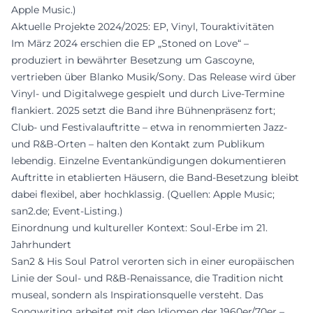
Apple Music.)
Aktuelle Projekte 2024/2025: EP, Vinyl, Touraktivitäten
Im März 2024 erschien die EP „Stoned on Love“ –
produziert in bewährter Besetzung um Gascoyne,
vertrieben über Blanko Musik/Sony. Das Release wird über
Vinyl- und Digitalwege gespielt und durch Live-Termine
flankiert. 2025 setzt die Band ihre Bühnenpräsenz fort;
Club- und Festivalauftritte – etwa in renommierten Jazz-
und R&B-Orten – halten den Kontakt zum Publikum
lebendig. Einzelne Eventankündigungen dokumentieren
Auftritte in etablierten Häusern, die Band-Besetzung bleibt
dabei flexibel, aber hochklassig. (Quellen: Apple Music;
san2.de; Event-Listing.)
Einordnung und kultureller Kontext: Soul-Erbe im 21.
Jahrhundert
San2 & His Soul Patrol verorten sich in einer europäischen
Linie der Soul- und R&B-Renaissance, die Tradition nicht
museal, sondern als Inspirationsquelle versteht. Das
Songwriting arbeitet mit den Idiomen der 1960er/70er –