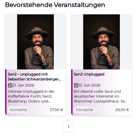
Bevorstehende Veranstaltungen
San2 – unplugged mit
San2 Unplugged
Sebastian Schwarzenberger
und Ludwig Seuss
21. Jan 2026
13. Jun 2026
Intimes Unplugged in der
Ein Abend voller Soul und
Kofferfabrik Fürth: San2,
akustischer Intensität im
Bluesharp, Dobro und
Münchner Lustspielhaus: San2
Boogie-Piano liefern
bringt seine Unplugged-
Konzerte
27,50
€
Konzerte
29,00
€
Gänsehaut. 21.01.2026, 20 Uhr,
Power live auf die Bühne.
ab 27,50 €. Pure Live-
13.06.2026, Tickets ab 29 Euro.
Atmosphäre – jetzt Tickets
#LiveMusik #München
sichern! #Blues #Soul
1