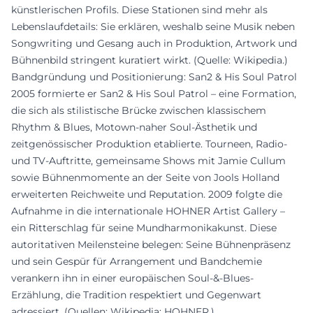
künstlerischen Profils. Diese Stationen sind mehr als
Lebenslaufdetails: Sie erklären, weshalb seine Musik neben
Songwriting und Gesang auch in Produktion, Artwork und
Bühnenbild stringent kuratiert wirkt. (Quelle: Wikipedia.)
Bandgründung und Positionierung: San2 & His Soul Patrol
2005 formierte er San2 & His Soul Patrol – eine Formation,
die sich als stilistische Brücke zwischen klassischem
Rhythm & Blues, Motown-naher Soul-Ästhetik und
zeitgenössischer Produktion etablierte. Tourneen, Radio-
und TV-Auftritte, gemeinsame Shows mit Jamie Cullum
sowie Bühnenmomente an der Seite von Jools Holland
erweiterten Reichweite und Reputation. 2009 folgte die
Aufnahme in die internationale HOHNER Artist Gallery –
ein Ritterschlag für seine Mundharmonikakunst. Diese
autoritativen Meilensteine belegen: Seine Bühnenpräsenz
und sein Gespür für Arrangement und Bandchemie
verankern ihn in einer europäischen Soul-&-Blues-
Erzählung, die Tradition respektiert und Gegenwart
adressiert. (Quellen: Wikipedia; HOHNER.)