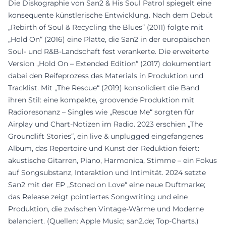
Die Diskographie von San2 & His Soul Patrol spiegelt eine
konsequente künstlerische Entwicklung. Nach dem Debüt
„Rebirth of Soul & Recycling the Blues“ (2011) folgte mit
„Hold On“ (2016) eine Platte, die San2 in der europäischen
Soul- und R&B-Landschaft fest verankerte. Die erweiterte
Version „Hold On – Extended Edition“ (2017) dokumentiert
dabei den Reifeprozess des Materials in Produktion und
Tracklist. Mit „The Rescue“ (2019) konsolidiert die Band
ihren Stil: eine kompakte, groovende Produktion mit
Radioresonanz – Singles wie „Rescue Me“ sorgten für
Airplay und Chart-Notizen im Radio. 2023 erschien „The
Groundlift Stories“, ein live & unplugged eingefangenes
Album, das Repertoire und Kunst der Reduktion feiert:
akustische Gitarren, Piano, Harmonica, Stimme – ein Fokus
auf Songsubstanz, Interaktion und Intimität. 2024 setzte
San2 mit der EP „Stoned on Love“ eine neue Duftmarke;
das Release zeigt pointiertes Songwriting und eine
Produktion, die zwischen Vintage-Wärme und Moderne
balanciert. (Quellen: Apple Music; san2.de; Top-Charts.)