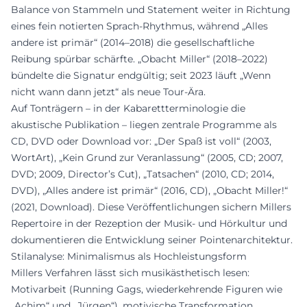
Balance von Stammeln und Statement weiter in Richtung
eines fein notierten Sprach-Rhythmus, während „Alles
andere ist primär“ (2014–2018) die gesellschaftliche
Reibung spürbar schärfte. „Obacht Miller“ (2018–2022)
bündelte die Signatur endgültig; seit 2023 läuft „Wenn
nicht wann dann jetzt“ als neue Tour-Ära.
Auf Tonträgern – in der Kabarettterminologie die
akustische Publikation – liegen zentrale Programme als
CD, DVD oder Download vor: „Der Spaß ist voll“ (2003,
WortArt), „Kein Grund zur Veranlassung“ (2005, CD; 2007,
DVD; 2009, Director’s Cut), „Tatsachen“ (2010, CD; 2014,
DVD), „Alles andere ist primär“ (2016, CD), „Obacht Miller!“
(2021, Download). Diese Veröffentlichungen sichern Millers
Repertoire in der Rezeption der Musik- und Hörkultur und
dokumentieren die Entwicklung seiner Pointenarchitektur.
Stilanalyse: Minimalismus als Hochleistungsform
Millers Verfahren lässt sich musikästhetisch lesen:
Motivarbeit (Running Gags, wiederkehrende Figuren wie
„Achim“ und „Jürgen“), motivische Transformation