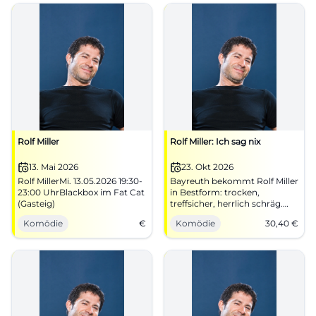
ACC.
Rolf Miller
Rolf Miller: Ich sag nix
13. Mai 2026
23. Okt 2026
Rolf MillerMi. 13.05.2026 19:30-
Bayreuth bekommt Rolf Miller
23:00 UhrBlackbox im Fat Cat
in Bestform: trocken,
(Gasteig)
treffsicher, herrlich schräg.
Am 23.10.2026 im DAS
Komödie
€
Komödie
30,40
€
ZENTRUM für 30,40 Euro.
#Kabarett