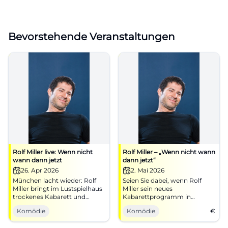
Bevorstehende Veranstaltungen
Rolf Miller live: Wenn nicht
Rolf Miller – „Wenn nicht wann
wann dann jetzt
dann jetzt“
26. Apr 2026
2. Mai 2026
München lacht wieder: Rolf
Seien Sie dabei, wenn Rolf
Miller bringt im Lustspielhaus
Miller sein neues
trockenes Kabarett und
Kabarettprogramm in
scharfe Satire auf die Bühne.
Amberg präsentiert. Ein
Komödie
Komödie
€
26.04.2026, 19:30 Uhr.
Abend voller Humor und
#Comedy
scharfer Beobachtungen im