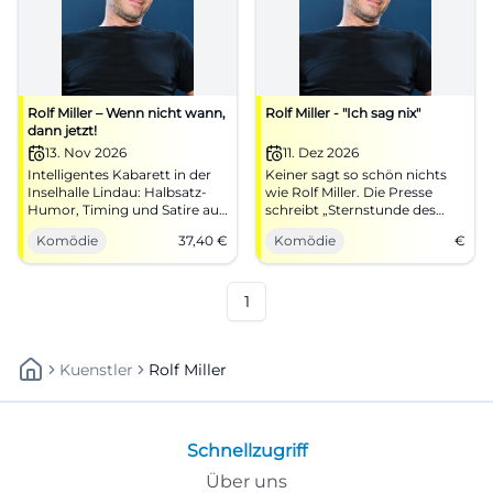
Rolf Miller – Wenn nicht wann,
Rolf Miller - "Ich sag nix"
dann jetzt!
13. Nov 2026
11. Dez 2026
Intelligentes Kabarett in der
Keiner sagt so schön nichts
Inselhalle Lindau: Halbsatz-
wie Rolf Miller. Die Presse
Humor, Timing und Satire auf
schreibt „Sternstunde des
den Punkt. 13.11.2026, 20:00
Stotterns und Stammelns“...
Komödie
37,40
€
Komödie
€
Uhr, ab 37,40 €, barrierefrei.
über das man permanent
Lachen mit Tiefgang – sichere
lachen muss und deshalb gar
dir jetzt Tickets. #RolfMiller
nicht gleich merkt, welche
Abgründe uns Miller da
1
verschleiert... Immer indirekt,
immer nebensächlich,
geradezu unbeteiligt jubelt
Kuenstler
Rolf Miller
uns der grandiose Satiriker
das bedeutungslose Nichts
unseres Seins unter, mit
brutalem Gefühl fürs Gespür.
Lebe nicht dein Leben,
Schnellzugriff
träume deinen Traum, denn
das Ziel ist im Weg. -Äh, hä!? -
Über uns
Genau. Miller zeig