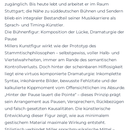
zugänglich. Bis heute lebt und arbeitet er im Raum
Stuttgart; die Nähe zu süddeutschen Bühnen und Sendern
blieb ein integraler Bestandteil seiner Musikkarriere als
Sprach- und Timing-Künstler.
Die Bühnenfigur: Komposition der Lücke, Dramaturgie der
Pause
Millers Kunstfigur wirkt wie der Prototyp des
Stammtischphilosophen – selbstgewiss, voller Halb- und
Viertelwahrheiten, immer am Rande des semantischen
Kontrollverlusts. Doch hinter der scheinbaren Hilflosigkeit
liegt eine virtuos komponierte Dramaturgie: Inkomplette
Syntax, inkohärente Bilder, bewusste Fehlzitate und der
kalkulierte Kippmoment vom Offensichtlichen ins Absurde.
„Hinter der Pause lauert die Pointe“ – dieses Prinzip prägt
sein Arrangement aus Pausen, Versprechern, Rückbezügen
und falsch gesetzten Kausalitäten. Die künstlerische
Entwicklung dieser Figur zeigt, wie aus minimalem
gestischem Material maximale Wirkung entsteht.
Stilistisch verbindet Miller sprachmusikalische Mittel –