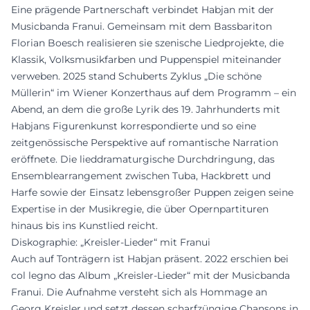
Eine prägende Partnerschaft verbindet Habjan mit der
Musicbanda Franui. Gemeinsam mit dem Bassbariton
Florian Boesch realisieren sie szenische Liedprojekte, die
Klassik, Volksmusikfarben und Puppenspiel miteinander
verweben. 2025 stand Schuberts Zyklus „Die schöne
Müllerin“ im Wiener Konzerthaus auf dem Programm – ein
Abend, an dem die große Lyrik des 19. Jahrhunderts mit
Habjans Figurenkunst korrespondierte und so eine
zeitgenössische Perspektive auf romantische Narration
eröffnete. Die lieddramaturgische Durchdringung, das
Ensemblearrangement zwischen Tuba, Hackbrett und
Harfe sowie der Einsatz lebensgroßer Puppen zeigen seine
Expertise in der Musikregie, die über Opernpartituren
hinaus bis ins Kunstlied reicht.
Diskographie: „Kreisler-Lieder“ mit Franui
Auch auf Tonträgern ist Habjan präsent. 2022 erschien bei
col legno das Album „Kreisler-Lieder“ mit der Musicbanda
Franui. Die Aufnahme versteht sich als Hommage an
Georg Kreisler und setzt dessen scharfzüngige Chansons in