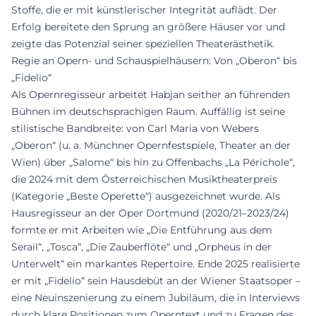
Stoffe, die er mit künstlerischer Integrität auflädt. Der
Erfolg bereitete den Sprung an größere Häuser vor und
zeigte das Potenzial seiner speziellen Theaterästhetik.
Regie an Opern- und Schauspielhäusern: Von „Oberon“ bis
„Fidelio“
Als Opernregisseur arbeitet Habjan seither an führenden
Bühnen im deutschsprachigen Raum. Auffällig ist seine
stilistische Bandbreite: von Carl Maria von Webers
„Oberon“ (u. a. Münchner Opernfestspiele, Theater an der
Wien) über „Salome“ bis hin zu Offenbachs „La Périchole“,
die 2024 mit dem Österreichischen Musiktheaterpreis
(Kategorie „Beste Operette“) ausgezeichnet wurde. Als
Hausregisseur an der Oper Dortmund (2020/21–2023/24)
formte er mit Arbeiten wie „Die Entführung aus dem
Serail“, „Tosca“, „Die Zauberflöte“ und „Orpheus in der
Unterwelt“ ein markantes Repertoire. Ende 2025 realisierte
er mit „Fidelio“ sein Hausdebüt an der Wiener Staatsoper –
eine Neuinszenierung zu einem Jubiläum, die in Interviews
durch klare Positionen zum Operntext und zu Fragen des