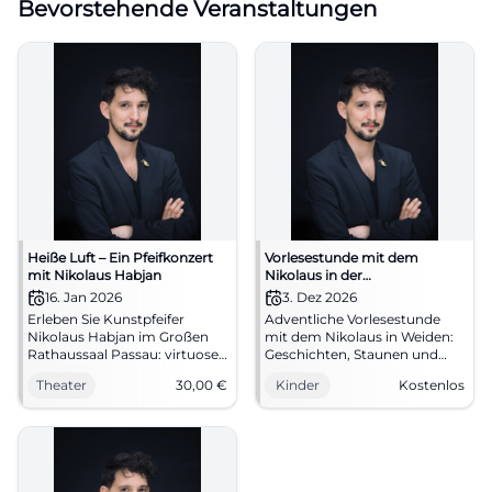
Bevorstehende Veranstaltungen
Heiße Luft – Ein Pfeifkonzert
Vorlesestunde mit dem
mit Nikolaus Habjan
Nikolaus in der
Regionalbibliothek Weiden
16. Jan 2026
3. Dez 2026
Erleben Sie Kunstpfeifer
Adventliche Vorlesestunde
Nikolaus Habjan im Großen
mit dem Nikolaus in Weiden:
Rathaussaal Passau: virtuose
Geschichten, Staunen und
Opernarien, Charme und
gemütliche Atmosphäre für
Theater
30,00
€
Kinder
Kostenlos
pointierte Moderationen.
Kinder ab 4 Jahren. Eintritt
16.01., 19:30 Uhr, ab 30 €. Ein
frei. #Weiden #Nikolaus
Abend voller Klangfarben –
jetzt Plätze sichern.
#PassauKultur