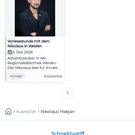
Vorlesestunde mit dem
Nikolaus in Weiden
3. Dez 2026
Adventszauber in der
Regionalbibliothek Weiden:
Der Nikolaus liest für Kinder
ab 4 Jahren. Kostenlos,
Kinder
Kostenlos
gemütlich und voller
Vorfreude. #Weiden #Nikolaus
1
Kuenstler
Nikolaus Habjan
Schnellzugriff