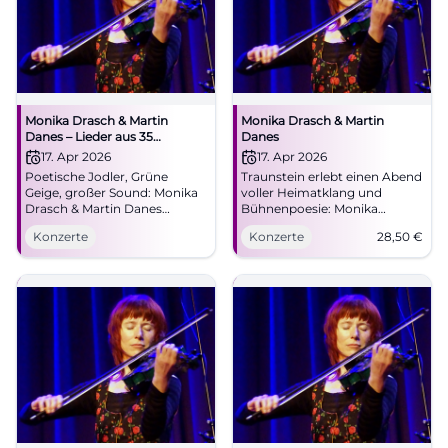
Monika Drasch & Martin
Monika Drasch & Martin
Danes – Lieder aus 35
Danes
Bühnenjahren
17. Apr 2026
17. Apr 2026
Poetische Jodler, Grüne
Traunstein erlebt einen Abend
Geige, großer Sound: Monika
voller Heimatklang und
Drasch & Martin Danes
Bühnenpoesie: Monika
entführen Traunstein in ein
Drasch & Martin Danes live im
Konzerte
Konzerte
28,50
€
intensives Konzerterlebnis.
NUTS. 17.04.2026, ab 28,50 €.
17.04.2026, 20:00 Uhr. Jetzt
#LiveMusik #Traunstein
Tickets sichern!
#TraunsteinLive