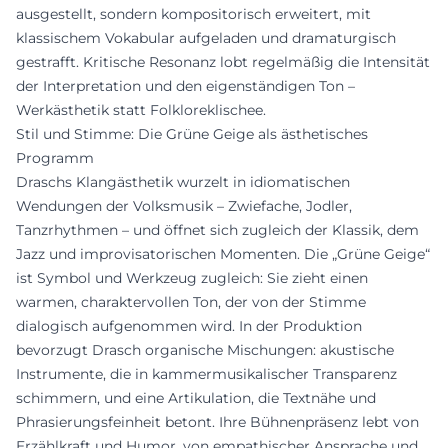
ausgestellt, sondern kompositorisch erweitert, mit
klassischem Vokabular aufgeladen und dramaturgisch
gestrafft. Kritische Resonanz lobt regelmäßig die Intensität
der Interpretation und den eigenständigen Ton –
Werkästhetik statt Folkloreklischee.
Stil und Stimme: Die Grüne Geige als ästhetisches
Programm
Draschs Klangästhetik wurzelt in idiomatischen
Wendungen der Volksmusik – Zwiefache, Jodler,
Tanzrhythmen – und öffnet sich zugleich der Klassik, dem
Jazz und improvisatorischen Momenten. Die „Grüne Geige“
ist Symbol und Werkzeug zugleich: Sie zieht einen
warmen, charaktervollen Ton, der von der Stimme
dialogisch aufgenommen wird. In der Produktion
bevorzugt Drasch organische Mischungen: akustische
Instrumente, die in kammermusikalischer Transparenz
schimmern, und eine Artikulation, die Textnähe und
Phrasierungsfeinheit betont. Ihre Bühnenpräsenz lebt von
Erzählkraft und Humor, von empathischer Ansprache und