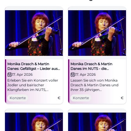
Monika Drasch & Martin
Monika Drasch & Martin
Danes: Gefälligst – Lieder aus
Danes im NUTS - die
35 Bühnenjahren
Kulturfabrik
17. Apr 2026
17. Apr 2026
Erleben Sie ein Konzert voller
Lassen Sie sich von Monika
Jodler und bairischer
Drasch & Martin Danes und
Klangfarben im NUTS,
ihrer 35-jährigen
Traunstein.
Bühnenerfahrung begeistern.
Konzerte
€
Konzerte
€
Live am 17. April im NUTS!