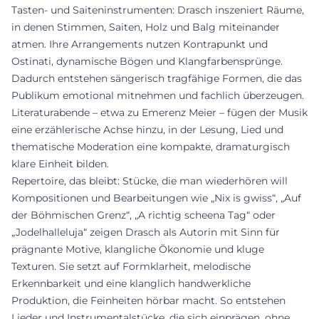
Tasten- und Saiteninstrumenten: Drasch inszeniert Räume,
in denen Stimmen, Saiten, Holz und Balg miteinander
atmen. Ihre Arrangements nutzen Kontrapunkt und
Ostinati, dynamische Bögen und Klangfarbensprünge.
Dadurch entstehen sängerisch tragfähige Formen, die das
Publikum emotional mitnehmen und fachlich überzeugen.
Literaturabende – etwa zu Emerenz Meier – fügen der Musik
eine erzählerische Achse hinzu, in der Lesung, Lied und
thematische Moderation eine kompakte, dramaturgisch
klare Einheit bilden.
Repertoire, das bleibt: Stücke, die man wiederhören will
Kompositionen und Bearbeitungen wie „Nix is gwiss“, „Auf
der Böhmischen Grenz“, „A richtig scheena Tag“ oder
„Jodelhalleluja“ zeigen Drasch als Autorin mit Sinn für
prägnante Motive, klangliche Ökonomie und kluge
Texturen. Sie setzt auf Formklarheit, melodische
Erkennbarkeit und eine klanglich handwerkliche
Produktion, die Feinheiten hörbar macht. So entstehen
Lieder und Instrumentalstücke, die sich einprägen, ohne