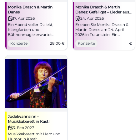
Monika Drasch & Martin
Monika Drasch & Martin
Danes
Danes: Gefälligst – Lieder aus
35 Bühnenjahren
17. Apr 2026
24. Apr 2026
Ein Abend voller Dialekt,
Erleben Sie Monika Drasch &
Klangfarben und
Martin Danes am 24. April
Bühnenmagie erwartet
2026 in Traunstein. Ein
Traunstein im NUTS. Monika
einzigartiger Abend mit
Konzerte
28,00
€
Konzerte
€
Drasch & Martin Danes feiern
bayerischer Musik.
35 Bühnenjahre live.
#Traunstein #Konzert
Jodelwahnsinn -
Musikkabarett in Kastl
3. Feb 2027
Musikkabarett mit Herz und
Humor in Kastl: