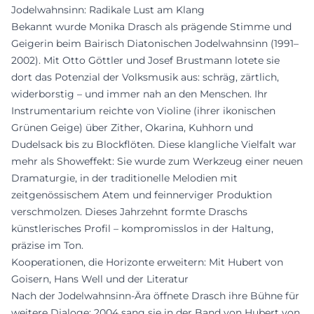
Jodelwahnsinn: Radikale Lust am Klang
Bekannt wurde Monika Drasch als prägende Stimme und
Geigerin beim Bairisch Diatonischen Jodelwahnsinn (1991–
2002). Mit Otto Göttler und Josef Brustmann lotete sie
dort das Potenzial der Volksmusik aus: schräg, zärtlich,
widerborstig – und immer nah an den Menschen. Ihr
Instrumentarium reichte von Violine (ihrer ikonischen
Grünen Geige) über Zither, Okarina, Kuhhorn und
Dudelsack bis zu Blockflöten. Diese klangliche Vielfalt war
mehr als Showeffekt: Sie wurde zum Werkzeug einer neuen
Dramaturgie, in der traditionelle Melodien mit
zeitgenössischem Atem und feinnerviger Produktion
verschmolzen. Dieses Jahrzehnt formte Draschs
künstlerisches Profil – kompromisslos in der Haltung,
präzise im Ton.
Kooperationen, die Horizonte erweitern: Mit Hubert von
Goisern, Hans Well und der Literatur
Nach der Jodelwahnsinn-Ära öffnete Drasch ihre Bühne für
weitere Dialoge: 2004 sang sie in der Band von Hubert von