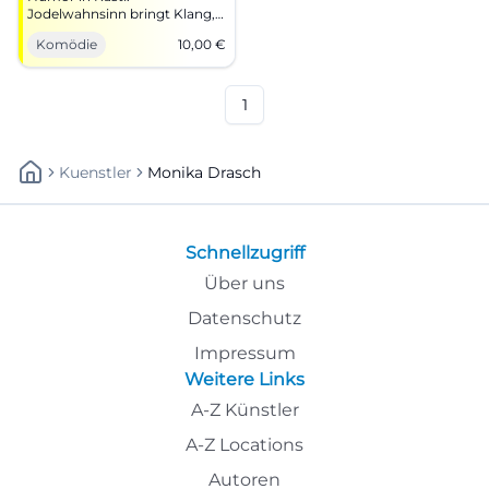
Jodelwahnsinn bringt Klang,
Witz und regionale Bühne
Komödie
10,00
€
zusammen. 03.02.2027, 10
Euro. Jetzt vormerken! #Kastl
1
Kuenstler
Monika Drasch
Schnellzugriff
Über uns
Datenschutz
Impressum
Weitere Links
A-Z Künstler
A-Z Locations
Autoren