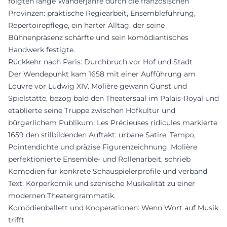
folgten lange Wanderjahre durch die französischen
Provinzen: praktische Regiearbeit, Ensembleführung,
Repertoirepflege, ein harter Alltag, der seine
Bühnenpräsenz schärfte und sein komödiantisches
Handwerk festigte.
Rückkehr nach Paris: Durchbruch vor Hof und Stadt
Der Wendepunkt kam 1658 mit einer Aufführung am
Louvre vor Ludwig XIV. Molière gewann Gunst und
Spielstätte, bezog bald den Theatersaal im Palais-Royal und
etablierte seine Truppe zwischen Hofkultur und
bürgerlichem Publikum. Les Précieuses ridicules markierte
1659 den stilbildenden Auftakt: urbane Satire, Tempo,
Pointendichte und präzise Figurenzeichnung. Molière
perfektionierte Ensemble- und Rollenarbeit, schrieb
Komödien für konkrete Schauspielerprofile und verband
Text, Körperkomik und szenische Musikalität zu einer
modernen Theatergrammatik.
Komödienballett und Kooperationen: Wenn Wort auf Musik
trifft