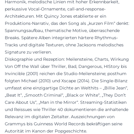
Harmonik, melodische Linien mit hoher Erkennbarkeit,
perkussive Vocal-Ornamente, call-and-response-
Architekturen. Mit Quincy Jones etablierte er ein
Produktions-Narrativ, das den Song als „kurzen Film“ denkt:
Spannungsaufbau, thematische Motive, überraschende
Breaks. Spätere Alben integrierten härtere Rhythmus-
Tracks und digitale Texturen, ohne Jacksons melodisches
Signature zu verlieren.
Diskographie und Rezeption: Meilensteine, Charts, Wirkung
Von Off the Wall über Thriller, Bad, Dangerous, HIStory bis
Invincible (2001) reichen die Studio-Meilensteine; posthum
folgten Michael (2010) und Xscape (2014). Die Single-Bilanz
umfasst eine einzigartige Dichte an Welthits – „Billie Jean“,
„Beat It“, „Smooth Criminal“, „Black or White“, „They Don’t
Care About Us“, „Man in the Mirror“. Streaming-Statistiken
und Reissues wie Thriller 40 dokumentieren die anhaltende
Relevanz im digitalen Zeitalter. Auszeichnungen von
Grammys bis Guinness World Records bekräftigen seine
Autorität im Kanon der Popgeschichte.