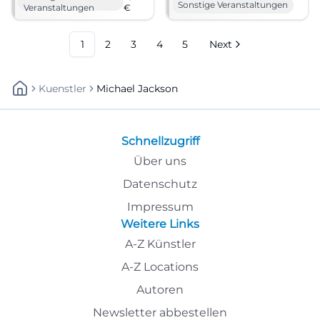
filmforum am Dellplatz.
Leinwand am 23.04.2026 um
Sonstige Veranstaltungen
Veranstaltungen
€
22.04.2026, ab 8,90 €.
16:45 Uhr. #Cottbus #Kino
#Duisburg #Kino
#MichaelJackson
1
2
3
4
5
Next
Kuenstler
Michael Jackson
Schnellzugriff
Über uns
Datenschutz
Impressum
Weitere Links
A-Z Künstler
A-Z Locations
Autoren
Newsletter abbestellen