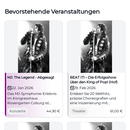
Bevorstehende Veranstaltungen
MJ: The Legend - Abgesagt
BEAT IT! – Die Erfolgsshow
über den King of Pop! (Hof)
22. Jan 2026
19. Feb 2026
Das MJ-Symphonie-Erlebnis
Erleben Sie 20 Welthits,
im Kongresshaus
präzise Choreografien und
Rosengarten Coburg ist
eine Inszenierung mit
abgesagt. Geplante Highlights
Gänsehautmomenten in der
Konzerte
44,90
€
Theater
61,00
€
mit Orchester, Chor und
Freiheitshalle Hof. Die
Tänzern. 22.01.2026, 19:30,
Theateratmosphäre, der Live-
Erstattung an VVK-Stelle.
Sound und das Moonwalk-
#Coburg
Feeling machen BEAT IT! zum