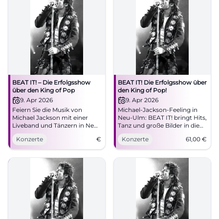
unvergesslichen
Bühnenerlebnis.
BEAT IT! – Die Erfolgsshow
BEAT IT! Die Erfolgsshow über
über den King of Pop
den King of Pop!
9. Apr 2026
9. Apr 2026
Feiern Sie die Musik von
Michael-Jackson-Feeling in
Michael Jackson mit einer
Neu-Ulm: BEAT IT! bringt Hits,
Liveband und Tänzern in Neu-
Tanz und große Bilder in die
Ulm. Erleben Sie die größte
ratiopharm arena. Am
Konzerte
€
Konzerte
61,00
€
Show des King of Pop.
09.04.2026 ab 20 Uhr, Tickets
ab 61 Euro. #NeuUlm
#MichaelJackson