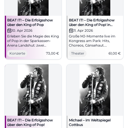
BEAT IT! – Die Erfolgsshow
BEAT IT! – Die Erfolgsshow
über den King of Pop
über den King of Pop! in
Augsburg
10. Apr 2026
11. Apr 2026
Erleben Sie die Magie des King
Große MJ-Momente live im
of Pop in der Sparkassen-
Kongress am Park: Hits,
Arena Landshut: zwei
Choreos, Gänsehaut.
Stunden Live-Show,
11.04.2026, 20:00 Uhr, Tickets
Konzerte
73,00
€
Theater
61,00
€
Moonwalk, Lichtshow und
ab 61 €. Erlebe Popgeschichte
Jacksons größte Hits.
mit Power – sichere dir deinen
10.04.2026, 20:00 Uhr, Tickets
Platz! #Augsburg
ab 73 €. Gänsehaut garantiert
– jetzt sichern! #BeatItShow
BEAT IT! – Die Erfolgsshow
Michael – im Weltspiegel
über den King of Pop!
Cottbus