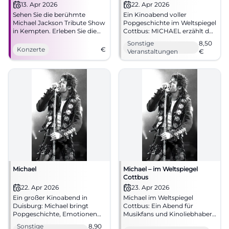
13. Apr 2026
22. Apr 2026
Sehen Sie die berühmte
Ein Kinoabend voller
Michael Jackson Tribute Show
Popgeschichte im Weltspiegel
in Kempten. Erleben Sie die
Cottbus: MICHAEL erzählt das
größten Hits und
Leben der Musikikone mit
Sonstige
8,50
spektakuläre Tänze!
großer emotionaler Wucht.
Konzerte
€
Veranstaltungen
€
22.04.2026 ab 17 Uhr, ab 8,50
Euro. #Cottbus
#MichaelJackson
Michael
Michael – im Weltspiegel
Cottbus
22. Apr 2026
23. Apr 2026
Ein großer Kinoabend in
Michael im Weltspiegel
Duisburg: Michael bringt
Cottbus: Ein Abend für
Popgeschichte, Emotionen
Musikfans und Kinoliebhaber.
und starke Bilder ins
Biografie, Emotion und große
Sonstige
8,90