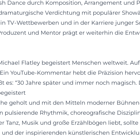
Irish Dance durch Komposition, Arrangement und P
 dramaturgische Verdichtung mit populärer Showästh
 in TV-Wettbewerben und in der Karriere junger So
 Produzent und Mentor prägt er weiterhin die Entw
Michael Flatley begeistert Menschen weltweit. Au
Ein YouTube-Kommentar hebt die Präzision hervor
ßt es: “30 Jahre später und immer noch magisch. 
egeistert
ische geholt und mit den Mitteln moderner Bühne
 pulsierende Rhythmik, choreografische Diszipli
er Tanz, Musik und große Erzählbögen liebt, sollt
e und der inspirierenden künstlerischen Entwicklu