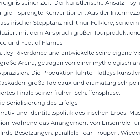
eignis seiner Zeit. Der künstlerische Ansatz – 
e – sprengte Konventionen. Aus der Intermezzo
ss irischer Stepptanz nicht nur Folklore, sondern
roduziert mit dem Anspruch großer Tourproduktione
nce und Feet of Flames
latley Riverdance und entwickelte seine eigene Vi
ie große Arena, getragen von einer mythologisch a
räzision. Die Produktion führte Flatleys künstler
skaden, große Tableaux und dramaturgisch pointie
iertes Finale seiner frühen Schaffensphase.
e Serialisierung des Erfolgs
arrativ und Identitätspolitik des irischen Erbes. 
on, während das Arrangement von Ensemble- und
elnde Besetzungen, parallele Tour-Troupen, Wied