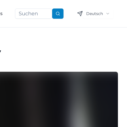
ns
Deutsch
Suchen
y