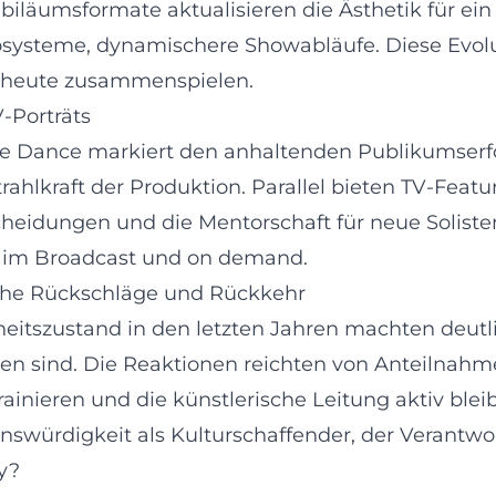
biläumsformate aktualisieren die Ästhetik für ein
eosysteme, dynamischere Showabläufe. Diese Evolut
n heute zusammenspielen.
-Porträts
the Dance markiert den anhaltenden Publikumserf
ahlkraft der Produktion. Parallel bieten TV-Featur
cheidungen und die Mentorschaft für neue Soliste
ve, im Broadcast und on demand.
liche Rückschläge und Rückkehr
dheitszustand in den letzten Jahren machten deut
en sind. Die Reaktionen reichten von Anteilnah
inieren und die künstlerische Leitung aktiv bleib
auenswürdigkeit als Kulturschaffender, der Veran
y?