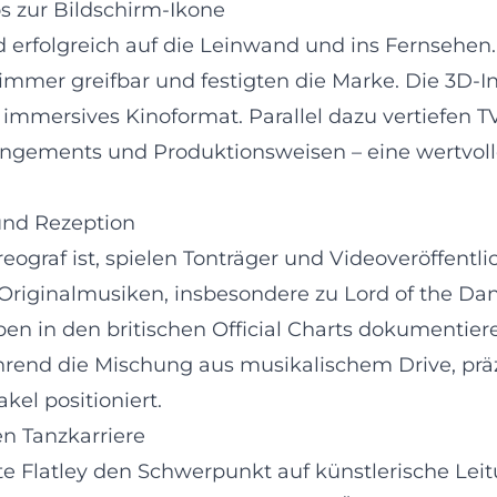
 zur Bildschirm-Ikone
d erfolgreich auf die Leinwand und ins Fernsehen
mer greifbar und festigten die Marke. Die 3D-I
n immersives Kinoformat. Parallel dazu vertiefen
angements und Produktionsweisen – eine wertvolle
und Rezeption
ograf ist, spielen Tonträger und Videoveröffentli
: Originalmusiken, insbesondere zu Lord of the 
n in den britischen Official Charts dokumentier
rend die Mischung aus musikalischem Drive, prä
kel positioniert.
n Tanzkarriere
e Flatley den Schwerpunkt auf künstlerische Leit