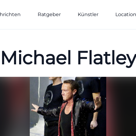
hrichten
Ratgeber
Künstler
Locatio
Michael Flatle