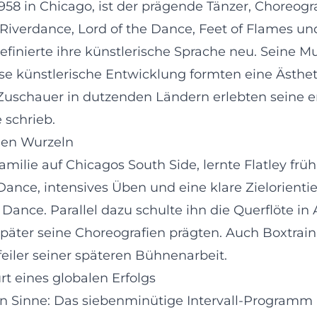
 1958 in Chicago, ist der prägende Tänzer, Choreo
verdance, Lord of the Dance, Feet of Flames und 
efinierte ihre künstlerische Sprache neu. Seine Mus
 künstlerische Entwicklung formten eine Ästheti
 Zuschauer in dutzenden Ländern erlebten seine 
 schrieb.
chen Wurzeln
lie auf Chicagos South Side, lernte Flatley früh,
 Dance, intensives Üben und eine klare Zielorient
 Dance. Parallel dazu schulte ihn die Querflöte i
päter seine Choreografien prägten. Auch Boxtraini
feiler seiner späteren Bühnenarbeit.
t eines globalen Erfolgs
ten Sinne: Das siebenminütige Intervall-Programm 