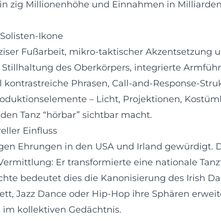
in zig Millionenhöhe und Einnahmen in Milliarde
Solisten-Ikone
räziser Fußarbeit, mikro-taktischer Akzentsetzun
e Stillhaltung des Oberkörpers, integrierte Armfü
l kontrastreiche Phrasen, Call-and-Response-Str
roduktionselemente – Licht, Projektionen, Kostümb
 den Tanz “hörbar” sichtbar macht.
ller Einfluss
gen Ehrungen in den USA und Irland gewürdigt. 
Vermittlung: Er transformierte eine nationale Tanzt
chte bedeutet dies die Kanonisierung des Irish 
ett, Jazz Dance oder Hip-Hop ihre Sphären erweit
 im kollektiven Gedächtnis.