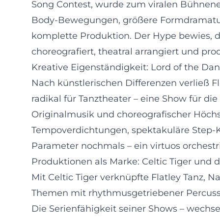
Song Contest, wurde zum viralen Bühnener
Body-Bewegungen, größere Formdramaturgi
komplette Produktion. Der Hype bewies, da
choreografiert, theatral arrangiert und p
Kreative Eigenständigkeit: Lord of the Da
Nach künstlerischen Differenzen verließ F
radikal für Tanztheater – eine Show für d
Originalmusik und choreografischer Höchstp
Tempoverdichtungen, spektakuläre Step-Ka
Parameter nochmals – ein virtuos orchestr
Produktionen als Marke: Celtic Tiger und di
Mit Celtic Tiger verknüpfte Flatley Tanz, N
Themen mit rhythmusgetriebener Percussi
Die Serienfähigkeit seiner Shows – wechs