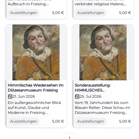
Aufbruch in Freising:
verbindet religiöse Malerei,
Himmlisches Wiedersehen
Ludwig I. und den Blauen
Ausstellungen
5,00
€
Ausstellungen
5,00
€
zeigt Meisterwerke vom 19.
Reiter. 11.06.2026, 5 Euro. Jetzt
Jahrhundert bis zum Blauen
entdecken! #Kunstgeschichte
Reiter. 23.05.2026, 5 Euro.
#Kunstgeschichte
Himmlisches Wiedersehen im
Sonderausstellung:
Diözesanmuseum Freising
HIMMLISCHES
WIEDERSEHEN. Von Ludwig I.
21. Jun 2026
25. Jul 2026
zum Blauen Reiter
Ein außergewöhnlicher Blick
Vom 19. Jahrhundert bis zum
auf Kunst, Glaube und
Blauen Reiter: Diese Schau im
Moderne in Freising:
Diözesanmuseum Freising
Himmlisches Wiedersehen
verbindet Sakralkunst,
Ausstellungen
5,00
€
Ausstellungen
5,00
€
zeigt Meisterwerke von
Moderne und große Namen.
Overbeck bis Kandinsky.
25.07.2026, 5 €. #Kunst
21.06.2026, 5 €.
#Kunstgeschichte
1