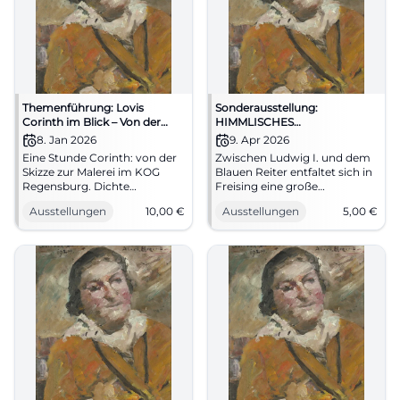
Themenführung: Lovis
Sonderausstellung:
Corinth im Blick – Von der
HIMMLISCHES
Skizze zur Malerei
WIEDERSEHEN. Von Ludwig I.
8. Jan 2026
9. Apr 2026
zum Blauen Reiter
Eine Stunde Corinth: von der
Zwischen Ludwig I. und dem
Skizze zur Malerei im KOG
Blauen Reiter entfaltet sich in
Regensburg. Dichte
Freising eine große
Werkbetrachtung, starke
Kunstgeschichte. 120 Werke,
Ausstellungen
10,00
€
Ausstellungen
5,00
€
Farben, präzise Kuratierung.
starke Namen, neue
Do, 08.01.2026, 18:30 Uhr, ca.
Perspektiven. #Kunst
10 € gesamt. Für alle, die
Kunst sehen, denken, fühlen
wollen. #LovisCorinth