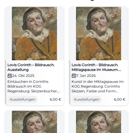
Lovis Corinth – Bildrausch.
Lovis Corinth - Bildrausch.
Ausstellung
Mittagspause im Museum.
Kurzführung
24. Okt 2025
7. Jan 2026
Eintauchen in Corinths
Kunst in der Mittagspause im
Bildrausch im KOG
KOG Regensburg: Corinths
Regensburg: Skizzenbücher,
Skizzen, Farbe und Form
Grafiken, Hauptwerke,
verdichtet erlebt. 07.01.2026,
Ausstellungen
6,00
€
Ausstellungen
6,00
€
Forschung und Führungen.
13:00–13:30, Eintritt 6/4 €.
24.10.2025–18.01.2026, Eintritt
Sehschule für alle – jetzt
ab 6 €. Erleben, verstehen,
anmelden.
staunen. #LovisCorinth
#RegensburgKunst