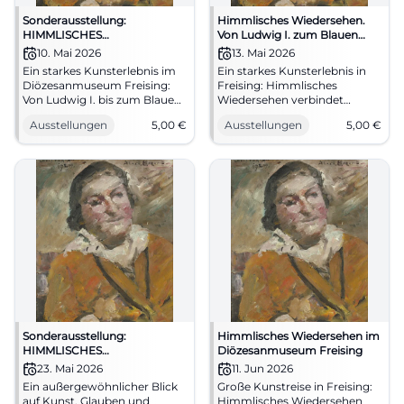
Sonderausstellung:
Himmlisches Wiedersehen.
HIMMLISCHES
Von Ludwig I. zum Blauen
WIEDERSEHEN. Von Ludwig I.
Reiter
10. Mai 2026
13. Mai 2026
zum Blauen Reiter
Ein starkes Kunsterlebnis im
Ein starkes Kunsterlebnis in
Diözesanmuseum Freising:
Freising: Himmlisches
Von Ludwig I. bis zum Blauen
Wiedersehen verbindet
Reiter entfaltet sich
Ludwig I., religiöse Malerei
Ausstellungen
5,00
€
Ausstellungen
5,00
€
Kunstgeschichte in
und den Aufbruch zum
Originalen. 10.05.2026,
Blauen Reiter. #Kunst
Führung ab 5 Euro.
#KunstErleben
Sonderausstellung:
Himmlisches Wiedersehen im
HIMMLISCHES
Diözesanmuseum Freising
WIEDERSEHEN. Von Ludwig I.
23. Mai 2026
11. Jun 2026
zum Blauen Reiter
Ein außergewöhnlicher Blick
Große Kunstreise in Freising:
auf Kunst, Glauben und
Himmlisches Wiedersehen