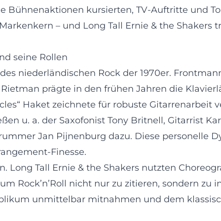
de Bühnenaktionen kursierten, TV-Auftritte und T
Markenkern – und Long Tall Ernie & the Shakers tr
und seine Rollen
 des niederländischen Rock der 1970er. Frontman
ietman prägte in den frühen Jahren die Klavierlä
les“ Haket zeichnete für robuste Gitarrenarbeit v
n u. a. der Saxofonist Tony Britnell, Gitarrist Kar
ummer Jan Pijnenburg dazu. Diese personelle Dy
rrangement-Finesse.
 Long Tall Ernie & the Shakers nutzten Choreogr
 Rock’n’Roll nicht nur zu zitieren, sondern zu i
ublikum unmittelbar mitnahmen und dem klassisc