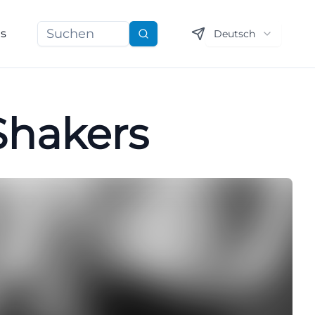
ns
Deutsch
Suchen
 Shakers