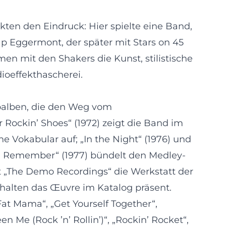
rkten den Eindruck: Hier spielte eine Band,
ap Eggermont, der später mit Stars on 45
n mit den Shakers die Kunst, stilistische
ioeffekthascherei.
ioalben, die den Weg vom
Rockin’ Shoes“ (1972) zeigt die Band im
he Vokabular auf; „In the Night“ (1976) und
You Remember“ (1977) bündelt den Medley-
t „The Demo Recordings“ die Werkstatt der
halten das Œuvre im Katalog präsent.
at Mama“, „Get Yourself Together“,
n Me (Rock ’n’ Rollin’)“, „Rockin’ Rocket“,