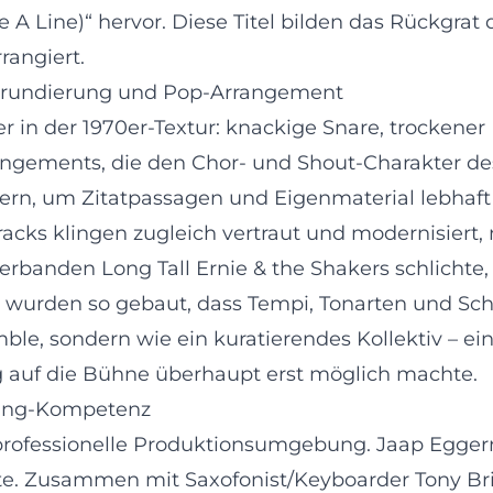
e A Line)“ hervor. Diese Titel bilden das Rückgrat
angiert.
-Grundierung und Pop-Arrangement
r in der 1970er-Textur: knackige Snare, trockener 
angements, die den Chor- und Shout-Charakter de
dern, um Zitatpassagen und Eigenmaterial lebhaft 
Tracks klingen zugleich vertraut und modernisiert
rbanden Long Tall Ernie & the Shakers schlichte,
s wurden so gebaut, dass Tempi, Tonarten und Sc
le, sondern wie ein kuratierendes Kollektiv – ein
ng auf die Bühne überhaupt erst möglich machte.
ting-Kompetenz
 professionelle Produktionsumgebung. Jaap Egger
te. Zusammen mit Saxofonist/Keyboarder Tony Brit