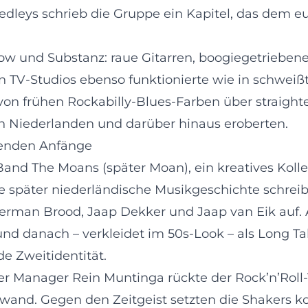
dleys schrieb die Gruppe ein Kapitel, das dem eu
ow und Substanz: raue Gitarren, boogiegetriebene
in TV-Studios ebenso funktionierte wie in schweiß
: von frühen Rockabilly-Blues-Farben über straig
en Niederlanden und darüber hinaus eroberten.
genden Anfänge
 Band The Moans (später Moan), ein kreatives Kol
e später niederländische Musikgeschichte schreib
an Brood, Jaap Dekker und Jaap van Eik auf. Au
d danach – verkleidet im 50s-Look – als Long Tall
e Zweitidentität.
er Manager Rein Muntinga rückte der Rock’n’Roll-T
nd. Gegen den Zeitgeist setzten die Shakers ko