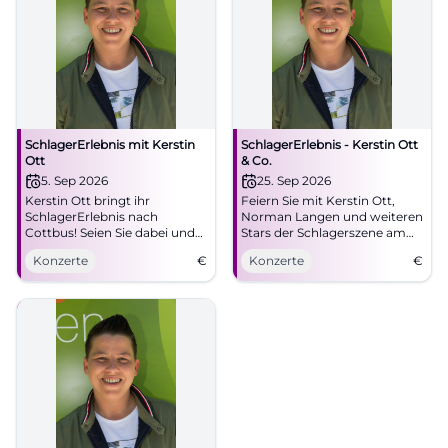
SchlagerErlebnis mit Kerstin
SchlagerErlebnis - Kerstin Ott
Ott
& Co.
5. Sep 2026
25. Sep 2026
Kerstin Ott bringt ihr
Feiern Sie mit Kerstin Ott,
SchlagerErlebnis nach
Norman Langen und weiteren
Cottbus! Seien Sie dabei und
Stars der Schlagerszene am
singen Sie zu bekannten Hits
25. September 2026 in der
Konzerte
€
Konzerte
€
mit.
SATURN-Arena, Ingolstadt.