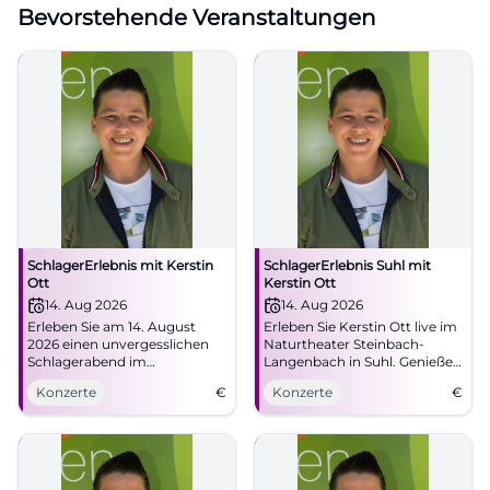
Bevorstehende Veranstaltungen
SchlagerErlebnis mit Kerstin
SchlagerErlebnis Suhl mit
Ott
Kerstin Ott
14. Aug 2026
14. Aug 2026
Erleben Sie am 14. August
Erleben Sie Kerstin Ott live im
2026 einen unvergesslichen
Naturtheater Steinbach-
Schlagerabend im
Langenbach in Suhl. Genießen
Naturtheater Steinbach-
Sie ein festliches Schlager-
Konzerte
€
Konzerte
€
Langenbach mit Kerstin Ott.
Open-Air mit weiteren Acts!