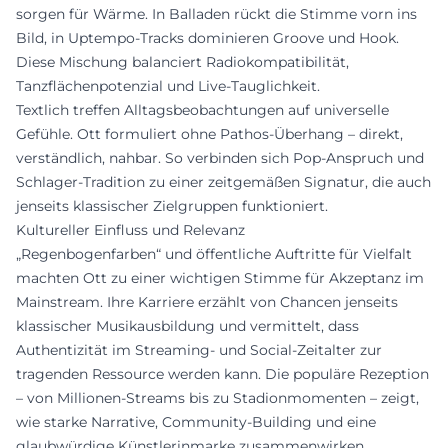
sorgen für Wärme. In Balladen rückt die Stimme vorn ins
Bild, in Uptempo-Tracks dominieren Groove und Hook.
Diese Mischung balanciert Radiokompatibilität,
Tanzflächenpotenzial und Live-Tauglichkeit.
Textlich treffen Alltagsbeobachtungen auf universelle
Gefühle. Ott formuliert ohne Pathos-Überhang – direkt,
verständlich, nahbar. So verbinden sich Pop-Anspruch und
Schlager-Tradition zu einer zeitgemäßen Signatur, die auch
jenseits klassischer Zielgruppen funktioniert.
Kultureller Einfluss und Relevanz
„Regenbogenfarben“ und öffentliche Auftritte für Vielfalt
machten Ott zu einer wichtigen Stimme für Akzeptanz im
Mainstream. Ihre Karriere erzählt von Chancen jenseits
klassischer Musikausbildung und vermittelt, dass
Authentizität im Streaming- und Social-Zeitalter zur
tragenden Ressource werden kann. Die populäre Rezeption
– von Millionen-Streams bis zu Stadionmomenten – zeigt,
wie starke Narrative, Community-Building und eine
glaubwürdige Künstlerinmarke zusammenwirken.