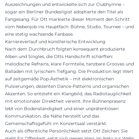
Auszeichnungen und entwickelte sich zur Clubhymne –
sogar ein Berliner Bundesligist adoptierte den Titel als
Fangesang. Für Ott markierte dieser Moment den Schritt
vom Nebenjob ins Hauptfach: Bühne, Studio, Tournee – und
eine stetig wachsende Fanbase.
Karriereverlauf und künstlerische Entwicklung
Nach dem Durchbruch folgten konsequent produzierte
Alben und Singles, die Otts Handschrift schärften:
melodische Refrains, klare Formteile, tanzbare Grooves und
Balladen mit lyrischem Tiefgang. Die Produktion legt Wert
auf zeitgemäße Pop-Ästhetik – mit elektronischen
Pulsierungen, dezenten Dance-Patterns und organischen
Akzenten. So entsteht ein Klangbild, das Radiotauglichkeit
mit emotionaler Direktheit vereint. Ihre Bühnenpräsenz
lebt von Bodenständigkeit und einer unprätentiösen
Kommunikation, die Nähe herstellt und das
Gemeinschaftsgefühl im Konzertsaal verstärkt.
Auch als öffentliche Persönlichkeit setzt Ott Zeichen: Sie
steht für Offenheit, setzt sich gegen Hass im Netz zur Wehr