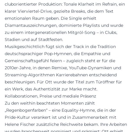
cluborientierter Produktion: Tonale Klarheit im Refrain, ein
klarer Vierviertel-Drive, gezielte Breaks, die dem Text
emotionalen Raum geben. Die Single erhielt
Diamantauszeichnungen, dominierte Playlists und wurde
zu einem intergenerationellen Mitgröl-Song – in Clubs,
Stadien und auf Stadtfesten.
Musikgeschichtlich fügt sich der Track in die Tradition
deutschsprachiger Pop-Hymnen, die Empathie und
Gemeinschaftsgefühl feiern – zugleich steht er für die
2010er-Jahre, in denen Remixe, YouTube-Dynamiken und
Streaming-Algorithmen Karrierebahnen entscheidend
beschleunigen. Für Ott wurde der Titel zum Türöffner für
ein Werk, das Authentizität zur Marke macht.
Kollaborationen, Preise und mediale Präsenz
Zu den weithin beachteten Momenten zählt
„Regenbogenfarben“ – eine Equality-Hymne, die in der
Pride-Kultur verankert ist und in Zusammenarbeit mit
Helene Fischer zusätzliche Reichweite bekam. Ihre Arbeiten
wurden branchenweit nominiert und prämiert; Ott erhielt