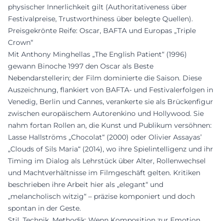
physischer Innerlichkeit gilt (Authoritativeness über
Festivalpreise, Trustworthiness über belegte Quellen).
Preisgekrönte Reife: Oscar, BAFTA und Europas „Triple
Crown“
Mit Anthony Minghellas „The English Patient“ (1996)
gewann Binoche 1997 den Oscar als Beste
Nebendarstellerin; der Film dominierte die Saison. Diese
Auszeichnung, flankiert von BAFTA- und Festivalerfolgen in
Venedig, Berlin und Cannes, verankerte sie als Brückenfigur
zwischen europäischem Autorenkino und Hollywood. Sie
nahm fortan Rollen an, die Kunst und Publikum versöhnen:
Lasse Hallströms „Chocolat“ (2000) oder Olivier Assayas’
„Clouds of Sils Maria“ (2014), wo ihre Spielintelligenz und ihr
Timing im Dialog als Lehrstück über Alter, Rollenwechsel
und Machtverhältnisse im Filmgeschäft gelten. Kritiken
beschrieben ihre Arbeit hier als „elegant“ und
„melancholisch witzig“ – präzise komponiert und doch
spontan in der Geste.
Stil, Technik, Methodik: Wenn Komposition zur Emotion