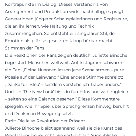
Kontrapunkte im Dialog. Dieses Verständnis von
Arrangement und Produktion wirkt nachhaltig; es prägt
Generationen jüngerer Schauspielerinnen und Regisseure,
die an ihr lernen, wie Haltung und Technik
zusammengehen. So entsteht ein singulärer Stil, der
Emotion als präzise gesetzten Klang hörbar macht.
Stimmen der Fans
Die Reaktionen der Fans zeigen deutlich: Juliette Binoche
begeistert Menschen weltweit. Auf Instagram schwärmt
ein Fan: „Deine Nuancen lassen jede Szene atmen – pure
Poesie auf der Leinwand.“ Eine andere Stimme schreibt:
„Danke für ‚Bleu‘ – seitdem verstehe ich Trauer anders.“
Und: „In ‚The New Look‘ bist du furchtlos und zart zugleich
– selten so eine Balance gesehen.“ Diese Kommentare
spiegeln, wie ihr Spiel über Sprachgrenzen hinweg berührt
und Denken in Bewegung setzt.
Fazit: Die leise Revolution der Präsenz
Juliette Binoche bleibt spannend, weil sie die Kunst des
Weglassens beherrscht. Sie vertraut auf Augenblicke, die