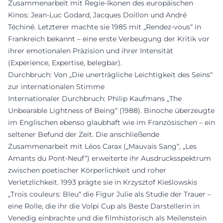
Zusammenarbeit mit Regie-Ikonen des europäischen
Kinos: Jean-Luc Godard, Jacques Doillon und André
Téchiné. Letzterer machte sie 1985 mit „Rendez-vous“ in
Frankreich bekannt – eine erste Verbeugung der Kritik vor
ihrer emotionalen Präzision und ihrer Intensität
(Experience, Expertise, belegbar).
Durchbruch: Von „Die unerträgliche Leichtigkeit des Seins“
zur internationalen Stimme
Internationaler Durchbruch: Philip Kaufmans „The
Unbearable Lightness of Being“ (1988). Binoche überzeugte
im Englischen ebenso glaubhaft wie im Französischen – ein
seltener Befund der Zeit. Die anschließende
Zusammenarbeit mit Léos Carax („Mauvais Sang“, „Les
Amants du Pont-Neuf“) erweiterte ihr Ausdrucksspektrum
zwischen poetischer Körperlichkeit und roher
Verletzlichkeit. 1993 prägte sie in Krzysztof Kieślowskis
„Trois couleurs: Bleu“ die Figur Julie als Studie der Trauer –
eine Rolle, die ihr die Volpi Cup als Beste Darstellerin in
Venedig einbrachte und die filmhistorisch als Meilenstein