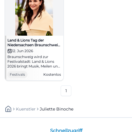
Land & Lions Tag der
Niedersachsen Braunschweig
2026
12. Jun 2026
Braunschweig wird zur
Festivalstadt: Land & Lions
2026 bringt Musik, Meilen und
Begegnungen in die
Festivals
Kostenlos
Innenstadt. Kostenlos und
voller Energie.
#LandUndLions
1
Kuenstler
Juliette Binoche
Schnellzugriff