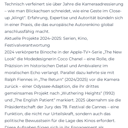
Technisch verfeinert sie über Jahre die Kameraadressierung
– wie man Blickachsen schneidet, wie eine Geste im Close-
up „klingt“. Erfahrung, Expertise und Autorität bündeln sich
in einer Praxis, die das europäische Autorenkino global
anschlussfähig macht.
Aktuelle Projekte 2024–2025: Serien, Kino,
Festivalverantwortung
2024 verkörperte Binoche in der Apple-TV+-Serie „The New
Look“ die Modedesignerin Coco Chanel – eine Rolle, die
Präzision im historischen Detail und Ambivalenz im
moralischen Echo verlangt. Parallel dazu kehrte sie mit
Ralph Fiennes in „The Return“ (2024/2025) vor die Kamera
zurück – einer Odyssee-Adaption, die ihr drittes
gemeinsames Projekt nach „Wuthering Heights“ (1992)
und „The English Patient“ markiert. 2025 übernahm sie die
Präsidentschaft der Jury des 78. Festival de Cannes – eine
Funktion, die nicht nur Urteilskraft, sondern auch das
politische Bewusstsein für die Lage des Kinos erfordert.
Diese Aufgaben fügen sich in ihr Engagement als