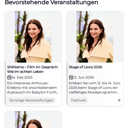
Bevorstehende Veranstaltungen
SINNema – Film im Gespräch:
Stage of Lions 2026
Wie im echten Leben
14. Dez 2025
12. Jun 2026
Ein intensives Arthouse-
Erleben Sie vom 12. bis 14. Juni
Erlebnis mit anschließendem
2026 beim Stage of Lions ein
Austausch im Babylon Fürth.
vielfältiges Musikprogramm
Entdecken Sie Emmanuel
mit der Band Juli als
Sonstige Veranstaltungen
Festivals
€
Carrères Wie im echten Leben
Headliner.
und sprechen Sie über Arbeit,
Würde und Solidarität.