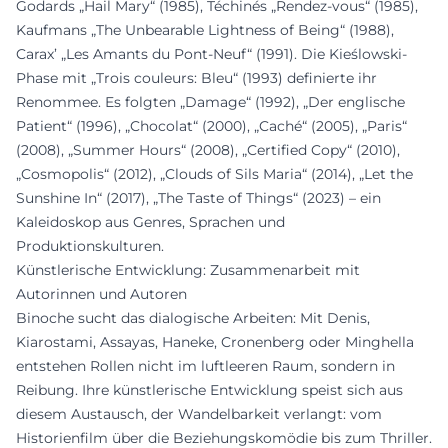
Godards „Hail Mary“ (1985), Téchinés „Rendez-vous“ (1985),
Kaufmans „The Unbearable Lightness of Being“ (1988),
Carax’ „Les Amants du Pont-Neuf“ (1991). Die Kieślowski-
Phase mit „Trois couleurs: Bleu“ (1993) definierte ihr
Renommee. Es folgten „Damage“ (1992), „Der englische
Patient“ (1996), „Chocolat“ (2000), „Caché“ (2005), „Paris“
(2008), „Summer Hours“ (2008), „Certified Copy“ (2010),
„Cosmopolis“ (2012), „Clouds of Sils Maria“ (2014), „Let the
Sunshine In“ (2017), „The Taste of Things“ (2023) – ein
Kaleidoskop aus Genres, Sprachen und
Produktionskulturen.
Künstlerische Entwicklung: Zusammenarbeit mit
Autorinnen und Autoren
Binoche sucht das dialogische Arbeiten: Mit Denis,
Kiarostami, Assayas, Haneke, Cronenberg oder Minghella
entstehen Rollen nicht im luftleeren Raum, sondern in
Reibung. Ihre künstlerische Entwicklung speist sich aus
diesem Austausch, der Wandelbarkeit verlangt: vom
Historienfilm über die Beziehungskomödie bis zum Thriller.