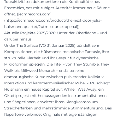
Touraktivitäten dokumentieren die Kontinuität eines
Ensembles, das mit ruhiger Autorität immer neue Räume
öffnet. ([ecmrecords.com]
(https://ecmrecords.com/product/the-next-door-julia-
hulsmann-quartet/?utm_source=openai))
Aktuelle Projekte 2025/2026: Unter der Oberfläche – und
darüber hinaus
Under The Surface (VÖ 31. Januar 2025) bündelt zehn
Kompositionen, die Hülsmanns melodische Fantasie, ihre
strukturelle Klarheit und ihr Gespür für dynamische
Mikroformen spiegeln. Die Titel – von They Stumble, They
Walk bis Milkweed Monarch – entfalten eine
dramaturgische Kurve zwischen pulsierender Kollektiv-
Interaktion und kammermusikalischer Ruhe. 2026 schlägt
Hülsmann ein neues Kapitel auf: While I Was Away, ein
Oktettprojekt mit herausragenden Instrumentalistinnen
und Sängerinnen, erweitert ihren Klangkosmos um
Streicherfarben und mehrstimmige Stimmenführung. Das
Repertoire verbindet Originale mit eigenständigen