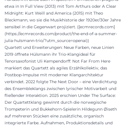
etwa in In Full View (2013) mit Tom Arthurs oder A Clear
Midnight: Kurt Weill and America (2015) mit Theo
Bleckmann, wo sie die Musikhistorie der 1920er/30er Jahre
sensibel in die Gegenwart projiziert. ([ecmrecords.com]
(https://ecmrecords.com/product/the-end-of-a-summer-
julia-hulsmann-trio/?utm_source=openai))
Quartett und Erweiterungen: Neue Farben, neue Linien
2019 öffnete Hülsmann ihr Trio-Klangideal für
Tenorsaxofonist Uli Kempendorff: Not Far From Here
markiert das Quartett als agiles Erzählkollektiv, das
Postbop-Impulse mit moderner Klangarchitektur
verbindet. 2022 folgte The Next Door – eine Verdichtung
des Ensembleklangs zwischen lyrischer Motivarbeit und
fließender Interaktion. 2025 erschien Under The Surface:
Der Quartettklang gewinnt durch die norwegische
Trompeterin und Bukkehorn-Spielerin Hildegunn Øiseth
auf mehreren Stücken eine zusätzliche, organisch
integrierte Farbe. Aufnahmen, Produktionsdetails und