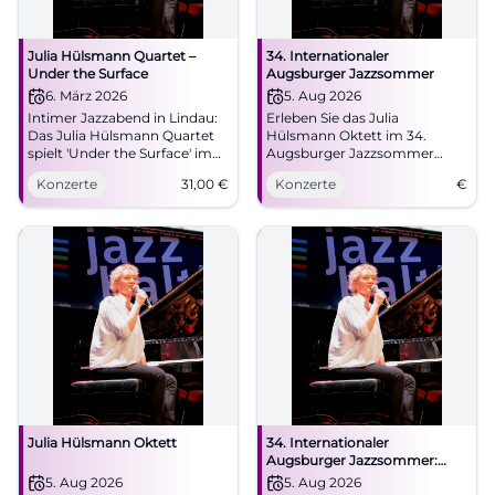
Julia Hülsmann Quartet –
34. Internationaler
Under the Surface
Augsburger Jazzsommer
6. März 2026
5. Aug 2026
Intimer Jazzabend in Lindau:
Erleben Sie das Julia
Das Julia Hülsmann Quartet
Hülsmann Oktett im 34.
spielt 'Under the Surface' im
Augsburger Jazzsommer
Stadttheater. 06.03.2026, 19:30
Open-Air im Botanischen
Konzerte
31,00
€
Konzerte
€
Uhr, Tickets ab 31 €. Feine
Garten am 5. August 2026!
Akustik, große Nähe – jetzt
Plätze sichern. #JazzLindau
Julia Hülsmann Oktett
34. Internationaler
Augsburger Jazzsommer:
Julia Hülsmann Oktett
5. Aug 2026
5. Aug 2026