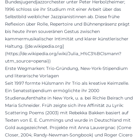
Bundesjugendjazzorchester unter Peter Herbolzheimer;
1996 schloss sie ihr Studium mit einer Arbeit über das
Selbstbild weiblicher Jazzpianistinnen ab. Diese frühe
Reflexion über Rolle, Repertoire und Bühnenpräsenz prägt
bis heute ihren souveränen Gestus zwischen
kammermusikalischer Intimität und klarer künstlerischer
Haltung. ([de.wikipedia.org]
(https://de.wikipedia.org/wiki/Julia_H%C3%BClsmann?
utm_source=openai))
Erste Wegmarken: Trio-Gründung, New-York-Stipendium
und literarische Vorlagen
Seit 1997 formte Hülsmann ihr Trio als kreative Keimzelle.
Ein Senatsstipendium ermöglichte ihr 2000
Studienaufenthalte in New York, u. a. bei Richie Beirach und
Maria Schneider. Früh zeigte sich ihre Affinität zu Lyrik:
Scattering Poems (2003) mit Rebekka Bakken basiert auf
Texten von E. E. Cummings und wurde in Deutschland mit
Gold ausgezeichnet. Projekte mit Anna Lauvergnac (Come
Closer, 2004; Randy-Newman-Songbook) und Roger Cicero