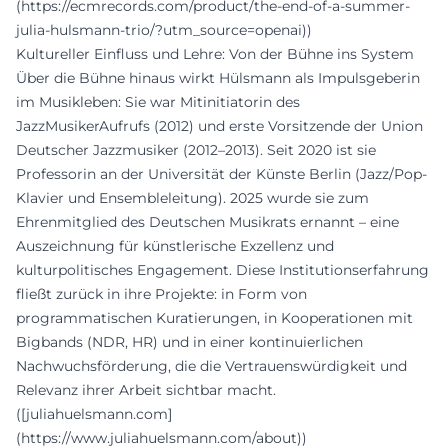
(https://ecmrecords.com/product/the-end-of-a-summer-
julia-hulsmann-trio/?utm_source=openai))
Kultureller Einfluss und Lehre: Von der Bühne ins System
Über die Bühne hinaus wirkt Hülsmann als Impulsgeberin
im Musikleben: Sie war Mitinitiatorin des
JazzMusikerAufrufs (2012) und erste Vorsitzende der Union
Deutscher Jazzmusiker (2012–2013). Seit 2020 ist sie
Professorin an der Universität der Künste Berlin (Jazz/Pop-
Klavier und Ensembleleitung). 2025 wurde sie zum
Ehrenmitglied des Deutschen Musikrats ernannt – eine
Auszeichnung für künstlerische Exzellenz und
kulturpolitisches Engagement. Diese Institutionserfahrung
fließt zurück in ihre Projekte: in Form von
programmatischen Kuratierungen, in Kooperationen mit
Bigbands (NDR, HR) und in einer kontinuierlichen
Nachwuchsförderung, die die Vertrauenswürdigkeit und
Relevanz ihrer Arbeit sichtbar macht.
([juliahuelsmann.com]
(https://www.juliahuelsmann.com/about))