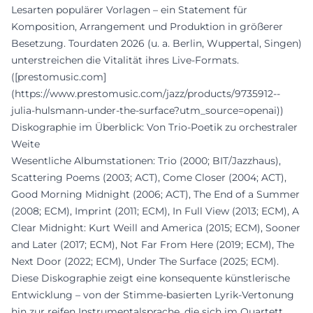
Lesarten populärer Vorlagen – ein Statement für
Komposition, Arrangement und Produktion in größerer
Besetzung. Tourdaten 2026 (u. a. Berlin, Wuppertal, Singen)
unterstreichen die Vitalität ihres Live-Formats.
([prestomusic.com]
(https://www.prestomusic.com/jazz/products/9735912--
julia-hulsmann-under-the-surface?utm_source=openai))
Diskographie im Überblick: Von Trio-Poetik zu orchestraler
Weite
Wesentliche Albumstationen: Trio (2000; BIT/Jazzhaus),
Scattering Poems (2003; ACT), Come Closer (2004; ACT),
Good Morning Midnight (2006; ACT), The End of a Summer
(2008; ECM), Imprint (2011; ECM), In Full View (2013; ECM), A
Clear Midnight: Kurt Weill and America (2015; ECM), Sooner
and Later (2017; ECM), Not Far From Here (2019; ECM), The
Next Door (2022; ECM), Under The Surface (2025; ECM).
Diese Diskographie zeigt eine konsequente künstlerische
Entwicklung – von der Stimme-basierten Lyrik-Vertonung
hin zur reifen Instrumentalsprache, die sich im Quartett