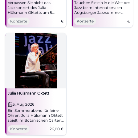
Verpassen Sie nicht das
Tauchen Sie ein in die Welt des
Jazzkonzert des Julia
Jazz beim Internationalen
Hülsmann Oktetts am 5.
Augsburger Jazzsommer
August 2026 im Botanischen
2026 mit dem Julia Hülsmann
Konzerte
€
Konzerte
€
Garten Augsburg.
Oktett im Botanischen
Garten.
Julia Hülsmann Oktett
5. Aug 2026
Ein Sommerabend für feine
Ohren: Julia Hülsmann Oktett
spielt im Botanischen Garten
Augsburg. Jazz, Klangfarben
Konzerte
26,00
€
und große Ruhe am
05.08.2026. #Jazz