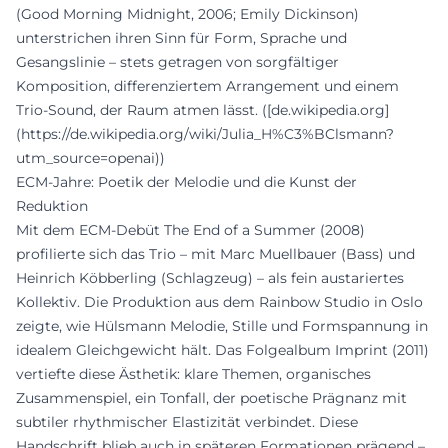
(Good Morning Midnight, 2006; Emily Dickinson)
unterstrichen ihren Sinn für Form, Sprache und
Gesangslinie – stets getragen von sorgfältiger
Komposition, differenziertem Arrangement und einem
Trio-Sound, der Raum atmen lässt. ([de.wikipedia.org]
(https://de.wikipedia.org/wiki/Julia_H%C3%BClsmann?
utm_source=openai))
ECM-Jahre: Poetik der Melodie und die Kunst der
Reduktion
Mit dem ECM-Debüt The End of a Summer (2008)
profilierte sich das Trio – mit Marc Muellbauer (Bass) und
Heinrich Köbberling (Schlagzeug) – als fein austariertes
Kollektiv. Die Produktion aus dem Rainbow Studio in Oslo
zeigte, wie Hülsmann Melodie, Stille und Formspannung in
idealem Gleichgewicht hält. Das Folgealbum Imprint (2011)
vertiefte diese Ästhetik: klare Themen, organisches
Zusammenspiel, ein Tonfall, der poetische Prägnanz mit
subtiler rhythmischer Elastizität verbindet. Diese
Handschrift blieb auch in späteren Formationen prägend –