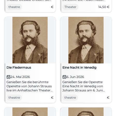
einen Abend voller Musik und
entfacht Operettenzauber mit
theatre
€
Theater
14,50
€
Komödie.
Tempo und feinem Humor.
07.05.2026, ab 14,50 €.
#Kassel #Theater
Die Fledermaus
Eine Nacht in Venedig
24. Mai 2026
6. Jun 2026
Genießen Sie die berühmte
Genießen Sie die Operette
Operette von Johann Strauss
Eine Nacht in Venedig von
live im Anhaltischen Theater
Johann Strauss am 6. Juni
Dessau am 24. Mai 2026.
2026 im Theaterzelt Landshut.
theatre
€
theatre
€