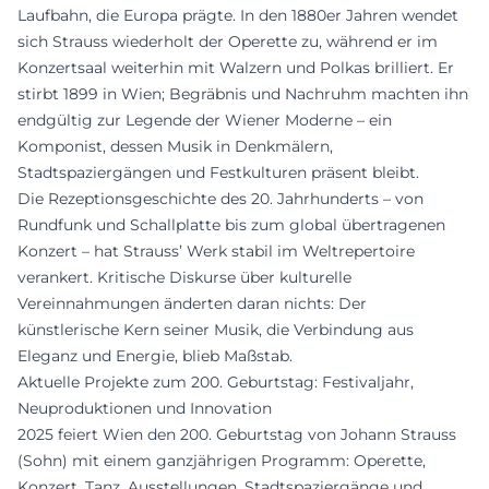
Laufbahn, die Europa prägte. In den 1880er Jahren wendet
sich Strauss wiederholt der Operette zu, während er im
Konzertsaal weiterhin mit Walzern und Polkas brilliert. Er
stirbt 1899 in Wien; Begräbnis und Nachruhm machten ihn
endgültig zur Legende der Wiener Moderne – ein
Komponist, dessen Musik in Denkmälern,
Stadtspaziergängen und Festkulturen präsent bleibt.
Die Rezeptionsgeschichte des 20. Jahrhunderts – von
Rundfunk und Schallplatte bis zum global übertragenen
Konzert – hat Strauss’ Werk stabil im Weltrepertoire
verankert. Kritische Diskurse über kulturelle
Vereinnahmungen änderten daran nichts: Der
künstlerische Kern seiner Musik, die Verbindung aus
Eleganz und Energie, blieb Maßstab.
Aktuelle Projekte zum 200. Geburtstag: Festivaljahr,
Neuproduktionen und Innovation
2025 feiert Wien den 200. Geburtstag von Johann Strauss
(Sohn) mit einem ganzjährigen Programm: Operette,
Konzert, Tanz, Ausstellungen, Stadtspaziergänge und