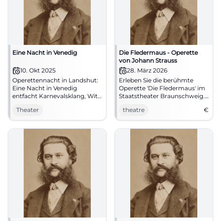
Eine Nacht in Venedig
Die Fledermaus - Operette
von Johann Strauss
10. Okt 2025
28. März 2026
Operettennacht in Landshut:
Erleben Sie die berühmte
Eine Nacht in Venedig
Operette 'Die Fledermaus' im
entfacht Karnevalsklang, Witz
Staatstheater Braunschweig.
und Walzer im Theaterzelt.
Ein festlicher Abend voller
Theater
theatre
€
Am 10.10.2025, 19:30.
Musik und Humor erwartet
Barrierefrei, Parken kostenlos.
Sie.
Live erleben und verzaubern
lassen. #Operette