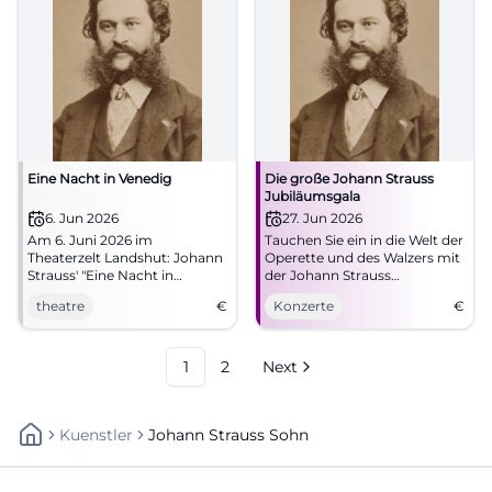
Eine Nacht in Venedig
Die große Johann Strauss
Jubiläumsgala
6. Jun 2026
27. Jun 2026
Am 6. Juni 2026 im
Tauchen Sie ein in die Welt der
Theaterzelt Landshut: Johann
Operette und des Walzers mit
Strauss' "Eine Nacht in
der Johann Strauss
Venedig" – eine unvergessliche
Jubiläumsgala im Asamsaal,
theatre
€
Konzerte
€
Aufführung voller Musik und
Freising.
Romantik.
1
2
Next
Kuenstler
Johann Strauss Sohn