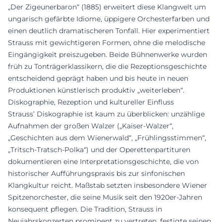
„Der Zigeunerbaron“ (1885) erweitert diese Klangwelt um
ungarisch gefärbte Idiome, üppigere Orchesterfarben und
einen deutlich dramatischeren Tonfall. Hier experimentiert
Strauss mit gewichtigeren Formen, ohne die melodische
Eingängigkeit preiszugeben. Beide Bühnenwerke wurden
früh zu Tonträgerklassikern, die die Rezeptionsgeschichte
entscheidend geprägt haben und bis heute in neuen
Produktionen künstlerisch produktiv „weiterleben“.
Diskographie, Rezeption und kultureller Einfluss
Strauss’ Diskographie ist kaum zu überblicken: unzählige
Aufnahmen der großen Walzer („Kaiser-Walzer“,
„Geschichten aus dem Wienerwald“, „Frühlingsstimmen“,
„Tritsch-Tratsch-Polka“) und der Operettenpartituren
dokumentieren eine Interpretationsgeschichte, die von
historischer Aufführungspraxis bis zur sinfonischen
Klangkultur reicht. Maßstab setzten insbesondere Wiener
Spitzenorchester, die seine Musik seit den 1920er-Jahren
konsequent pflegen. Die Tradition, Strauss in
Neujahrskonzerten prominent zu vertreten, festigte seinen