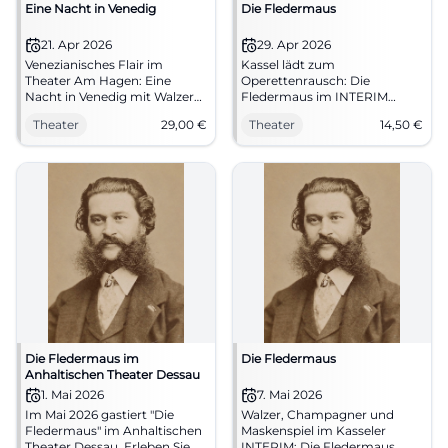
Eine Nacht in Venedig
Die Fledermaus
21. Apr 2026
29. Apr 2026
Venezianisches Flair im
Kassel lädt zum
Theater Am Hagen: Eine
Operettenrausch: Die
Nacht in Venedig mit Walzern,
Fledermaus im INTERIM
Maskenspiel und großer
verbindet Walzer, Witz und
Theater
29,00
€
Theater
14,50
€
Bühne. 21.04.2026, 19:30 Uhr,
prickelnde
Tickets ab 29 €, barrierearm.
Theateratmosphäre.
Sichern Sie Ihr Live-Erlebnis
29.04.2026, ab 14,50 €.
jetzt. #StraubingKultur
#Theaterliebe
Die Fledermaus im
Die Fledermaus
Anhaltischen Theater Dessau
1. Mai 2026
7. Mai 2026
Im Mai 2026 gastiert "Die
Walzer, Champagner und
Fledermaus" im Anhaltischen
Maskenspiel im Kasseler
Theater Dessau. Erleben Sie
INTERIM: Die Fledermaus