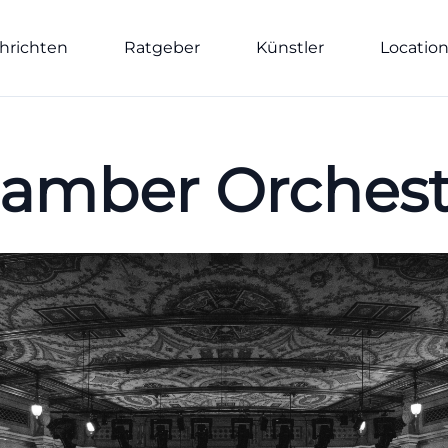
hrichten
Ratgeber
Künstler
Locatio
hamber Orchest