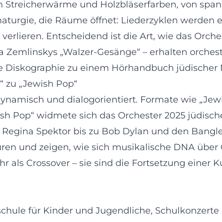
von Streicherwärme und Holzbläserfarben, von s
turgie, die Räume öffnet: Liederzyklen werden er
erlieren. Entscheidend ist die Art, wie das Orc
 Zemlinskys „Walzer-Gesänge“ – erhalten orchestr
e Diskographie zu einem Hörhandbuch jüdischer 
 zu „Jewish Pop“
amisch und dialogorientiert. Formate wie „Jewis
wish Pop“ widmete sich das Orchester 2025 jüdisc
Regina Spektor bis zu Bob Dylan und den Bangl
uren und zeigen, wie sich musikalische DNA über 
als Crossover – sie sind die Fortsetzung einer Ku
hule für Kinder und Jugendliche, Schulkonzerte 