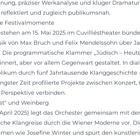
nung, präziser Werkanalyse und kluger Dramatur
 reflektiert und zugleich publikumsnah.
rte Festivalmomente
tehen am 15. Mai 2025 im Cuvilliéstheater bündel
sik von Max Bruch und Felix Mendelssohn über Ja
 Die programmatische Klammer „Jüdisch – Heute –
nnert, aber vor allem Gegenwart gestaltet. In d
ikum durch fünf Jahrtausende Klanggeschichte – 
gster Zeit profilierte Projekte zwischen Konzert,
 Perspektive verbinden.
ast“ und Weinberg
(April 2025) legt das Orchester gemeinsam mit der
sche Klangreise durch die Wiener Moderne vor. D
en wie Josefine Winter und spürt den künstler