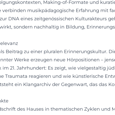
olgungskontexten, Making-of-Formate und kuratie
e verbinden musikpädagogische Erfahrung mit fach
ur DNA eines zeitgenössischen Kulturakteurs gehö
wirkt, sondern nachhaltig in Bildung, Erinnerung
Relevanz
als Beitrag zu einer pluralen Erinnerungskultur.
nter Werke erzeugen neue Hörpositionen – jense
m 21. Jahrhundert: Es zeigt, wie vielgestaltig jüd
he Traumata reagieren und wie künstlerische Entw
ntsteht ein Klangarchiv der Gegenwart, das das Ko
nkte
dschrift des Hauses in thematischen Zyklen und M