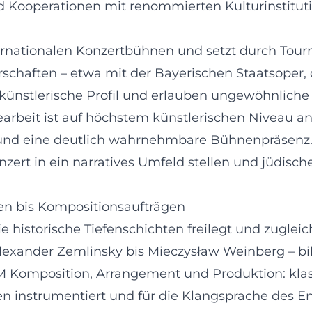
 Kooperationen mit renommierten Kulturinstitut
ernationalen Konzertbühnen und setzt durch Tour
nerschaften – etwa mit der Bayerischen Staatsope
ünstlerische Profil und erlauben ungewöhnliche
arbeit ist auf höchstem künstlerischen Niveau an
 und eine deutlich wahrnehmbare Bühnenpräsenz.
zert in ein narratives Umfeld stellen und jüdisch
en bis Kompositionsaufträgen
ie historische Tiefenschichten freilegt und zuglei
lexander Zemlinsky bis Mieczysław Weinberg – bi
M Komposition, Arrangement und Produktion: kla
n instrumentiert und für die Klangsprache des E