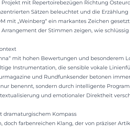
in Projekt mit Repertoirebezügen Richtung Osteur
ntrierten Sätzen beleuchtet und die Erzählung 
COM mit „Weinberg“ ein markantes Zeichen gesetzt:
e Arrangement der Stimmen zeigen, wie schlüssig
Kontext
ienna“ mit hohen Bewertungen und besonderem Lo
ltige Instrumentation, die sensible vokale Lini
Kulturmagazine und Rundfunksender betonen immer
t nur benennt, sondern durch intelligente Progr
extualisierung und emotionaler Direktheit versch
mit dramaturgischem Kompass
n, doch farbenreichen Klang, der von präziser Ar