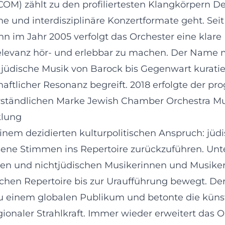
OM) zählt zu den profiliertesten Klangkörpern D
 und interdisziplinäre Konzertformate geht. Sei
 im Jahr 2005 verfolgt das Orchester eine klare M
n Relevanz hör- und erlebbar zu machen. Der Nam
jüdische Musik von Barock bis Gegenwart kurat
haftlicher Resonanz begreift. 2018 erfolgte der p
erständlichen Marke Jewish Chamber Orchestra Mu
klung
nem dezidierten kulturpolitischen Anspruch: jü
ne Stimmen ins Repertoire zurückzuführen. Unt
chen und nichtjüdischen Musikerinnen und Musike
rischen Repertoire bis zur Uraufführung bewegt. 
n zu einem globalen Publikum und betonte die kün
onaler Strahlkraft. Immer wieder erweitert das