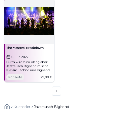
#BadKissingen
The Masters’ Breakdown
10. Jun 2027
Fürth wird zum Klanglabor:
Jazzrausch Bigband mischt
Klassik, Techno und Bigband-
Jazz zu purem Live-Rausch.
Konzerte
29,00
€
10.06.2027 ab 20 Uhr, Tickets
ab 29 Euro.
#JazzrauschBigband
1
Kuenstler
Jazzrausch Bigband