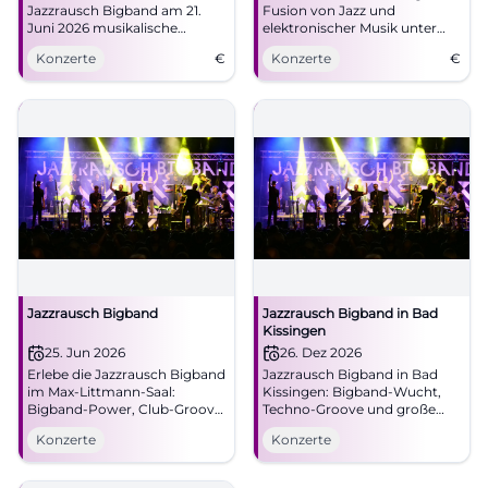
Jazzrausch Bigband am 21.
Fusion von Jazz und
Juni 2026 musikalische
elektronischer Musik unter
Grenzen sprengt und Jazz mit
freiem Himmel im Tierpark
Konzerte
€
Konzerte
€
Elektro vermischt.
Dessau. Ein Muss für
Musikliebhaber!
Jazzrausch Bigband
Jazzrausch Bigband in Bad
Kissingen
25. Jun 2026
26. Dez 2026
Erlebe die Jazzrausch Bigband
Jazzrausch Bigband in Bad
im Max-Littmann-Saal:
Kissingen: Bigband-Wucht,
Bigband-Power, Club-Groove,
Techno-Groove und große
packende Soli. Do.,
Live-Atmosphäre im
Konzerte
Konzerte
25.06.2026, 19:30 Uhr.
Regentenbau. Ein Abend
Intensives Live-Erlebnis – jetzt
voller Energie! #Jazzrausch
Tickets sichern.