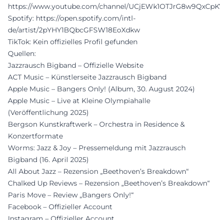
https://www.youtube.com/channel/UCjEWk1OTJrG8w9QxCp
Spotify:
https://open.spotify.com/intl-
de/artist/2pYHY1BQbcGFSW18EoXdkw
TikTok: Kein offizielles Profil gefunden
Quellen:
Jazzrausch Bigband – Offizielle Website
ACT Music – Künstlerseite Jazzrausch Bigband
Apple Music – Bangers Only! (Album, 30. August 2024)
Apple Music – Live at Kleine Olympiahalle
(Veröffentlichung 2025)
Bergson Kunstkraftwerk – Orchestra in Residence &
Konzertformate
Worms: Jazz & Joy – Pressemeldung mit Jazzrausch
Bigband (16. April 2025)
All About Jazz – Rezension „Beethoven’s Breakdown“
Chalked Up Reviews – Rezension „Beethoven’s Breakdown“
Paris Move – Review „Bangers Only!“
Facebook – Offizieller Account
Instagram – Offizieller Account