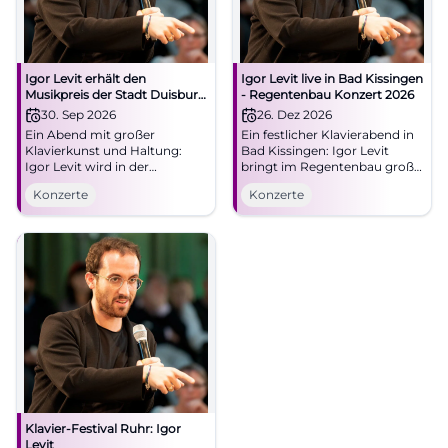
Igor Levit erhält den
Igor Levit live in Bad Kissingen
Musikpreis der Stadt Duisburg
- Regentenbau Konzert 2026
2026
30. Sep 2026
26. Dez 2026
Ein Abend mit großer
Ein festlicher Klavierabend in
Klavierkunst und Haltung:
Bad Kissingen: Igor Levit
Igor Levit wird in der
bringt im Regentenbau große
Mercatorhalle Duisburg
Klangkunst und intensive
Konzerte
Konzerte
geehrt. Live am 30.09.2026
Bühnenpräsenz auf die
um 19:30 Uhr. #Duisburg
Bühne. 26.12.2026. #Klassik
#Klassik
Klavier-Festival Ruhr: Igor
Levit