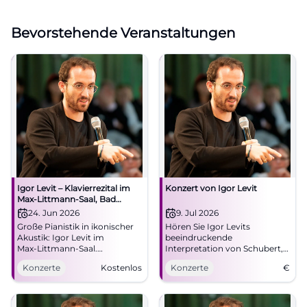
Bevorstehende Veranstaltungen
Igor Levit – Klavierrezital im
Konzert von Igor Levit
Max‑Littmann‑Saal, Bad
Kissingen
24. Jun 2026
9. Jul 2026
Große Pianistik in ikonischer
Hören Sie Igor Levits
Akustik: Igor Levit im
beeindruckende
Max‑Littmann‑Saal.
Interpretation von Schubert,
24.06.2026, 19:30 Uhr. Zentrale
Schumann und Chopin im
Konzerte
Kostenlos
Konzerte
€
Lage, barrierefrei. Erleben, wie
Max-Littmann-Saal in Bad
Musik unter die Haut geht.
Kissingen.
#BadKissingen