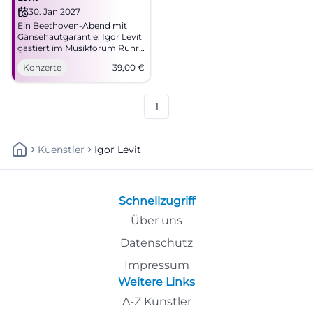
30. Jan 2027
Ein Beethoven-Abend mit
Gänsehautgarantie: Igor Levit
gastiert im Musikforum Ruhr
Bochum. 30.01.2027, ab 39
Konzerte
39,00
€
Euro. #Bochum #Klassik
1
Kuenstler
Igor Levit
Schnellzugriff
Über uns
Datenschutz
Impressum
Weitere Links
A-Z Künstler