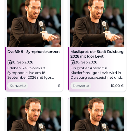
Dvořák 9 - Symphoniekonzert
Musikpreis der Stadt Duisburg
2026 mit Igor Levit
18. Sep 2026
30. Sep 2026
Erleben Sie Dvořáks 9.
Ein großer Abend für
Symphonie live am 18.
Klavierfans: Igor Levit wird in
September 2026 mit Igor
Duisburg ausgezeichnet und
Levit bei den Düsseldorfer
spielt in der Mercatorhalle.
Konzerte
€
Konzerte
10,00
€
Symphonikern.
30.09.2026, 19:30 Uhr, 10 Euro.
#Duisburg #Klassik