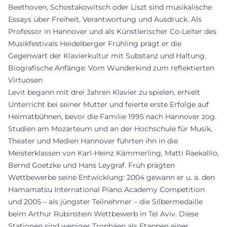
Beethoven, Schostakowitsch oder Liszt sind musikalische
Essays über Freiheit, Verantwortung und Ausdruck. Als
Professor in Hannover und als Künstlerischer Co-Leiter des
Musikfestivals Heidelberger Frühling prägt er die
Gegenwart der Klavierkultur mit Substanz und Haltung.
Biografische Anfänge: Vom Wunderkind zum reflektierten
Virtuosen
Levit begann mit drei Jahren Klavier zu spielen, erhielt
Unterricht bei seiner Mutter und feierte erste Erfolge auf
Heimatbühnen, bevor die Familie 1995 nach Hannover zog.
Studien am Mozarteum und an der Hochschule für Musik,
Theater und Medien Hannover führten ihn in die
Meisterklassen von Karl-Heinz Kämmerling, Matti Raekallio,
Bernd Goetzke und Hans Leygraf. Früh prägten
Wettbewerbe seine Entwicklung: 2004 gewann er u. a. den
Hamamatsu International Piano Academy Competition
und 2005 – als jüngster Teilnehmer – die Silbermedaille
beim Arthur Rubinstein Wettbewerb in Tel Aviv. Diese
Stationen sind weniger Trophäen als Etappen einer