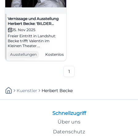
Vernissage und Ausstellung
Herbert Becke: 'BILDER
SPRACHE'
15. Nov 2025
Freier Eintritt in Landshut:
Becke trifft Valentin im
Kleinen Theater.
Großformatige Fotografien,
Ausstellungen
Kostenlos
Sprachwitz, urbane
Perspektiven. Bis März 2026,
ideale Abendkultur.
Entdecken und teilen!
1
#BilderSprache
Kuenstler
Herbert Becke
Schnellzugriff
Über uns
Datenschutz