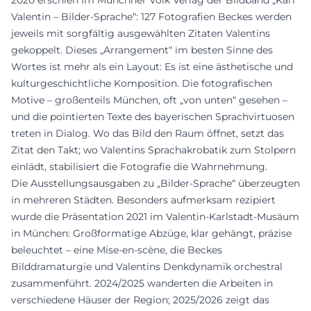
2020 erschien im Münchner Volk Verlag der Bildband „Karl
Valentin – Bilder-Sprache“: 127 Fotografien Beckes werden
jeweils mit sorgfältig ausgewählten Zitaten Valentins
gekoppelt. Dieses „Arrangement“ im besten Sinne des
Wortes ist mehr als ein Layout: Es ist eine ästhetische und
kulturgeschichtliche Komposition. Die fotografischen
Motive – großenteils München, oft „von unten“ gesehen –
und die pointierten Texte des bayerischen Sprachvirtuosen
treten in Dialog. Wo das Bild den Raum öffnet, setzt das
Zitat den Takt; wo Valentins Sprachakrobatik zum Stolpern
einlädt, stabilisiert die Fotografie die Wahrnehmung.
Die Ausstellungsausgaben zu „Bilder-Sprache“ überzeugten
in mehreren Städten. Besonders aufmerksam rezipiert
wurde die Präsentation 2021 im Valentin-Karlstadt-Musäum
in München: Großformatige Abzüge, klar gehängt, präzise
beleuchtet – eine Mise-en-scène, die Beckes
Bilddramaturgie und Valentins Denkdynamik orchestral
zusammenführt. 2024/2025 wanderten die Arbeiten in
verschiedene Häuser der Region; 2025/2026 zeigt das