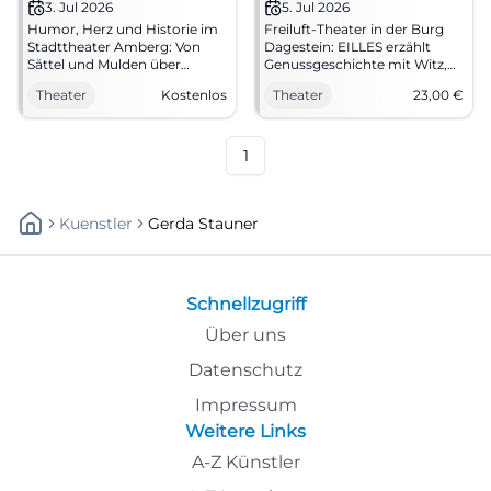
Vilseck
3. Jul 2026
5. Jul 2026
Humor, Herz und Historie im
Freiluft-Theater in der Burg
Stadttheater Amberg: Von
Dagestein: EILLES erzählt
Sättel und Mulden über
Genussgeschichte mit Witz,
Joseph Eilles. 03.07.2026,
Licht und großer
Theater
Kostenlos
Theater
23,00
€
20:00 Uhr, Eintritt frei. Erleben
Schauspielkunst. 05.07.2026,
Sie Genusskultur live – jetzt
20 Uhr, VVK 23 €. Emotion
Plätze sichern.
pur unter freiem Himmel –
#AmbergKultur
jetzt Plätze sichern.
1
#BurgfestspieleVilseck
Kuenstler
Gerda Stauner
Schnellzugriff
Über uns
Datenschutz
Impressum
Weitere Links
A-Z Künstler