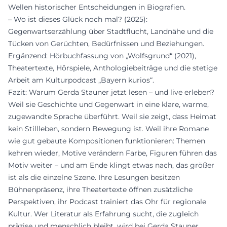
Wellen historischer Entscheidungen in Biografien.
– Wo ist dieses Glück noch mal? (2025):
Gegenwartserzählung über Stadtflucht, Landnähe und die
Tücken von Gerüchten, Bedürfnissen und Beziehungen.
Ergänzend: Hörbuchfassung von „Wolfsgrund“ (2021),
Theatertexte, Hörspiele, Anthologiebeiträge und die stetige
Arbeit am Kulturpodcast „Bayern kurios“.
Fazit: Warum Gerda Stauner jetzt lesen – und live erleben?
Weil sie Geschichte und Gegenwart in eine klare, warme,
zugewandte Sprache überführt. Weil sie zeigt, dass Heimat
kein Stillleben, sondern Bewegung ist. Weil ihre Romane
wie gut gebaute Kompositionen funktionieren: Themen
kehren wieder, Motive verändern Farbe, Figuren führen das
Motiv weiter – und am Ende klingt etwas nach, das größer
ist als die einzelne Szene. Ihre Lesungen besitzen
Bühnenpräsenz, ihre Theatertexte öffnen zusätzliche
Perspektiven, ihr Podcast trainiert das Ohr für regionale
Kultur. Wer Literatur als Erfahrung sucht, die zugleich
präzise und menschlich bleibt, wird bei Gerda Stauner