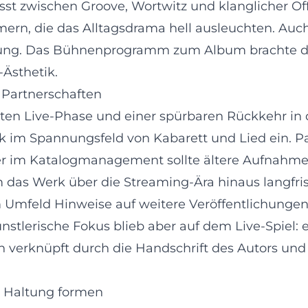
st zwischen Groove, Wortwitz und klanglicher Off
ern, die das Alltagsdrama hell ausleuchten. Auch
chung. Das Bühnenprogramm zum Album brachte di
Ästhetik.
 Partnerschaften
hten Live-Phase und einer spürbaren Rückkehr i
rk im Spannungsfeld von Kabarett und Lied ein. P
 im Katalogmanagement sollte ältere Aufnahmen
 das Werk über die Streaming-Ära hinaus langfrist
mfeld Hinweise auf weitere Veröffentlichungen,
stlerische Fokus blieb aber auf dem Live-Spiel: 
ch verknüpft durch die Handschrift des Autors und 
ne Haltung formen