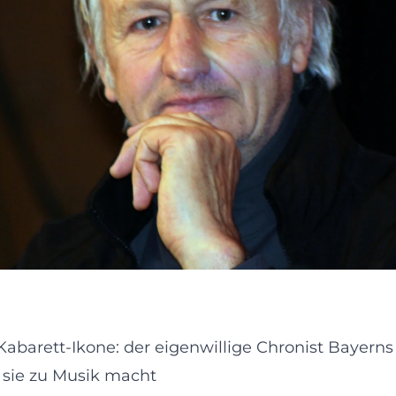
abarett-Ikone: der eigenwillige Chronist Bayerns
d sie zu Musik macht