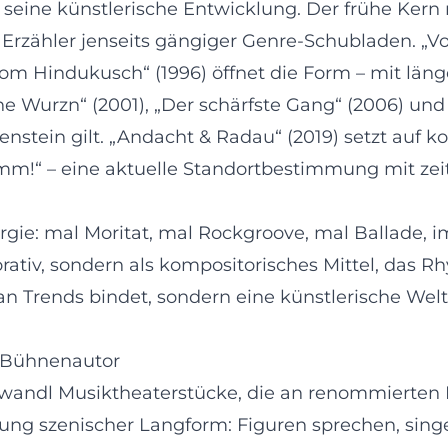
ne künstlerische Entwicklung. Der frühe Kern mit 
n Erzähler jenseits gängiger Genre-Schubladen. „Vo
vom Hindukusch“ (1996) öffnet die Form – mit lä
e Wurzn“ (2001), „Der schärfste Gang“ (2006) un
enstein gilt. „Andacht & Radau“ (2019) setzt auf 
mm!“ – eine aktuelle Standortbestimmung mit z
rgie: mal Moritat, mal Rockgroove, mal Ballade, 
rativ, sondern als kompositorisches Mittel, das 
t an Trends bindet, sondern eine künstlerische We
 Bühnenautor
sgwandl Musiktheaterstücke, die an renommierten
ung szenischer Langform: Figuren sprechen, singen