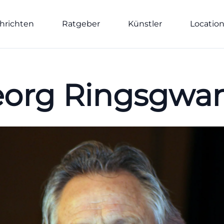
hrichten
Ratgeber
Künstler
Locatio
org Ringsgwa