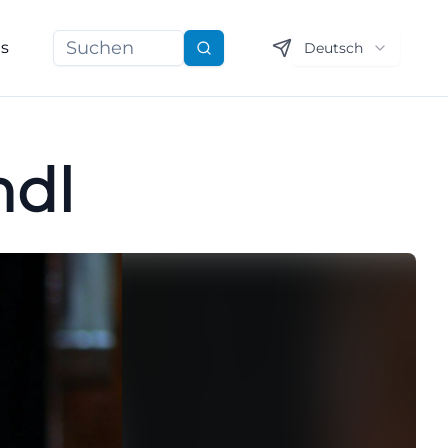
ns
Deutsch
Suchen
ndl