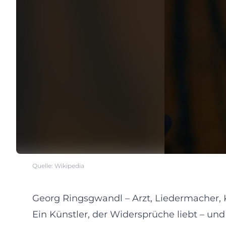
Quelle: Wikipedia
Georg Ringsgwandl – Arzt, Liedermacher, K
Ein Künstler, der Widersprüche liebt – un