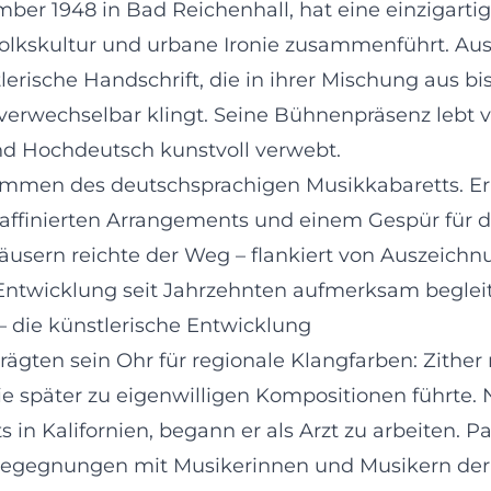
er 1948 in Bad Reichenhall, hat eine einzigartig
olkskultur und urbane Ironie zusammenführt. Ausg
erische Handschrift, die in ihrer Mischung aus bi
verwechselbar klingt. Seine Bühnenpräsenz lebt 
und Hochdeutsch kunstvoll verwebt.
mmen des deutschsprachigen Musikkabaretts. Er 
raffinierten Arrangements und einem Gespür für 
usern reichte der Weg – flankiert von Auszeichn
Entwicklung seit Jahrzehnten aufmerksam begleit
 – die künstlerische Entwicklung
ägten sein Ohr für regionale Klangfarben: Zither 
ie später zu eigenwilligen Kompositionen führt
s in Kalifornien, begann er als Arzt zu arbeiten. 
 Begegnungen mit Musikerinnen und Musikern der