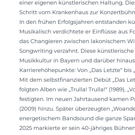
einer eigenen künstlerischen Haltung. Di
Schritt vom Krankenhaus zur Konzertbüh
In den frühen Erfolgsjahren entstanden k
Musikalisch verdichtete er Einflüsse aus Fo
das Changieren zwischen lakonischem Witz 
Songwriting verzahnt. Diese künstlerisch
Musikkultur in Bayern und darüber hinaus
Karrierehöhepunkte: Von „Das Letzte“ bi
Mit dem selbstfinanzierten Debüt „Das Letz
folgten Alben wie „Trulla! Trulla!“ (1989),
festigten. Im neuen Jahrtausend kamen Pr
(2009) hinzu. Später überzeugten „Woander
energetischem Bandsound die ganze Spann
2025 markierte er sein 40-jähriges Büh