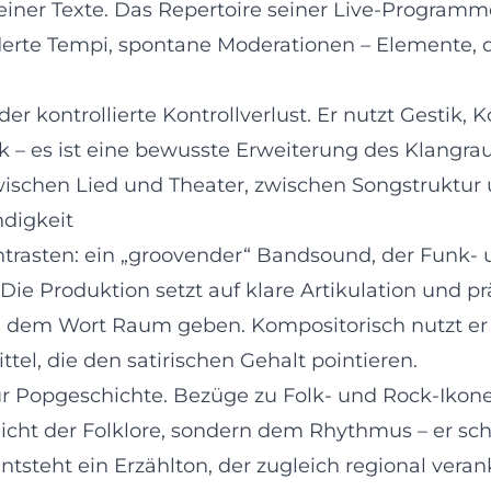
seiner Texte. Das Repertoire seiner Live-Programm
rte Tempi, spontane Moderationen – Elemente, di
 kontrollierte Kontrollverlust. Er nutzt Gestik, 
k – es ist eine bewusste Erweiterung des Klangra
wischen Lied und Theater, zwischen Songstruktur
ndigkeit
rasten: ein „groovender“ Bandsound, der Funk- un
 Die Produktion setzt auf klare Artikulation und pr
die dem Wort Raum geben. Kompositorisch nutzt e
el, die den satirischen Gehalt pointieren.
ur Popgeschichte. Bezüge zu Folk- und Rock-Ikonen
icht der Folklore, sondern dem Rhythmus – er sch
ntsteht ein Erzählton, der zugleich regional veran