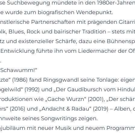
ese Suchbewegung mündete in den 1980er-Jahren i
ne wurde zum biografischen Wendepunkt.
ünstlerische Partnerschaften mit prägenden Gitar
lk, Blues, Rock und bairischer Tradition – stets mi
und existenzieller Schärfe, dazu eine Bühnenspra
e Entwicklung führte ihn vom Liedermacher der O
.
s „Schawumm!“
te“ (1986) fand Ringsgwandl seine Tonlage: eigen,
 „Vogelwild“ (1992) und „Der Gaudibursch vom Hindu
oduktionen wie „Gache Wurzn“ (2001), „Der schär
s“ (2016) und „Andacht & Radau“ (2019) – Alben, 
weite seines Songwritings zeigen.
nenjubiläum mit neuer Musik und neuem Programm