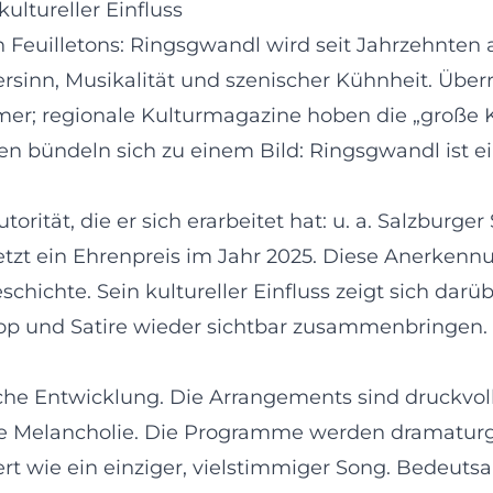
ultureller Einfluss
n Feuilletons: Ringsgwandl wird seit Jahrzehnte
ersinn, Musikalität und szenischer Kühnheit. Übe
rmer; regionale Kulturmagazine hoben die „große
n bündeln sich zu einem Bild: Ringsgwandl ist ei
orität, die er sich erarbeitet hat: u. a. Salzburger
etzt ein Ehrenpreis im Jahr 2025. Diese Anerkenn
ichte. Sein kultureller Einfluss zeigt sich darüb
 Pop und Satire wieder sichtbar zusammenbringen.
che Entwicklung. Die Arrangements sind druckvoll
ie Melancholie. Die Programme werden dramaturg
ert wie ein einziger, vielstimmiger Song. Bedeuts