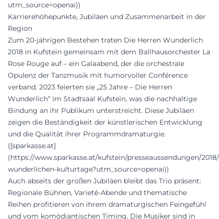
utm_source=openai))
Karrierehöhepunkte, Jubiläen und Zusammenarbeit in der
Region
Zum 20-jährigen Bestehen traten Die Herren Wunderlich
2018 in Kufstein gemeinsam mit dem Ballhausorchester La
Rose Rouge auf – ein Galaabend, der die orchestrale
Opulenz der Tanzmusik mit humorvoller Conférence
verband. 2023 feierten sie „25 Jahre – Die Herren
Wunderlich“ im Stadtsaal Kufstein, was die nachhaltige
Bindung an ihr Publikum unterstreicht. Diese Jubiläen
zeigen die Beständigkeit der künstlerischen Entwicklung
und die Qualität ihrer Programmdramaturgie.
([sparkasse.at]
(https://www.sparkasse.at/kufstein/presseaussendungen/2018/1
wunderlichen-kulturtage?utm_source=openai))
Auch abseits der großen Jubiläen bleibt das Trio präsent:
Regionale Bühnen, Varieté-Abende und thematische
Reihen profitieren von ihrem dramaturgischen Feingefühl
und vom komödiantischen Timing. Die Musiker sind in