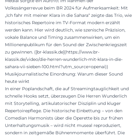
Medial sorgte ein Auftritt im Rahmen der
Volkssängerrevue beim BR 2024 für Aufmerksamkeit: Mit
„Ich fahr mit meiner Klara in die Sahara“ zeigte das Trio, wie
historisches Repertoire im TV-Format modern erzählt
werden kann. Hier wird deutlich, wie szenische Präzision,
vokale Balance und Timing zusammenwirken, um ein
Millionenpublikum für den Sound der Zwischenkriegszeit
zu gewinnen. ([br-klassik.de](https://www.br-
klassik.de/video/die-herren-wunderlich-mit-klara-in-die-
sahara-vii-sieben-100.html?utm_source=openai))
Musikjournalistische Einordnung: Warum dieser Sound
heute wirkt
In einer Poplandschaft, die auf Streamingtauglichkeit und
schnelle Hooks setzt, überzeugen Die Herren Wunderlich
mit Storytelling, artikulatorischer Disziplin und kluger
Repertoirepflege. Die historische Einbettung – von den
Comedian Harmonists über die Operette bis zur frühen
Unterhaltungsmusik – wird nicht museal reproduziert,
sondern in zeitgemäße Bühnenmomente überführt. Die