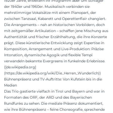
1920er Jahre, erweitern ihr Programm aber um Schlager
der 1940er und 1960er. Musikalisch verbinden sie
mehrstimmige Vokalsätze mit einem Pianopart, der
zwischen Tanzsaal, Kabarett und Operettenflair changiert.
Die Arrangements – nah an historischen Vorbildern, doch
mit zeitgemäßer Artikulation – schaffen jene Mischung aus
Authentizität und frischer Erzählhaltung, die ihre Konzerte
prägt. Diese künstlerische Entwicklung zeigt Expertise in
Komposition, Arrangement und Live-Produktion: Präzise
Intonation, dynamische Agogik und flexible Tempi
verwandeln bekannte Evergreens in funkelnde Erlebnisse.
([de.wikipedia.org]
(https://de.wikipedia.org/wiki/Die_Herren_Wunderlich))
Bühnenpräsenz und TV-Auftritte: Von Kufstein bis in die
Medien
Das Trio gastierte vielfach in Tirol und Bayern und war in
Formaten des ORF, der ARD und des Bayerischen
Rundfunks zu sehen. Die mediale Präsenz dokumentiert,
wie ihre Bühnenpräsenz – feine Choreografie, sprechende