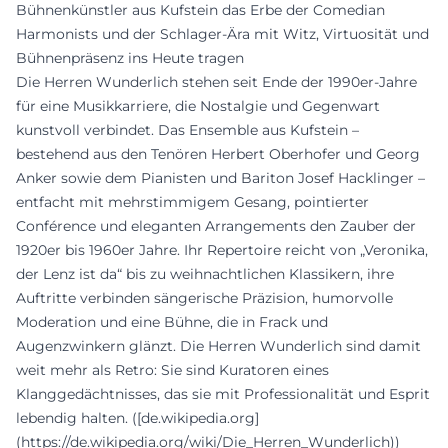
Bühnenkünstler aus Kufstein das Erbe der Comedian
Harmonists und der Schlager-Ära mit Witz, Virtuosität und
Bühnenpräsenz ins Heute tragen
Die Herren Wunderlich stehen seit Ende der 1990er-Jahre
für eine Musikkarriere, die Nostalgie und Gegenwart
kunstvoll verbindet. Das Ensemble aus Kufstein –
bestehend aus den Tenören Herbert Oberhofer und Georg
Anker sowie dem Pianisten und Bariton Josef Hacklinger –
entfacht mit mehrstimmigem Gesang, pointierter
Conférence und eleganten Arrangements den Zauber der
1920er bis 1960er Jahre. Ihr Repertoire reicht von „Veronika,
der Lenz ist da“ bis zu weihnachtlichen Klassikern, ihre
Auftritte verbinden sängerische Präzision, humorvolle
Moderation und eine Bühne, die in Frack und
Augenzwinkern glänzt. Die Herren Wunderlich sind damit
weit mehr als Retro: Sie sind Kuratoren eines
Klanggedächtnisses, das sie mit Professionalität und Esprit
lebendig halten. ([de.wikipedia.org]
(https://de.wikipedia.org/wiki/Die_Herren_Wunderlich))