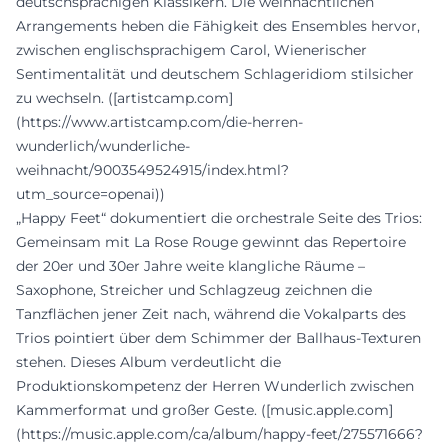
deutschsprachigen Klassikern. Die weihnachtlichen
Arrangements heben die Fähigkeit des Ensembles hervor,
zwischen englischsprachigem Carol, Wienerischer
Sentimentalität und deutschem Schlageridiom stilsicher
zu wechseln. ([artistcamp.com]
(https://www.artistcamp.com/die-herren-
wunderlich/wunderliche-
weihnacht/9003549524915/index.html?
utm_source=openai))
„Happy Feet“ dokumentiert die orchestrale Seite des Trios:
Gemeinsam mit La Rose Rouge gewinnt das Repertoire
der 20er und 30er Jahre weite klangliche Räume –
Saxophone, Streicher und Schlagzeug zeichnen die
Tanzflächen jener Zeit nach, während die Vokalparts des
Trios pointiert über dem Schimmer der Ballhaus-Texturen
stehen. Dieses Album verdeutlicht die
Produktionskompetenz der Herren Wunderlich zwischen
Kammerformat und großer Geste. ([music.apple.com]
(https://music.apple.com/ca/album/happy-feet/275571666?