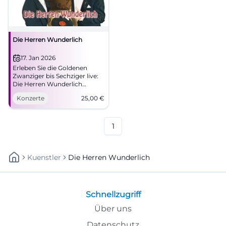
Die Herren Wunderlich
17. Jan 2026
Erleben Sie die Goldenen
Zwanziger bis Sechziger live:
Die Herren Wunderlich
verwandeln das NUTS
Konzerte
25,00
€
Traunstein in einen
funkelnden Salon. Eleganz,
Humor und nahbares
Bühnenfeeling – Tickets ab 25
1
€.
Kuenstler
Die Herren Wunderlich
Schnellzugriff
Über uns
Datenschutz