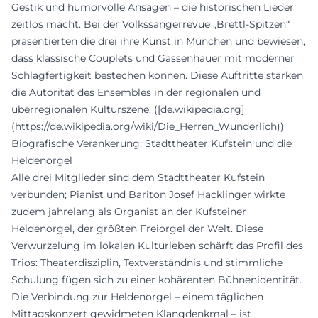
Gestik und humorvolle Ansagen – die historischen Lieder
zeitlos macht. Bei der Volkssängerrevue „Brettl-Spitzen“
präsentierten die drei ihre Kunst in München und bewiesen,
dass klassische Couplets und Gassenhauer mit moderner
Schlagfertigkeit bestechen können. Diese Auftritte stärken
die Autorität des Ensembles in der regionalen und
überregionalen Kulturszene. ([de.wikipedia.org]
(https://de.wikipedia.org/wiki/Die_Herren_Wunderlich))
Biografische Verankerung: Stadttheater Kufstein und die
Heldenorgel
Alle drei Mitglieder sind dem Stadttheater Kufstein
verbunden; Pianist und Bariton Josef Hacklinger wirkte
zudem jahrelang als Organist an der Kufsteiner
Heldenorgel, der größten Freiorgel der Welt. Diese
Verwurzelung im lokalen Kulturleben schärft das Profil des
Trios: Theaterdisziplin, Textverständnis und stimmliche
Schulung fügen sich zu einer kohärenten Bühnenidentität.
Die Verbindung zur Heldenorgel – einem täglichen
Mittagskonzert gewidmeten Klangdenkmal – ist