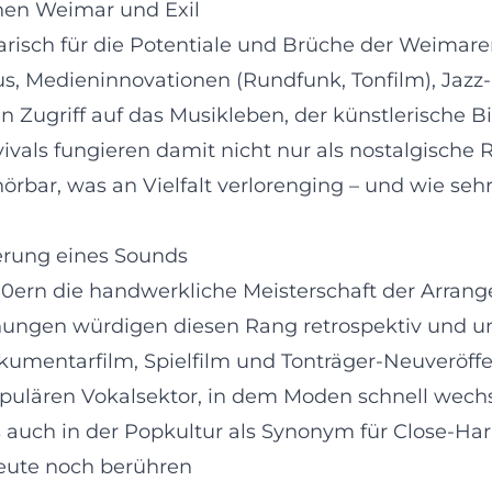
hen Weimar und Exil
sch für die Potentiale und Brüche der Weimarer M
 Medieninnovationen (Rundfunk, Tonfilm), Jazz-Ei
n Zugriff auf das Musikleben, der künstlerische 
ivals fungieren damit nicht nur als nostalgische 
hörbar, was an Vielfalt verlorenging – und wie s
erung eines Sounds
970ern die handwerkliche Meisterschaft der Arran
hungen würdigen diesen Rang retrospektiv und un
umentarfilm, Spielfilm und Tonträger-Neuveröffen
populären Vokalsektor, in dem Moden schnell wec
s auch in der Popkultur als Synonym für Close-H
eute noch berühren