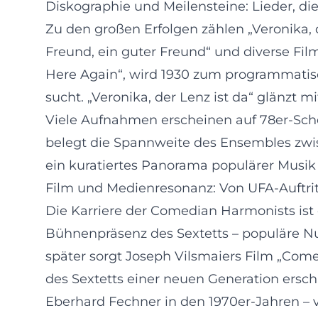
Diskographie und Meilensteine: Lieder, d
Zu den großen Erfolgen zählen „Veronika, 
Freund, ein guter Freund“ und diverse Fi
Here Again“, wird 1930 zum programmatisc
sucht. „Veronika, der Lenz ist da“ glänzt 
Viele Aufnahmen erscheinen auf 78er-Sche
belegt die Spannweite des Ensembles zwi
ein kuratiertes Panorama populärer Musik 
Film und Medienresonanz: Von UFA-Auftrit
Die Karriere der Comedian Harmonists is
Bühnenpräsenz des Sextetts – populäre Nu
später sorgt Joseph Vilsmaiers Film „Comed
des Sextetts einer neuen Generation ersc
Eberhard Fechner in den 1970er-Jahren – 