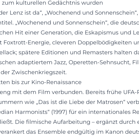
ie zum kulturellen Gedächtnis wurden
der Lenz ist da“, „Wochenend und Sonnenschein“, „
lmtitel. „Wochenend und Sonnenschein“, die deut
hen Hit einer Generation, die Eskapismus und Leb
mit Foxtrott-Energie, cleveren Doppelbödigkeiten 
llack; spätere Editionen und Remasters halten d
schen adaptiertem Jazz, Operetten-Sehnsucht, F
der Zwischenkriegszeit.
ten bis zur Kino-Renaissance
t eng mit dem Film verbunden. Bereits frühe UFA
mmern wie „Das ist die Liebe der Matrosen“ verb
ian Harmonists“ (1997) für ein internationales Re
hließt. Die filmische Aufarbeitung – ergänzt dur
verankert das Ensemble endgültig im Kanon deut