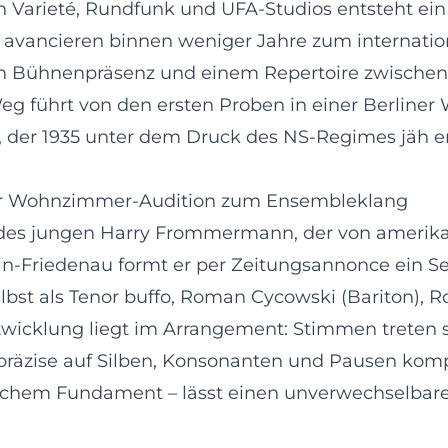
Varieté, Rundfunk und UFA-Studios entsteht ein Kl
avancieren binnen weniger Jahre zum internation
en Bühnenpräsenz und einem Repertoire zwischen
Weg führt von den ersten Proben in einer Berliner
, der 1935 unter dem Druck des NS-Regimes jäh en
er Wohnzimmer-Audition zum Ensembleklang
on des jungen Harry Frommermann, der von ameri
lin-Friedenau formt er per Zeitungsannonce ein Sext
lbst als Tenor buffo, Roman Cycowski (Bariton), R
ntwicklung liegt im Arrangement: Stimmen treten s
präzise auf Silben, Konsonanten und Pausen komp
ischem Fundament – lässt einen unverwechselbare