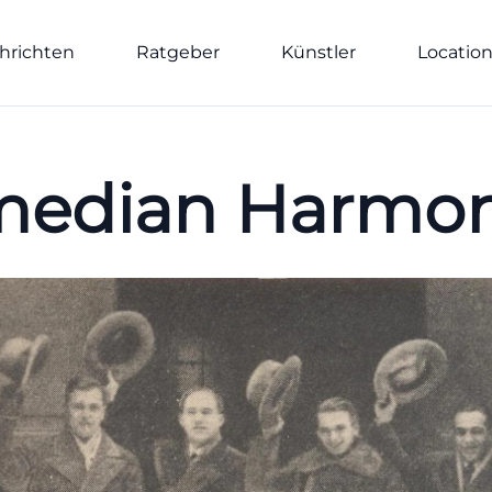
hrichten
Ratgeber
Künstler
Locatio
edian Harmon