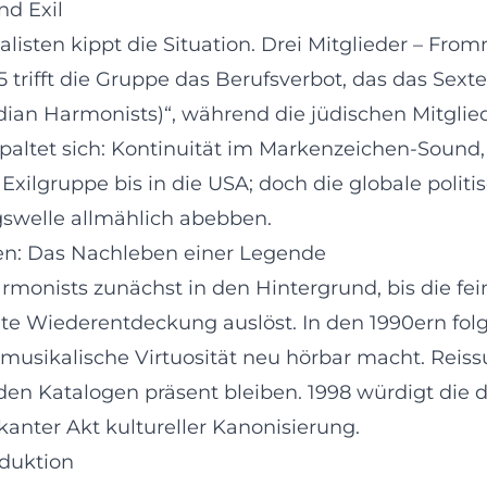
nd Exil
isten kippt die Situation. Drei Mitglieder – From
5 trifft die Gruppe das Berufsverbot, das das Sexte
dian Harmonists)“, während die jüdischen Mitglie
paltet sich: Kontinuität im Markenzeichen-Sound, 
 Exilgruppe bis in die USA; doch die globale poli
gswelle allmählich abebben.
n: Das Nachleben einer Legende
onists zunächst in den Hintergrund, bis die fe
te Wiederentdeckung auslöst. In den 1990ern folgt
e musikalische Virtuosität neu hörbar macht. Rei
in den Katalogen präsent bleiben. 1998 würdigt di
ikanter Akt kultureller Kanonisierung.
oduktion