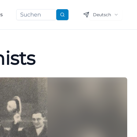
ns
Deutsch
Suchen
ists