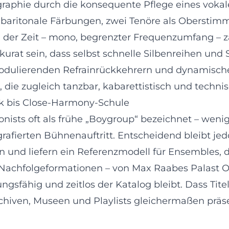
graphie durch die konsequente Pflege eines voka
, baritonale Färbungen, zwei Tenöre als Oberstim
der Zeit – mono, begrenzter Frequenzumfang – zä
urat sein, dass selbst schnelle Silbenreihen und 
dulierenden Refrainrückkehrern und dynamischen 
 die zugleich tanzbar, kabarettistisch und technis
rik bis Close-Harmony-Schule
sts oft als frühe „Boygroup“ bezeichnet – wenige
fierten Bühnenauftritt. Entscheidend bleibt jedoc
n und liefern ein Referenzmodell für Ensembles, d
 Nachfolgeformationen – von Max Raabes Palast O
ungsfähig und zeitlos der Katalog bleibt. Dass T
archiven, Museen und Playlists gleichermaßen präs