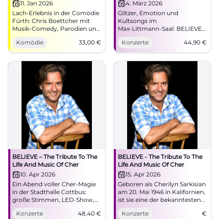
11. Jan 2026
4. März 2026
Lach-Erlebnis in der Comödie
Glitzer, Emotion und
Fürth: Chris Boettcher mit
Kultsongs im
Musik-Comedy, Parodien und
Max‑Littmann‑Saal: BELIEVE
perfektem Timing. 11.01.2026,
feiert Cher mit fulminanter
Komödie
33,00
€
Konzerte
44,90
€
19:30 Uhr, 33 €. Gute Anfahrt,
Live‑Show. Mi., 04.03.2026,
Kultur-Parktarif, barrierefrei
19:30 Uhr, Tickets ab 44,90 €.
im Parkett. Jetzt Tickets
Jetzt buchen. #BelieveTour
holen! #Freudenspender
BELIEVE – The Tribute To The
BELIEVE - The Tribute To The
Life And Music Of Cher
Life And Music Of Cher
10. Apr 2026
15. Apr 2026
Ein Abend voller Cher-Magie
Geboren als Cherilyn Sarkisian
in der Stadthalle Cottbus:
am 20. Mai 1946 in Kalifornien,
große Stimmen, LED-Show,
ist sie eine der bekanntesten...
ikonische Hits. Freitag,
Konzerte
48,40
€
Konzerte
€
10.04.2026, 19:30 Uhr, Tickets