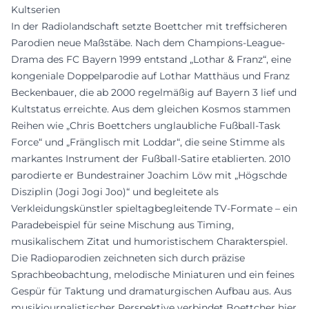
Kultserien
In der Radiolandschaft setzte Boettcher mit treffsicheren
Parodien neue Maßstäbe. Nach dem Champions-League-
Drama des FC Bayern 1999 entstand „Lothar & Franz“, eine
kongeniale Doppelparodie auf Lothar Matthäus und Franz
Beckenbauer, die ab 2000 regelmäßig auf Bayern 3 lief und
Kultstatus erreichte. Aus dem gleichen Kosmos stammen
Reihen wie „Chris Boettchers unglaubliche Fußball-Task
Force“ und „Fränglisch mit Loddar“, die seine Stimme als
markantes Instrument der Fußball-Satire etablierten. 2010
parodierte er Bundestrainer Joachim Löw mit „Högschde
Disziplin (Jogi Jogi Joo)“ und begleitete als
Verkleidungskünstler spieltagbegleitende TV-Formate – ein
Paradebeispiel für seine Mischung aus Timing,
musikalischem Zitat und humoristischem Charakterspiel.
Die Radioparodien zeichneten sich durch präzise
Sprachbeobachtung, melodische Miniaturen und ein feines
Gespür für Taktung und dramaturgischen Aufbau aus. Aus
musikjournalistischer Perspektive verbindet Boettcher hier