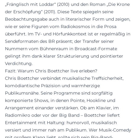
„Fränglisch mit Loddar“ (2010) und den Roman „Die Krone
der Erschöpfung“ (2011). Diese Texte spiegeln seine
Beobachtungsgabe auch in literarischer Form und zeigen,
wie er seine Figuren vom Radiokosmos in die Prosa
überführt. Im TV- und Hörfunkkontext ist er regelmäßig in
Sendeformaten des BR präsent; der Transfer seiner
Nummern vom Bühnenraum in Broadcast-Formate
gelingt ihm dank klarer Strukturierung und pointierter
Verdichtung.
Fazit: Warum Chris Boettcher live erleben?
Chris Boettcher verbindet musikalische Treffsicherheit,
komödiantische Präzision und warmherzige
Publikumsnähe. Seine Programme sind sorgfältig
komponierte Shows, in denen Pointe, Hookline und
Arrangement einander verstärken. Ob am Klavier, im
Radiomikro oder vor der Big Band – Boettcher liefert
Entertainment mit Haltung: humorvoll, musikalisch
versiert und immer nah am Publikum. Wer Musik-Comedy
mit großem Klang liebt, sollte sich sein Big-Band-