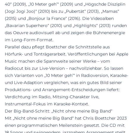
40“ (2009), „10 Meter geh’“ (2009) und „Högschde Disziplin
(Jogi Jogi Joo)“ (2010) bis zu „Pubertät“ (2013), „Mamas“
(2015) und „Bonjour la France“ (2016). Die Videoalben
„Bavarian Superhero“ (2010) und „Highlights“ (2013) runden
das Oeuvre audiovisuell ab und zeigen die Bühnenenergie
im Long-Form-Format.
Parallel dazu pflegt Boettcher die Schnittstelle aus
Hörfunk- und Tonträgerarbeit. Veröffentlichungen bei Apple
Music machen die Spannweite seiner Werke – vom
Radiocut bis zur Live-Version – nachvollziehbar. So lassen
sich Varianten von „10 Meter geh’“ in Radioversion, Karaoke-
und Live-Adaption vergleichen, was ein gutes Bild seiner
Produktions- und Arrangement-Entscheidungen liefert:
Verdichtung im Radio, Mitsing-Charakter live,
Instrumental-Fokus im Karaoke-Kontext.
Der Big-Band-Schritt: „Nicht ohne meine Big Band“
Mit „Nicht ohne meine Big Band“ hat Chris Boettcher 2023
einen programmatischen Meilenstein gesetzt. Die CD mit
18 Songs und swingendem, jazznahem Arrangement stellt