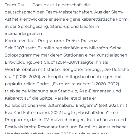
Team PauL – Poesie aus Leidenschaft die
deutschsprachigen Team-Meisterschaften. Aus der Slam-
Ästhetik entwickelte er seine eigene kabarettistische Form,
in der Sprechgesang, Stand-up und Liedform
ineinandergreifen.
Karriereverlauf: Programme, Preise, Präsenz
Seit 2007 steht Bumillo regelmäßig am Mikrofon. Seine
Soloprogramme markieren Stationen einer künstlerischen
Entwicklung: „Veit Club“ (2014–2017) zeigte ihn als
Wortakrobaten mit starker Songorientierung; „Die Rutsche
rauf“ (2018–2020) verknüpfte Alltagsbeobachtungen mit
popkulturellen Codes; „Es muss rauschen!“ (2020–2022)
trieb seine Mischung aus Stand-up, Rap-Elementen und
Kabarett auf die Spitze. Parallel etablierte er
Kollaborationen wie „Elternabend Endgame“ (seit 2021, mit
Eva Karl Faltermeier). 2022 folgte „Haushaltsloch“ – ein
Programm, das in TV-Aufzeichnungen, Kulturhäusern und
Festivals breite Resonanz fand und Bumillos künstlerische
Handschrift scharf umriss. 2023 wurde er mit der