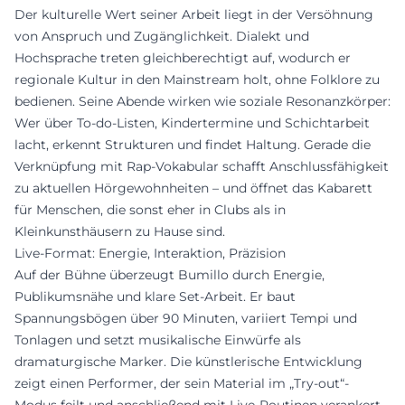
Der kulturelle Wert seiner Arbeit liegt in der Versöhnung
von Anspruch und Zugänglichkeit. Dialekt und
Hochsprache treten gleichberechtigt auf, wodurch er
regionale Kultur in den Mainstream holt, ohne Folklore zu
bedienen. Seine Abende wirken wie soziale Resonanzkörper:
Wer über To-do-Listen, Kindertermine und Schichtarbeit
lacht, erkennt Strukturen und findet Haltung. Gerade die
Verknüpfung mit Rap-Vokabular schafft Anschlussfähigkeit
zu aktuellen Hörgewohnheiten – und öffnet das Kabarett
für Menschen, die sonst eher in Clubs als in
Kleinkunsthäusern zu Hause sind.
Live-Format: Energie, Interaktion, Präzision
Auf der Bühne überzeugt Bumillo durch Energie,
Publikumsnähe und klare Set-Arbeit. Er baut
Spannungsbögen über 90 Minuten, variiert Tempi und
Tonlagen und setzt musikalische Einwürfe als
dramaturgische Marker. Die künstlerische Entwicklung
zeigt einen Performer, der sein Material im „Try-out“-
Modus feilt und anschließend mit Live-Routinen verankert.