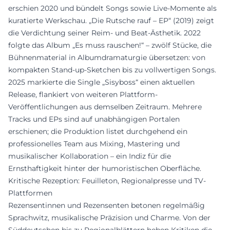
erschien 2020 und bündelt Songs sowie Live-Momente als
kuratierte Werkschau. „Die Rutsche rauf – EP“ (2019) zeigt
die Verdichtung seiner Reim- und Beat-Ästhetik. 2022
folgte das Album „Es muss rauschen!“ – zwölf Stücke, die
Bühnenmaterial in Albumdramaturgie übersetzen: von
kompakten Stand-up-Sketchen bis zu vollwertigen Songs.
2025 markierte die Single „Sisyboss“ einen aktuellen
Release, flankiert von weiteren Plattform-
Veröffentlichungen aus demselben Zeitraum. Mehrere
Tracks und EPs sind auf unabhängigen Portalen
erschienen; die Produktion listet durchgehend ein
professionelles Team aus Mixing, Mastering und
musikalischer Kollaboration – ein Indiz für die
Ernsthaftigkeit hinter der humoristischen Oberfläche.
Kritische Rezeption: Feuilleton, Regionalpresse und TV-
Plattformen
Rezensentinnen und Rezensenten betonen regelmäßig
Sprachwitz, musikalische Präzision und Charme. Von der
Süddeutschen bis zu Regionalblättern heben Kritiken die