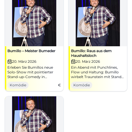
Bumillo – Meister Bumeder
Bumillo: Raus aus dem
Haushaltsloch
20. März 2026
20. März 2026
Erleben Sie Bumillos neue
Ein Abend mit Punchlines,
Solo-Show mit pointierter
Flow und Haltung: Bumillo
Stand-up-Comedy in
wirbelt Traunstein mit Stand-
Traunstein.
up und Rap durch. Erlebe
Komödie
€
Komödie
kluge Comedy, starke
Bühnenpräsenz und echte
Publikumsreaktionen im
NUTS.