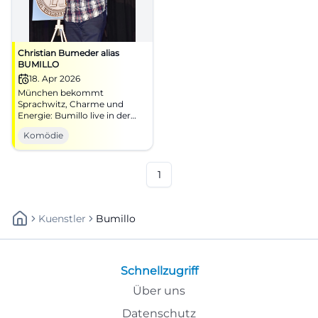
Christian Bumeder alias
BUMILLO
18. Apr 2026
München bekommt
Sprachwitz, Charme und
Energie: Bumillo live in der
Blackbox im FAT CAT am
Komödie
18.04.2026. Jetzt den
Kabarettabend erleben!
#München #Kabarett
1
Kuenstler
Bumillo
Schnellzugriff
Über uns
Datenschutz