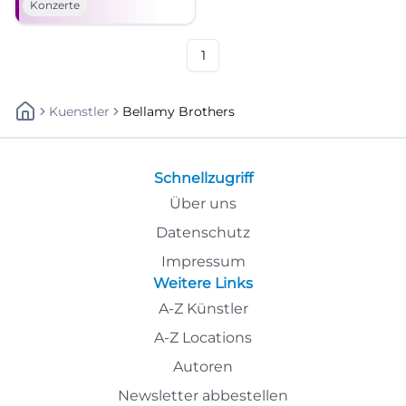
Konzerte
den Abend sichern!
#München #Live
1
Kuenstler
Bellamy Brothers
Schnellzugriff
Über uns
Datenschutz
Impressum
Weitere Links
A-Z Künstler
A-Z Locations
Autoren
Newsletter abbestellen