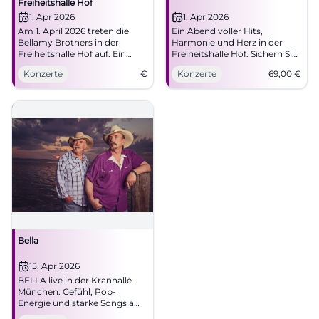
Freiheitshalle Hof
1. Apr 2026
1. Apr 2026
Am 1. April 2026 treten die
Ein Abend voller Hits,
Bellamy Brothers in der
Harmonie und Herz in der
Freiheitshalle Hof auf. Ein
Freiheitshalle Hof. Sichern Sie
Abend voller Country-Musik
sich Tickets für die Bellamy
Konzerte
€
Konzerte
69,00
€
und zweistimmiger
Brothers und genießen Sie
Harmonien erwartet die
erstklassigen Country-Pop
Besucher.
mit großartiger Live-
Atmosphäre.
Bella
15. Apr 2026
BELLA live in der Kranhalle
München: Gefühl, Pop-
Energie und starke Songs am
15.04.2026 um 20 Uhr. Jetzt