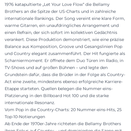
1976 katapultierte „Let Your Love Flow“ die Bellamy
Brothers an die Spitze der US-Charts und in zahlreiche
internationale Rankings. Der Song vereint eine klare Form,
warme Gitarren, ein unaufdringliches Arrangement und
einen Refrain, der sich sofort im kollektiven Gedächtnis
verankert. Diese Produktion demonstriert, wie eine präzise
Balance aus Komposition, Groove und Gesangslinien Pop
und Country elegant zusammenführt. Der Hit fungierte als
Scharniermoment: Er öffnete dem Duo Türen im Radio, in
TV-Shows und auf großen Bühnen – und legte den
Grundstein dafür, dass die Brüder in der Folge als Country-
Act eine zweite, mindestens ebenso erfolgreiche Karriere-
Etappe starteten. Quellen belegen die Nummer-eins-
Platzierung in den Billboard Hot 100 und die starke
internationale Resonanz.
Vom Pop in die Country-Charts: 20 Nummer-eins-Hits, 25
Top-10-Notierungen
Ab Ende der 1970er-Jahre richteten die Bellamy Brothers
ihren Fokus auf Country – und dominierten die Szene mit