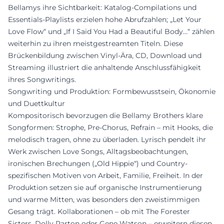
Bellamys ihre Sichtbarkeit: Katalog-Compilations und
Essentials-Playlists erzielen hohe Abrufzahlen; „Let Your
Love Flow“ und „If I Said You Had a Beautiful Body…“ zählen
weiterhin zu ihren meistgestreamten Titeln. Diese
Brückenbildung zwischen Vinyl-Ära, CD, Download und
Streaming illustriert die anhaltende Anschlussfähigkeit
ihres Songwritings.
Songwriting und Produktion: Formbewusstsein, Ökonomie
und Duettkultur
Kompositorisch bevorzugen die Bellamy Brothers klare
Songformen: Strophe, Pre-Chorus, Refrain – mit Hooks, die
melodisch tragen, ohne zu überladen. Lyrisch pendelt ihr
Werk zwischen Love Songs, Alltagsbeobachtungen,
ironischen Brechungen („Old Hippie“) und Country-
spezifischen Motiven von Arbeit, Familie, Freiheit. In der
Produktion setzen sie auf organische Instrumentierung
und warme Mitten, was besonders den zweistimmigen
Gesang trägt. Kollaborationen – ob mit The Forester
Sisters, Dolly Parton oder Gene Watson – erweitern diesen