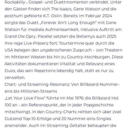
Rockabilly-, Gospel- und Duettmomenten verbindet. Unter
den Gästen finden sich The Isaacs, Gene Watson und die
posthum gefeierte K.T. Oslin. Bereits im Februar 2024
sorgte das Duett „Forever Ain’t Long Enough“ mit Gene
Watson für mediale Aufmerksamkeit, inklusive Auftritt am
Grand Ole Opry. Parallel setzten die Bellamys auch 2025
ihre rege Live-Präsenz fort: Tourtermine quer durch die
USA belegen den ungebrochenen Zuspruch – von Theatern
im Mittleren Westen bis hin zu Country-Hochburgen. Diese
Aktivitäten dokumentieren Vitalität und Relevanz eines
Duos, das sein Repertoire lebendig hält, statt es nur zu
verwalten.
Chart- und Streaming-Resonanz: Von Billboard-Nummer-
eins bis Millionen-Streams
„Let Your Love Flow“ führte im Mai 1976 die Billboard Hot
100 an – ein Referenzpunkt, der in jeder Popgeschichte
mitschwingt. In den Country-Charts reihten sich über zwei
Dutzend Top-10-Erfolge und 20 Nummer-eins-Singles
aneinander. Auch im Streaming-Zeitalter behaupten die