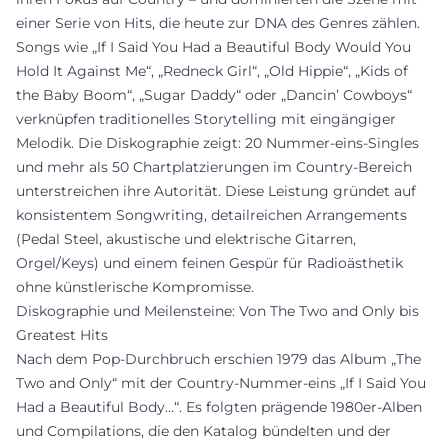
einer Serie von Hits, die heute zur DNA des Genres zählen.
Songs wie „If I Said You Had a Beautiful Body Would You
Hold It Against Me“, „Redneck Girl“, „Old Hippie“, „Kids of
the Baby Boom“, „Sugar Daddy“ oder „Dancin’ Cowboys“
verknüpfen traditionelles Storytelling mit eingängiger
Melodik. Die Diskographie zeigt: 20 Nummer-eins-Singles
und mehr als 50 Chartplatzierungen im Country-Bereich
unterstreichen ihre Autorität. Diese Leistung gründet auf
konsistentem Songwriting, detailreichen Arrangements
(Pedal Steel, akustische und elektrische Gitarren,
Orgel/Keys) und einem feinen Gespür für Radioästhetik
ohne künstlerische Kompromisse.
Diskographie und Meilensteine: Von The Two and Only bis
Greatest Hits
Nach dem Pop-Durchbruch erschien 1979 das Album „The
Two and Only“ mit der Country-Nummer-eins „If I Said You
Had a Beautiful Body…“. Es folgten prägende 1980er-Alben
und Compilations, die den Katalog bündelten und der