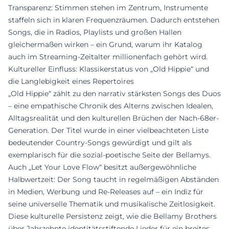
Transparenz: Stimmen stehen im Zentrum, Instrumente
staffeln sich in klaren Frequenzräumen. Dadurch entstehen
Songs, die in Radios, Playlists und großen Hallen
gleichermaßen wirken – ein Grund, warum ihr Katalog
auch im Streaming-Zeitalter millionenfach gehört wird.
Kultureller Einfluss: Klassikerstatus von „Old Hippie“ und
die Langlebigkeit eines Repertoires
„Old Hippie“ zählt zu den narrativ stärksten Songs des Duos
– eine empathische Chronik des Alterns zwischen Idealen,
Alltagsrealität und den kulturellen Brüchen der Nach-68er-
Generation. Der Titel wurde in einer vielbeachteten Liste
bedeutender Country-Songs gewürdigt und gilt als
exemplarisch für die sozial-poetische Seite der Bellamys.
Auch „Let Your Love Flow“ besitzt außergewöhnliche
Halbwertzeit: Der Song taucht in regelmäßigen Abständen
in Medien, Werbung und Re-Releases auf – ein Indiz für
seine universelle Thematik und musikalische Zeitlosigkeit.
Diese kulturelle Persistenz zeigt, wie die Bellamy Brothers
über Jahrzehnte identitätsstiftende Lieder für ein breites