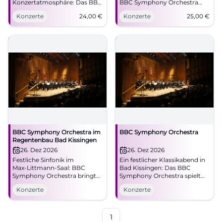
Konzertatmosphäre: Das BBC
BBC Symphony Orchestra
Symphony Orchestra kommt
unter Sakari Oramo. Start
Konzerte
24,00
€
Konzerte
25,00
€
nach Bad Kissingen.
21.06.2026, 19:30 Uhr, Tickets
20.06.2026, ab 24 €. #Klassik
ab 25 €. Klangluxus,
Gänsehaut, jetzt Plätze
sichern! #BadKissingen
BBC Symphony Orchestra im
BBC Symphony Orchestra
Regentenbau Bad Kissingen
26. Dez 2026
26. Dez 2026
Festliche Sinfonik im
Ein festlicher Klassikabend in
Max‑Littmann‑Saal: BBC
Bad Kissingen: Das BBC
Symphony Orchestra bringt
Symphony Orchestra spielt
Glanz nach Bad Kissingen.
im berühmten Max-Littmann-
Konzerte
Konzerte
Samstag, 26.12.2026, Uhrzeit
Saal. Großes Orchester, große
folgt. Große Klangfarben,
Akustik, großer Moment.
starke Emotionen,
#Klassik #BadKissingen
unvergessliches
1