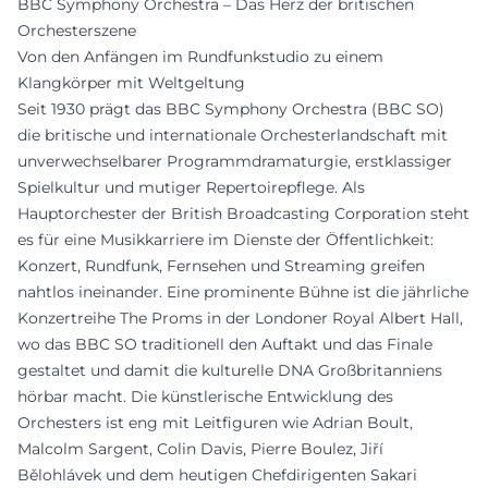
BBC Symphony Orchestra – Das Herz der britischen
Orchesterszene
Von den Anfängen im Rundfunkstudio zu einem
Klangkörper mit Weltgeltung
Seit 1930 prägt das BBC Symphony Orchestra (BBC SO)
die britische und internationale Orchesterlandschaft mit
unverwechselbarer Programmdramaturgie, erstklassiger
Spielkultur und mutiger Repertoirepflege. Als
Hauptorchester der British Broadcasting Corporation steht
es für eine Musikkarriere im Dienste der Öffentlichkeit:
Konzert, Rundfunk, Fernsehen und Streaming greifen
nahtlos ineinander. Eine prominente Bühne ist die jährliche
Konzertreihe The Proms in der Londoner Royal Albert Hall,
wo das BBC SO traditionell den Auftakt und das Finale
gestaltet und damit die kulturelle DNA Großbritanniens
hörbar macht. Die künstlerische Entwicklung des
Orchesters ist eng mit Leitfiguren wie Adrian Boult,
Malcolm Sargent, Colin Davis, Pierre Boulez, Jiří
Bělohlávek und dem heutigen Chefdirigenten Sakari