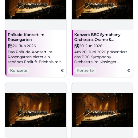
Prélude-Konzert im
Konzert: BBC Symphony
Rosengarten
Orchestra, Oramo &
Batiashvili
20. Jun 2026
20. Jun 2026
Das Prélude-Konzert im
Am 20. Juni 2026 präsentiert
Rosengarten bietet ein
das BBC Symphony
schönes Freiluft-Erlebnis mit
Orchestra im Kissinger
dem BBC Symphony
Sommer ein unvergessliches
Konzerte
€
Konzerte
€
Orchestra. Eintritt frei.
Konzert.