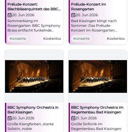
Prélude-Konzert:
Prélude-Konzert im
Blechbläserquintett des BBC
Rosengarten
Symphony Orchestra
20. Jun 2026
20. Jun 2026
Sommerklang im
Bad Kissingen klingt nach
Rosengarten: BBC Symphony
Sommer: Das Prélude-
Brass entfacht funkelnde
Konzert im Rosengarten
Fanfaren und samtige
bringt BBC-Bläserkunst und
Konzerte
Kostenlos
Konzerte
Kostenlos
Choräle. 20.06.2026, 18:00
Festivalgefühl zusammen.
Uhr, Eintritt frei, barrierefrei
20.06.2026, Eintritt frei.
erreichbar. Kurz, intensiv,
#BadKissingen #Konzert
inspirierend – live dabei sein!
#KissingerSommer
BBC Symphony Orchestra in
BBC Symphony Orchestra im
Bad Kissingen
Regentenbau Bad Kissingen
20. Jun 2026
21. Jun 2026
Große Klangfarben, starke
Große Sinfonik im
Solistin, noble
Regentenbau Bad Kissingen: