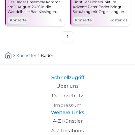
Das Bader Ensemble kommt
Ein stiller Höhepunkt im
am 1. August 2026 in die
Advent: Peter Bader bringt
Wandelhalle Bad Kissingen.
Straubing mit Orgelklang und
Genießen Sie ein vielfältiges
Kirchenakustik zum
Konzerte
€
Konzerte
Kostenlos
Musikprogramm.
Leuchten. 28.11.2026, Eintritt
frei. #Adventskonzert
1
Kuenstler
Bader
Schnellzugriff
Über uns
Datenschutz
Impressum
Weitere Links
A-Z Künstler
A-Z Locations