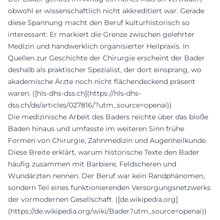
obwohl er wissenschaftlich nicht akkreditiert war. Gerade
diese Spannung macht den Beruf kulturhistorisch so
interessant: Er markiert die Grenze zwischen gelehrter
Medizin und handwerklich organisierter Heilpraxis. In
Quellen zur Geschichte der Chirurgie erscheint der Bader
deshalb als praktischer Spezialist, der dort einsprang, wo
akademische Ärzte noch nicht flächendeckend präsent
waren. ([hls-dhs-dss.ch](https://hls-dhs-
dss.ch/de/articles/027816/?utm_source=openai))
Die medizinische Arbeit des Baders reichte über das bloße
Baden hinaus und umfasste im weiteren Sinn frühe
Formen von Chirurgie, Zahnmedizin und Augenheilkunde.
Diese Breite erklärt, warum historische Texte den Bader
häufig zusammen mit Barbiere, Feldscheren und
Wundärzten nennen. Der Beruf war kein Randphänomen,
sondern Teil eines funktionierenden Versorgungsnetzwerks
der vormodernen Gesellschaft. ([de.wikipedia.org]
(https://de.wikipedia.org/wiki/Bader?utm_source=openai))