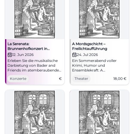
La Serenata:
A Mordsgschicht –
Brunnenhofkonzert in
Freilichtaufführung
Augsburg
12. Jun 2026
24. Jul 2026
Erleben Sie die musikalische
Ein Sommerabend voller
Darbietung von Bader and
Krimi, Humor und
Friends im atemberaubenden
Ensemblekraft: A
Ambiente des Brunnenhofs.
Mordsgschicht feiert
Konzerte
€
Theater
18,00
€
Jubiläum am Bürgerplatz
Oberschleißheim. 24.07.2026,
18 €. Jetzt Plätze sichern.
#Theater