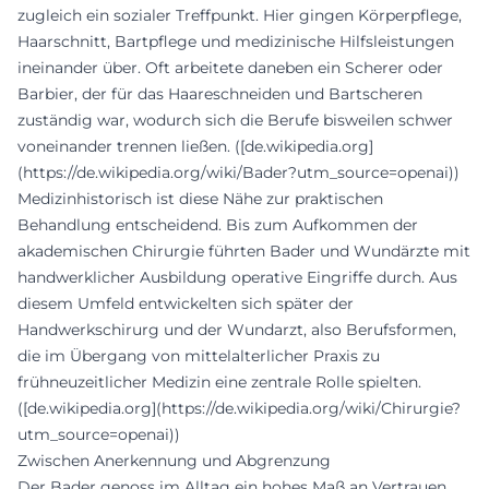
zugleich ein sozialer Treffpunkt. Hier gingen Körperpflege,
Haarschnitt, Bartpflege und medizinische Hilfsleistungen
ineinander über. Oft arbeitete daneben ein Scherer oder
Barbier, der für das Haareschneiden und Bartscheren
zuständig war, wodurch sich die Berufe bisweilen schwer
voneinander trennen ließen. ([de.wikipedia.org]
(https://de.wikipedia.org/wiki/Bader?utm_source=openai))
Medizinhistorisch ist diese Nähe zur praktischen
Behandlung entscheidend. Bis zum Aufkommen der
akademischen Chirurgie führten Bader und Wundärzte mit
handwerklicher Ausbildung operative Eingriffe durch. Aus
diesem Umfeld entwickelten sich später der
Handwerkschirurg und der Wundarzt, also Berufsformen,
die im Übergang von mittelalterlicher Praxis zu
frühneuzeitlicher Medizin eine zentrale Rolle spielten.
([de.wikipedia.org](https://de.wikipedia.org/wiki/Chirurgie?
utm_source=openai))
Zwischen Anerkennung und Abgrenzung
Der Bader genoss im Alltag ein hohes Maß an Vertrauen,