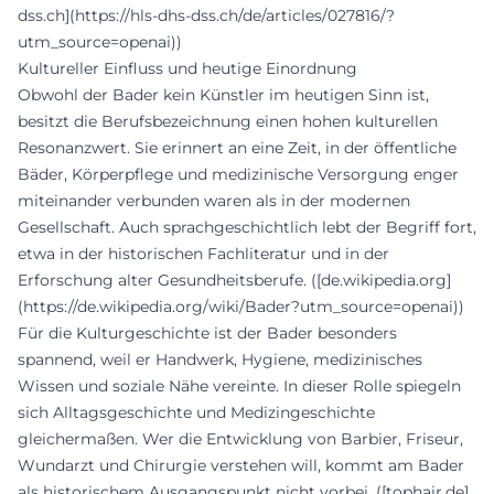
dss.ch](https://hls-dhs-dss.ch/de/articles/027816/?
utm_source=openai))
Kultureller Einfluss und heutige Einordnung
Obwohl der Bader kein Künstler im heutigen Sinn ist,
besitzt die Berufsbezeichnung einen hohen kulturellen
Resonanzwert. Sie erinnert an eine Zeit, in der öffentliche
Bäder, Körperpflege und medizinische Versorgung enger
miteinander verbunden waren als in der modernen
Gesellschaft. Auch sprachgeschichtlich lebt der Begriff fort,
etwa in der historischen Fachliteratur und in der
Erforschung alter Gesundheitsberufe. ([de.wikipedia.org]
(https://de.wikipedia.org/wiki/Bader?utm_source=openai))
Für die Kulturgeschichte ist der Bader besonders
spannend, weil er Handwerk, Hygiene, medizinisches
Wissen und soziale Nähe vereinte. In dieser Rolle spiegeln
sich Alltagsgeschichte und Medizingeschichte
gleichermaßen. Wer die Entwicklung von Barbier, Friseur,
Wundarzt und Chirurgie verstehen will, kommt am Bader
als historischem Ausgangspunkt nicht vorbei. ([tophair.de]