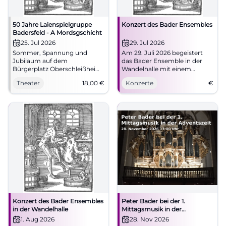
50 Jahre Laienspielgruppe
Konzert des Bader Ensembles
Badersfeld - A Mordsgschicht
25. Jul 2026
29. Jul 2026
Sommer, Spannung und
Am 29. Juli 2026 begeistert
Jubiläum auf dem
das Bader Ensemble in der
Bürgerplatz Oberschleißheim:
Wandelhalle mit einem
A Mordsgschicht bringt
abwechslungsreichen
Theater
18,00
€
Konzerte
€
Krimiwitz und Freilichttheater
Konzertprogramm. Sichern
zusammen. 25.07.2026, 19:30
Sie sich jetzt Ihren Platz!
Uhr, 18 €. #Theater
Konzert des Bader Ensembles
Peter Bader bei der 1.
in der Wandelhalle
Mittagsmusik in der
Adventszeit
1. Aug 2026
28. Nov 2026