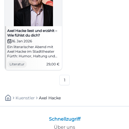
Axel Hacke liest und erzählt –
Wie fühlst du dich?
16. Jan 2026
Ein literarischer Abend mit
Axel Hacke im Stadttheater
Fürth: Humor, Haltung und
Sprachkunst zu unserem
Literatur
29,00
€
Innenleben. 16.01.2026, 19:30
Uhr, 29 €. Inspirierend, nah,
klug. Jetzt Tickets sichern!
#AxelHacke
1
Kuenstler
Axel Hacke
Schnellzugriff
Über uns