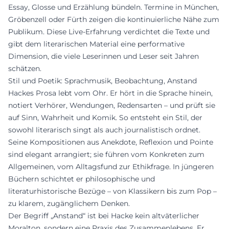
Essay, Glosse und Erzählung bündeln. Termine in München,
Gröbenzell oder Fürth zeigen die kontinuierliche Nähe zum
Publikum. Diese Live-Erfahrung verdichtet die Texte und
gibt dem literarischen Material eine performative
Dimension, die viele Leserinnen und Leser seit Jahren
schätzen.
Stil und Poetik: Sprachmusik, Beobachtung, Anstand
Hackes Prosa lebt vom Ohr. Er hört in die Sprache hinein,
notiert Verhörer, Wendungen, Redensarten – und prüft sie
auf Sinn, Wahrheit und Komik. So entsteht ein Stil, der
sowohl literarisch singt als auch journalistisch ordnet.
Seine Kompositionen aus Anekdote, Reflexion und Pointe
sind elegant arrangiert; sie führen vom Konkreten zum
Allgemeinen, vom Alltagsfund zur Ethikfrage. In jüngeren
Büchern schichtet er philosophische und
literaturhistorische Bezüge – von Klassikern bis zum Pop –
zu klarem, zugänglichem Denken.
Der Begriff „Anstand“ ist bei Hacke kein altväterlicher
Moralton, sondern eine Praxis des Zusammenlebens. Er