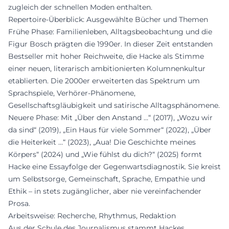
zugleich der schnellen Moden enthalten.
Repertoire-Überblick: Ausgewählte Bücher und Themen
Frühe Phase: Familienleben, Alltagsbeobachtung und die
Figur Bosch prägten die 1990er. In dieser Zeit entstanden
Bestseller mit hoher Reichweite, die Hacke als Stimme
einer neuen, literarisch ambitionierten Kolumnenkultur
etablierten. Die 2000er erweiterten das Spektrum um
Sprachspiele, Verhörer-Phänomene,
Gesellschaftsgläubigkeit und satirische Alltagsphänomene.
Neuere Phase: Mit „Über den Anstand …“ (2017), „Wozu wir
da sind“ (2019), „Ein Haus für viele Sommer“ (2022), „Über
die Heiterkeit …“ (2023), „Aua! Die Geschichte meines
Körpers“ (2024) und „Wie fühlst du dich?“ (2025) formt
Hacke eine Essayfolge der Gegenwartsdiagnostik. Sie kreist
um Selbstsorge, Gemeinschaft, Sprache, Empathie und
Ethik – in stets zugänglicher, aber nie vereinfachender
Prosa.
Arbeitsweise: Recherche, Rhythmus, Redaktion
Aus der Schule des Journalismus stammt Hackes